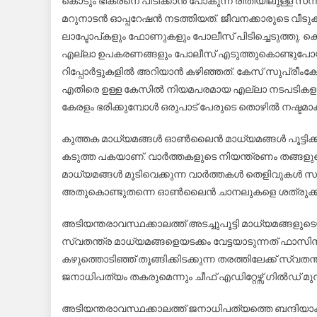
കൊടും ഭീകരനെ പിടിക്കാൻ പോകുന്ന രീതിയിലുള്ള സ
മറുനാടൻ ഓപ്പറേഷൻ നടത്തിയത്. ജീവനക്കാരുടെ വീട
ലാപ്ടോപ്കളും ഫോണുകളും പോലീസ് പിടിച്ചെടുത്തു. 
എല്ലാ ഉപകരണങ്ങളും പോലീസ് എടുത്തുകൊണ്ടുപോയി.
റിപ്പോർട്ടുകളിൽ അറിയാൻ കഴിഞ്ഞത്. കേസ് സുപ്രീംക
എതിരെ ഉള്ള കേസിൽ നിയമപരമായ എല്ലാ നടപടികളും 
കേരളം ഭരിക്കുമ്പോൾ ഒരുപാട് പേരുടെ തൊഴിൽ നഷ്ടമാ
കുത്തക മാധ്യമങ്ങൾ ഓൺലൈൻ മാധ്യമങ്ങൾ പൂട്ടി
കടുത്ത പകയാണ്. വാർത്തകളുടെ നിയന്ത്രണം തങ്ങളുട
മാധ്യമങ്ങൾ മൂടിവെക്കുന്ന വാർത്തകൾ തെളിവുകൾ സ
അതുകൊണ്ടുതന്നെ ഓൺലൈൻ ചാനലുകളെ ശത്രുക്കള
അടിയന്തരാവസ്ഥക്കാലത്ത് അടച്ചുപൂട്ടി മാധ്യമങ്ങളു
സ്വതന്ത്ര മാധ്യമങ്ങളെയടക്കം വേട്ടയാടുന്നത് ഫാസ
കഴുത്തൊടിഞ്ഞ് തൂങ്ങിക്കിടക്കുന്ന തരത്തിലേക്ക് സ്വതന
ജനാധിപത്യം തകരുമെന്നും ചീഫ് എഡിറ്റേഴ്സ് ഗിൽഡ് മുന്
അടിയന്തരാവസ്ഥക്കാലത്ത് ജനാധിപത്യത്തെ ബന്ദിയാക്