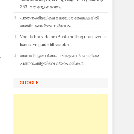
383 -മത് സ്നേഹഭവനം
.
പത്തനംതിട്ടയിലെ മലയോര മേഖലകളില്‍
അതീവ ജാഗ്രത നിര്‍ദേശം
Vad du bör veta om Bästa betting utan svensk
licens: En guide till snabba
അനധികൃത വ്യാപാര മേളകൾക്കെതിരെ
പത്തനംതിട്ടയിലെ വ്യാപാരികൾ.
GOOGLE