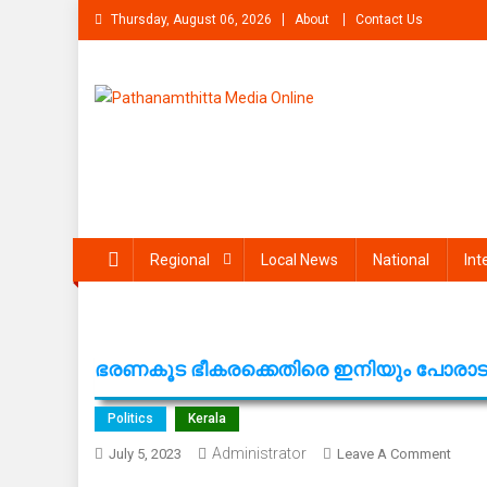
Skip
Thursday, August 06, 2026
About
Contact Us
to
content
Pathanamthitta Media On
News Portal from pathanamthitta
Regional
Local News
National
Int
ഭരണകൂട ഭീകരക്കെതിരെ ഇനിയും പോരാടും ;
Politics
Kerala
Administrator
On
July 5, 2023
Leave A Comment
ഭരണ