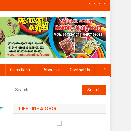
h
Classifieds
About Us
Contact Us
Search
for:
LIFE LINE ADOOR