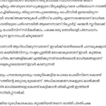
ന്നാഹവുമായാണ് പോലീസ് ഒരു മാധ്യമ സ്ഥാപനത്തിൽ കയറി
ുകളിലും അവരുടെ ബന്ധുക്കളുടെ വീടുകളിലുംവരെ പരിശോധന നടത്തി
കൊച്ചിയിലെയും തിരുവനന്തപുരത്തെയും ഓഫീസിൽ ഉണ്ടായിരുന്ന
 ബാങ്ക് അക്കൗണ്ടുകൾ ഫ്രീസ് ചെയ്തു എന്നൊക്കെയാണ് മാധ്യമ
ോടതിയുടെ പരിഗണയിൽ ആണെന്നാണ് റിപ്പോർട്ട്. ഷാജൻ സ്കറിയാക്ക്
പോലീസിന് സ്വീകരിക്കാം. പക്ഷെ ഒരു തൊഴിലാളി പ്രസ്ഥാനം
കുന്ന ഈ നടപടി ക്രൂരമാണ്.
ക്കാണാൻ ആഗ്രഹിക്കുന്നവരാണ്. ഇവർക്ക് ഓൺലൈൻ ചാനലുകളോട്
െ കയ്യിൽനിന്നും നഷ്ടപ്പെട്ടതിൽ രോഷാകുലരാണ് ഇവർ. കുത്തക
ഹിതം ജനങ്ങളിലേക്ക് എത്തിക്കുന്നത് ഓൺലൈൻ മാധ്യമങ്ങളാണ്.
െപ്പോലെയാണ് ഇവർ കാണുന്നത്.
ടെയും പൗരന്മാരുടെയും വാമൂടിക്കെട്ടിയ പോലെ പോലീസിനെ കൊണ്ട്
ിസത്തിന്റെ മറ്റൊരു മുഖമാണ് . അധികാരക്കസേരകളുടെ കാൽക്കൽ
്ത്ര മാധ്യമങ്ങളെ കൊണ്ട് കെട്ടിക്കാൻ ശ്രമിച്ചാൽ ഇന്ത്യൻ
നറിയിപ്പ് നൽകി.
കിയ ദുരധികാരകാലം തുടങ്ങിയത് തന്നെ രാത്രി പ്രതിപക്ഷ