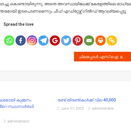
ിലടച്ചു കൊണ്ടായിരുന്നു. അതെ അവസ്ഥയിലേക്ക് കേരളത്തിലെ മാധ്യ
യന്തരമായി ഇടപെടണമെന്നും ചീഫ് എഡിറ്റേഴ്സ് ഗിൽഡ് ആവശ്യപ്പെട്ടു
Spread the love
ചിലപ്പോൾ എസ്.ഐ. മറ്റുചിലപ്പോൾ സൈബർ സെൽ ഓഫീസർ ; വേഷം മാറി മോഷണം നടത്തിയ വിരുതൻ പിടിയിൽ
ശമായി കുമ്മനം
രണ്ട് തിരണ്ടികള്‍ക്ക് വില 40,000
റെ സ്ഥാനാർത്ഥി
June 27, 2023
administrator
administrator