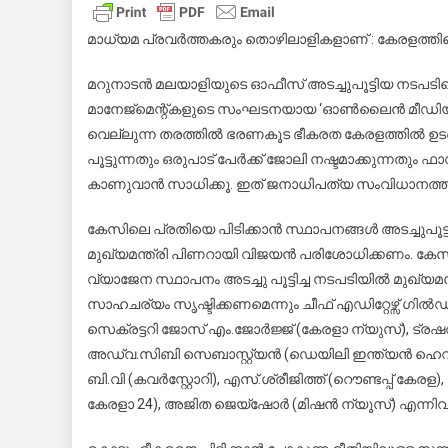
ഭീകര
ഇനിയ
മാധ്യമ പ്രവർത്തകരും തൊഴിലാളികളാണ് : കേരളത്തിലെ മ
പോരാ
മറുനാടൻ മലയാളിയുടെ ഓഫീസ് അടച്ചുപൂട്ടിയ നടപ
;
ചീഫ്
മാനേജ്മെന്റ്കളുടെ സംഘടനയായ ‘ഓൺലൈൻ മീഡിയാ ച
എഡിറ്റ
വെല്ലുന്ന തരത്തിൽ ഭരണകൂട ഭീകരത കേരളത്തിൽ ഉടലെ
ഗിൽ
പൂട്ടുന്നതും ഒരുപാട് പേർക്ക് ജോലി നഷ്ടമാക്കുന്നതും 
കാണുവാൻ സാധിക്കൂ. ഇത് ജനാധിപത്യ സംവിധാനത്ത
കേസിലെ പ്രതിയെ പിടിക്കാൻ സ്ഥാപനങ്ങൾ അടച്ചുപൂട്ട
മുഖ്യമന്ത്രി പിണറായി വിജയൻ പരിശോധിക്കണം. കേസി
വ്യാജേന സ്ഥാപനം അടച്ചു പൂട്ടിച്ച നടപടിയിൽ മുഖ്യമ
സാഹചര്യം സൃഷ്ടിക്കണമെന്നും ചീഫ് എഡിറ്റേഴ്സ് ഗിൽ
സെക്രട്ടറി ജോസ് എം.ജോർജ്ജ് (കേരളാ ന്യുസ്), ട്രഷ
അഡ്വ.സിബി സെബാസ്റ്റ്യൻ (ഡെയിലി ഇന്ത്യൻ ഹെറാൾഡ
ബി.വി (കവർസ്റ്റോറി), എസ്‌.ശ്രീജിത്ത്‌ (റൌണ്ടപ്പ് ക
കേരളാ 24), അജിത ജെയ്ഷോർ (മിഷൻ ന്യൂസ്) എന്നിവർ