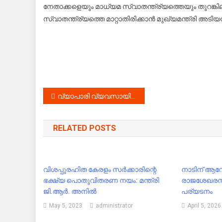
നേതാക്കളെയും മാധ്യമ സ്വാതന്ത്ര്യത്തെയും തുറങ്ക
സ്വാതന്ത്ര്യത്തെ മാറ്റാതിരിക്കാൻ മുഖ്യമന്ത്രി അടി
Post
വ്യാപാരി വ്യവസായി സമിതിയുടെ നേതൃത്വത്തിൽ ക്ളീൻ കേരള , ക്ളീൻ അങ്ങാടി.
navigation
RELATED POSTS
വിശപ്പുരഹിത കേരളം സര്‍ക്കാരിന്റെ
നാടിന് ആവേ
ഭക്ഷ്യ പൊതുവിതരണ നയം: മന്ത്രി
രാജശേഖരൻ്
ജി.ആര്‍. അനില്‍
പര്യടനം
May 5, 2023
administrator
April 5, 2026