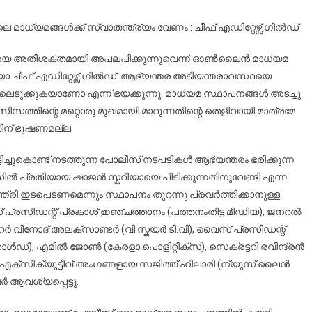
ക്കെതിരെ
ും
ാധ്യമങ്ങൾക്ക്‌ സ്വാതന്ത്ര്യം വേണം : ചീഫ് എഡിറ്റേഴ്സ് ഗിൽഡ്
ടും
ടിയെ അതിശക്തമായി അപലപിക്കുന്നുവെന്ന് ഓൺലൈൻ മാധ്യമ
ീഫ് എഡിറ്റേഴ്സ് ഗിൽഡ്. ആഭ്യന്തര അടിയന്തരാവസ്ഥയെ
േഴ്സ്
ടുക്കുകയാണോ എന്ന് ഭയക്കുന്നു. മാധ്യമ സ്ഥാപനങ്ങൾ അടച്ചു
ഡ്
ഫാസിസത്തിന്റെ മറ്റൊരു മുഖമായി മാറുന്നതിന്റെ തെളിവായി മാത്രമേ
ിന് ഭൂഷണമല്ല.
ിച്ചുകൊണ്ട് നടത്തുന്ന പോലീസ് നടപടികൾ ആഭ്യന്തരം ഭരിക്കുന്ന
ൽ പ്രതിയായ ഷാജൻ സ്കറിയായെ പിടിക്കുന്നതിനുവേണ്ടി എന്ന
ന്ത്രി ഇടപെടണമെന്നും സ്ഥാപനം തുറന്നു പ്രവർത്തിക്കാനുള്ള
ഡ് പ്രസിഡന്റ് പ്രകാശ് ഇഞ്ചത്താനം (പത്തനംതിട്ട മീഡിയ), ജനറൽ
റർ വിനോദ് അലക്സാണ്ടർ (വി.സ്കയർ ടി.വി), വൈസ് പ്രസിഡന്റ്
്‌), എമിൽ ജോൺ (കേരളാ പൊളിറ്റിക്സ്), സെക്രട്ടറി രവീന്ദ്രൻ
േരള), എക്സിക്യുട്ടീവ്‌ അംഗങ്ങളായ സജിത്ത് ഹിലാരി (ന്യുസ് ലൈൻ
 ആവശ്യപ്പെട്ടു.