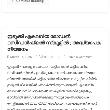
Continue Reading
ഇടുക്കി എകലവ്യ മോഡൽ
റസിഡൻഷ്യൽ സ്‌കൂളിൽ ; അദ്ധ്യാപക
നിയമനം
Administrator
On
March 14, 2026
Leave A Comment
ഇടുക്കി
ഇടുക്കി – കേരള സംസ്ഥാന പട്ടിക ജാതി പട്ടിക വർഗ
എകലവ്യ
റസിഡൻഷ്യൽ എഡ്യൂക്കേഷണൽ സൊസൈറ്റിയുടെ
മോഡൽ
നിയന്ത്രണത്തിൽ പട്ടിക വർഗ വികസന വകുപ്പിന് കീഴിൽ
റസിഡൻഷ
ഇടുക്കി ജില്ലയിൽ പ്രവർത്തിക്കുന്ന ഇടുക്കി എകലവ്യ
സ്‌കൂളിൽ
;
മോഡൽ റസിഡൻഷ്യൽ സ്‌കൂളിൽ നിലവിലുളളതും,
അദ്ധ്യാപ
ഭാവിയിൽ ഒഴിവ് പ്രതീക്ഷിക്കുന്നതുമായ അധ്യാപക
നിയമനം
തസ്തികകളിൽ 2026-2027 അധ്യയന വർഷത്തേക്ക് കരാർ
അടിസ്ഥാനത്തിൽ നിയമനം നടത്തുന്നു. ഹൈസ്‌കൂൾ