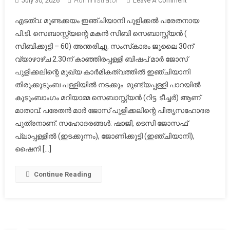
July 30, 2026
Leave A Comment
സിബി
എടത്വ: മുണ്ടക്കയം ഇഞ്ചിയാനി പുളിക്കൽ പരേതനായ
സെബാസ്റ്റ്യ
പി.ടി. സെബാസ്റ്റ്യന്റെ മകൻ സിബി സെബാസ്റ്റ്യൻ (
അന്തരിച്ചു
സിബിക്കുട്ടി – 60) അന്തരിച്ചു. സംസ്‌കാരം ജൂലൈ 30ന്
;
വ്യാഴാഴ്ച 2.30ന് കാഞ്ഞിരപ്പള്ളി ബിഷപ് മാർ ജോസ്
സംസ്ക്കാരം
ഇന്ന്.
പുളിക്കലിന്റെ മുഖ്യ കാർമികത്വത്തിൽ ഇഞ്ചിയാനി
തിരുക്കുടുംബ പള്ളിയിൽ നടക്കും. മുണ്ട്യപ്പള്ളി പാറയിൽ
കുടുംബാംഗം മറിയാമ്മ സെബാസ്റ്റ്യൻ (റിട്ട. ടീച്ചർ) ആണ്
മാതാവ്. പരേതൻ മാർ ജോസ് പുളിക്കലിന്റെ പിതൃസഹോദര
പുത്രനാണ്. സഹോദരങ്ങൾ: ഷാജി, ടെസി ജോസഫ്
പ്ലാപ്പള്ളിൽ (ഇടക്കുന്നം), ജോണിക്കുട്ടി (ഇഞ്ചിയാനി),
ഷൈനി […]
Continue Reading