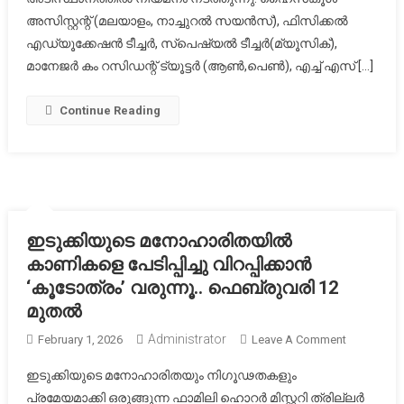
അസിസ്റ്റന്റ് (മലയാളം, നാച്ചുറൽ സയൻസ്), ഫിസിക്കൽ
എഡ്യൂക്കേഷൻ ടീച്ചർ, സ്പെഷ്യൽ ടീച്ചർ(മ്യൂസിക്),
മാനേജർ കം റസിഡന്റ് ട്യൂട്ടർ (ആൺ,പെൺ), എച്ച് എസ് […]
Continue Reading
ഇടുക്കിയുടെ മനോഹാരിതയിൽ
കാണികളെ പേടിപ്പിച്ചു വിറപ്പിക്കാൻ
‘കൂടോത്രം’ വരുന്നൂ.. ഫെബ്രുവരി 12
മുതൽ
Administrator
On
February 1, 2026
Leave A Comment
ഇടുക്കിയ
ഇടുക്കിയുടെ മനോഹാരിതയും നിഗൂഢതകളും
മനോഹാര
പ്രമേയമാക്കി ഒരുങ്ങുന്ന ഫാമിലി ഹൊറര്‍ മിസ്റ്ററി ത്രില്ലര്‍
കാണികള