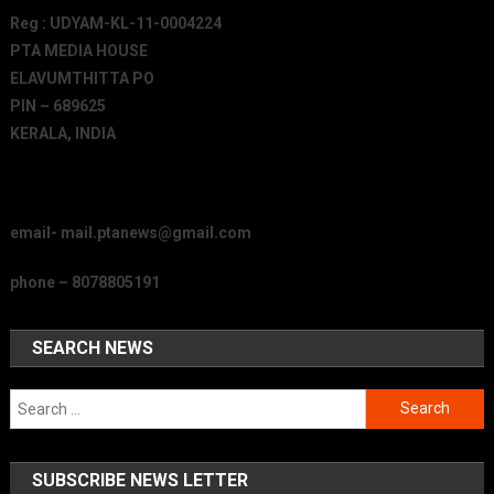
Reg : UDYAM-KL-11-0004224
PTA MEDIA HOUSE
ELAVUMTHITTA PO
PIN – 689625
KERALA, INDIA
email- mail.ptanews@gmail.com
phone – 8078805191
SEARCH NEWS
Search
for:
SUBSCRIBE NEWS LETTER