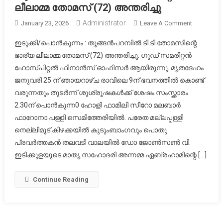
ലീലാമ്മ തോമസ് (72) അന്തരിച്ചു
Administrator
On
January 23, 2026
Leave A Comment
തൂങ്ങൻപറ
ഇടുക്കി/പൊൻകുന്നം : തൂങ്ങൻപറമ്പിൽ ടി.ടി.തോമസിന്റെ
ടി.ടി.തോമ
ഭാര്യ ലീലാമ്മ തോമസ് (72) അന്തരിച്ചു. ഗുഡ് സമരിറ്റൻ
ഭാര്യ
ഹോസ്പിറ്റൽ ഫിനാൻസ് ഓഫിസർ ആയിരുന്നു. മൃതദേഹം
ലീലാമ്മ
ജനുവരി 25 ന് ഞായറാഴ്ച രാവിലെ 9ന് ഭവനത്തിൽ കൊണ്ട്
തോമസ്
(72)
വരുന്നതും തുടർന്ന് ശുശ്രൂഷകൾക്ക് ശേഷം സംസ്ക്കാരം
അന്തരിച്ചു
2.30ന് പൊൻകുന്ന0 ഹോളി ഫാമിലി സീറോ മലബാർ
ഫാറോനാ പള്ളി സെമിത്തേരിയിൽ. പരേത മല്ലപ്പള്ളി
നെല്ലിമൂട് കിഴക്കയിൽ കുടുംബാംഗവും പൊതു
പ്രവർത്തകൻ തലവടി വാലയിൽ ഡോ ജോൺസൺ വി.
ഇടിക്കുളയുടെ മാതൃ സഹോദരി അന്നമ്മ ഏബ്രഹാമിന്റെ […]
Continue Reading