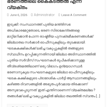
ഭരണത്തിലെ കൈകടത്തൽ എന്ന്
വ്യക്തം
Administrator
On
June 6, 2026
Leave A Comment
ഒറ്റ
ഇടുക്കി: സംസ്ഥാനത്ത് പുതിയ മന്ത്രിസഭ
മന്ത്രിമാരുടെ
അധികാരമേറ്റതോടെ, ഭരണ സിരാകേന്ദ്രങ്ങളെ
പാർട്ടി
മാറ്റിമറിക്കാൻ പോന്ന രാഷ്ട്രീയ പുനഃക്രമീകരണങ്ങൾക്ക്
ഓഫീസുകൾ
ജില്ലാതല സർക്കാർ ഓഫീസുകളിലും തുടക്കമായി.
കേന്ദ്രീകരിച്ച്
സർവ്വീസ്
ഘടകകക്ഷികൾക്ക് ലഭിച്ച വകുപ്പുകളിൽ തങ്ങളുടെ
സംഘടനകൾ
സ്വാധീനം ഉറപ്പിക്കുന്നതിനായി ജില്ലാ അടിസ്ഥാനത്തിൽ
രൂപീകരിക്കാ
പുതിയ സർവീസ് സംഘടനകൾ രൂപീകരിക്കാനുള്ള
നീക്കം
തീവ്രശ്രമത്തിലാണ് ഒരു വിഭാഗം ഉദ്യോഗസ്ഥർ.
:
ഭരണാനുകൂല സംഘടനകളുടെ ജില്ലാ ഓഫീസുകളിലും
ലക്ഷ്യം
ഘടക കക്ഷികളുടെ പ്രാദേശിക പാർട്ടി ആസ്ഥാനങ്ങളിലും
ഭരണത്തിലെ
കഴിഞ്ഞ ദിവസങ്ങളിൽ അഭൂതപൂർവമായ തിരക്കാണ്
കൈകടത്തൽ
അനുഭവപ്പെടുന്നത്. ഇത് എന്തിനാണെന്ന് വ്യക്തമല്ലേ ?
എന്ന്
തങ്ങൾക്ക് ലഭിച്ച വകുപ്പുകളിൽ ജില്ലാ തലത്തിൽ സ്വന്തം […]
വ്യക്തം