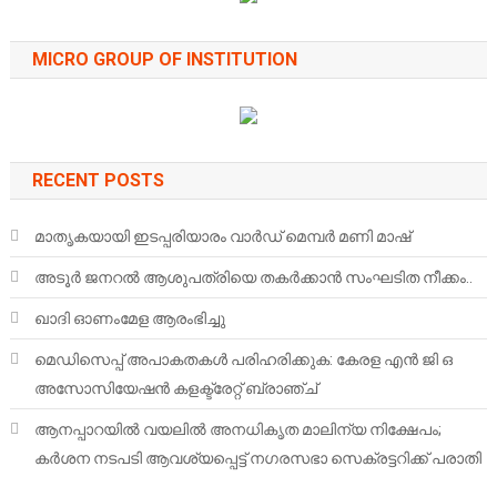
MICRO GROUP OF INSTITUTION
RECENT POSTS
മാതൃകയായി ഇടപ്പരിയാരം വാർഡ് മെമ്പർ മണി മാഷ്
അടൂർ ജനറൽ ആശുപത്രിയെ തകർക്കാൻ സംഘടിത നീക്കം..
ഖാദി ഓണംമേള ആരംഭിച്ചു
മെഡിസെപ്പ് അപാകതകൾ പരിഹരിക്കുക: കേരള എൻ ജി ഒ
അസോസിയേഷൻ കളക്ട്രേറ്റ് ബ്രാഞ്ച്
ആനപ്പാറയിൽ വയലിൽ അനധികൃത മാലിന്യ നിക്ഷേപം;
കർശന നടപടി ആവശ്യപ്പെട്ട് നഗരസഭാ സെക്രട്ടറിക്ക് പരാതി