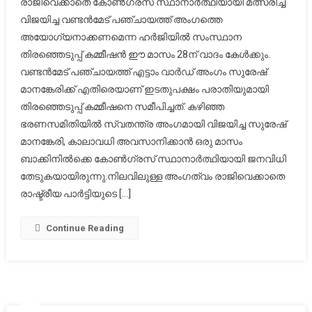
രാജിവെക്കാതെ കോൺഗ്രസ് സ്ഥാനാർത്ഥിയായി മത്സരിച്ച്
രാജി
വിജയിച്ച വണ്ടൻമേട് പഞ്ചായത്ത് അംഗത്തെ
വയ്ക്കാത
അയോഗ്യനാക്കണമെന്ന ഹർജിയിൽ സംസ്ഥാന
കോൺഗ്
ചേർന്ന്
തിരഞ്ഞെടുപ്പ് കമ്മീഷൻ ഈ മാസം 28ന് വാദം കേൾക്കും.
വീണ്ടും
വണ്ടൻമേട് പഞ്ചായത്ത് എട്ടാം വാർഡ് അംഗം സുരേഷ്
മത്സരിച്ചു
മാനങ്കേരിക്ക് എതിരെയാണ് ഇടതുപക്ഷം പരാതിയുമായി
:
തിരഞ്ഞെടുപ്പ് കമ്മീഷനെ സമീപിച്ചത്. കഴിഞ്ഞ
പഞ്ചായത
ഭരണസമിതിയിൽ സ്വതന്ത്ര അംഗമായി വിജയിച്ച സുരേഷ്
അംഗത്ത
മാനങ്കേരി, കാലാവധി അവസാനിക്കാൻ ഒരു മാസം
അയോഗ്യ
ബാക്കിനിൽക്കെ കോൺഗ്രസ് സ്ഥാനാർത്ഥിയായി ജനവിധി
പരാതിയി
തേടുകയായിരുന്നു.നിലവിലുള്ള അംഗത്വം രാജിവെക്കാതെ
28
രാഷ്ട്രീയ പാർട്ടിയുടെ […]
ന്
വാദം
Continue Reading
കേൾക്കും