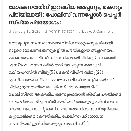
മോഷണത്തിന് ഇറങ്ങിയ അപ്പനും, മകനും
പിടിയിലായി : പോലീസ് വന്നപ്പോൾ പെപ്പർ
സ്‌പ്രേ പ്രയോഗം :
Administrator
On
January 19, 2026
Leave A Comment
മോഷണത്ത
തൊടുപുഴ: സംസ്ഥാനത്തെ വിവിധ സ്‌റ്റേഷനുകളിലായി
ഇറങ്ങിയ
ഒട്ടേറെ മോഷണക്കേസുകളിൽ പ്രതികളായ അച്ഛനെയും
അപ്പനും,
മകനെയും പോലീസ് സാഹസികമായി പിടികൂടി. കാമാക്ഷി
മകനും
എസ്.ഐ എന്ന പേരിൽ അറിയപ്പെടുന്ന കാമാക്ഷി
പിടിയിലാ
:
വലിയപറമ്പിൽ ബിജു (53), മകൻ വിപിൻ ബിജു (23)
പോലീസ്
എന്നിവരെയാണ് തൊടുപുഴ പോലീസ് അറസ്റ്റ് ചെയ്തത്.
വന്നപ്പോ
പിടികൂടുന്നതിനിടെ പെപ്പർ സ്‌പ്രേ ഉപയോഗിച്ച്
പെപ്പർ
പോലീസിനെ ആക്രമിച്ച് കടന്നുകളയാൻ ശ്രമിച്ച പ്രതികളെ
സ്‌പ്രേ
ബലം പ്രയോഗിച്ചാണ് കീഴടക്കിയത്. തൊടുപുഴയിൽ നടന്ന
പ്രയോഗ
മോഷണക്കേസിന്റെ അന്വേഷണത്തിനിടെയാണ് മുൻകാല
:
കുറ്റവാളികളെ കേന്ദ്രീകരിച്ച് പോലീസ് പരിശോധന
നടത്തിയത്. ഇതിനിടെ കട്ടപ്പന പോലീസ് […]