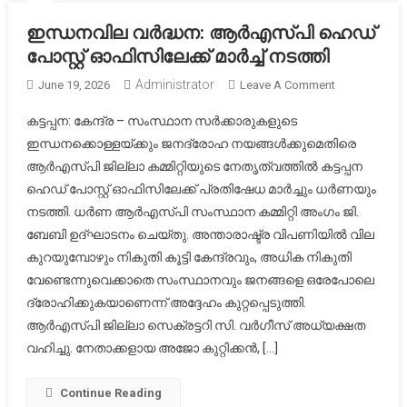
ഇന്ധനവില വർദ്ധന: ആർഎസ്‌പി ഹെഡ്
പോസ്റ്റ് ഓഫിസിലേക്ക് മാർച്ച് നടത്തി
Administrator
On
June 19, 2026
Leave A Comment
ഇന്ധനവില
കട്ടപ്പന: കേന്ദ്ര – സംസ്ഥാന സർക്കാരുകളുടെ
വർദ്ധന:
ഇന്ധനക്കൊള്ളയ്ക്കും ജനദ്രോഹ നയങ്ങൾക്കുമെതിരെ
ആർഎസ്‌പി
ആർഎസ്‌പി ജില്ലാ കമ്മിറ്റിയുടെ നേതൃത്വത്തിൽ കട്ടപ്പന
ഹെഡ്
ഹെഡ് പോസ്റ്റ് ഓഫിസിലേക്ക് പ്രതിഷേധ മാർച്ചും ധർണയും
പോസ്റ്റ്
ഓഫിസിലേക്ക
നടത്തി. ധർണ ആർഎസ്‌പി സംസ്ഥാന കമ്മിറ്റി അംഗം ജി.
മാർച്ച്
ബേബി ഉദ്ഘാടനം ചെയ്തു. അന്താരാഷ്ട്ര വിപണിയിൽ വില
നടത്തി
കുറയുമ്പോഴും നികുതി കൂട്ടി കേന്ദ്രവും, അധിക നികുതി
വേണ്ടെന്നുവെക്കാതെ സംസ്ഥാനവും ജനങ്ങളെ ഒരേപോലെ
ദ്രോഹിക്കുകയാണെന്ന് അദ്ദേഹം കുറ്റപ്പെടുത്തി.
ആർഎസ്‌പി ജില്ലാ സെക്രട്ടറി സി. വർഗീസ് അധ്യക്ഷത
വഹിച്ചു. നേതാക്കളായ അജോ കുറ്റിക്കൻ, […]
Continue Reading