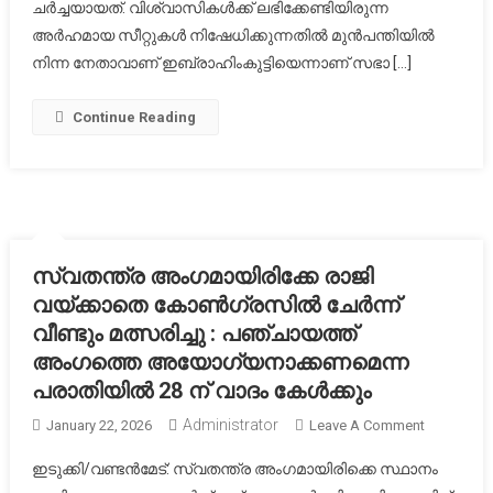
ചർച്ചയായത്. വിശ്വാസികൾക്ക് ലഭിക്കേണ്ടിയിരുന്ന
അർഹമായ സീറ്റുകൾ നിഷേധിക്കുന്നതിൽ മുൻപന്തിയിൽ
നിന്ന നേതാവാണ് ഇബ്രാഹിംകുട്ടിയെന്നാണ് സഭാ […]
Continue Reading
സ്വതന്ത്ര അംഗമായിരിക്കേ രാജി
വയ്ക്കാതെ കോൺഗ്രസിൽ ചേർന്ന്
വീണ്ടും മത്സരിച്ചു : പഞ്ചായത്ത്
അംഗത്തെ അയോഗ്യനാക്കണമെന്ന
പരാതിയിൽ 28 ന് വാദം കേൾക്കും
Administrator
On
January 22, 2026
Leave A Comment
സ്വതന്ത്
ഇടുക്കി/വണ്ടൻമേട്: സ്വതന്ത്ര അംഗമായിരിക്കെ സ്ഥാനം
അംഗമായിര