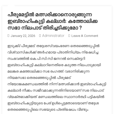
പീരുമേട്ടിൽ മത്സരിക്കാനൊരുങ്ങുന്ന
ഇബ്രാഹിംകുട്ടി കല്ലാർ: കത്തോലിക്ക
സഭാ നിലപാട് തിരിച്ചടിക്കുമോ ?
Administrator
On
January 22, 2026
Leave A Comment
പീരുമേട്ടി
ഇടുക്കി/പീരുമേട്: തദ്ദേശസ്വയംഭരണ തെരഞ്ഞെടുപ്പിൽ
മത്സരിക്ക
വിശ്വാസികൾക്ക് അർഹമായ പ്രാതിനിധ്യം നിഷേധിച്ച
ഇബ്രാഹിംക
സംഭവത്തിൽ കെ.പി.സി.സി ജനറൽ സെക്രട്ടറി
കല്ലാർ:
ഇബ്രാഹിംകുട്ടി കല്ലാറിനെതിരെ കടുത്ത നിലപാടുമായി
കത്തോലിക
സഭാ
മലങ്കര കത്തോലിക്കാ സഭ രംഗത്ത്. വരാനിരിക്കുന്ന
നിലപാട്
നിയമസഭാ തെരഞ്ഞെടുപ്പിൽ പീരുമേട്
തിരിച്ചടിക
നിയോജകമണ്ഡലത്തിൽ നിന്ന് മത്സരിക്കാൻ ഇബ്രാഹിംകുട്ടി
?
കല്ലാർ നീക്കം സജീവമാക്കുന്നതിനിടെയാണ് സഭ നിലപാട്
വ്യക്തമാക്കിയത്. മണ്ഡലത്തിലെ സ്ഥാനാർത്ഥി പട്ടികയിൽ
ഇബ്രാഹിംകുട്ടിയുടെ പേര് ഉൾപ്പെട്ടതോടെയാണ് തദ്ദേശ
തെരഞ്ഞെടുപ്പിലെ സഭയുടെ പ്രതിഷേധം വീണ്ടും