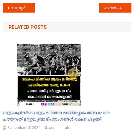
Post
സമ്പൂർണ ശുചിത്വം പദ്ധതി : അവലോകന യോഗം പത്തനംതിട്ടയിൽ നടന്നു
കനൽ കർമ്മ ബോധവൽക്കരണ ക്ലാസും, സെൽഫ് ഡിഫെൻസ് ക്ലാസും
navigation
RELATED POSTS
വള്ളംകളിക്കിടെ വള്ളം മറിഞ്ഞു മുങ്ങിപ്പോയ രണ്ടു പേരെ
പത്തനംതിട്ട സ്ക്യൂബാ ടീം അംഗങ്ങൾ രക്ഷപ്പെടുത്തി
September 13, 2024
administrator