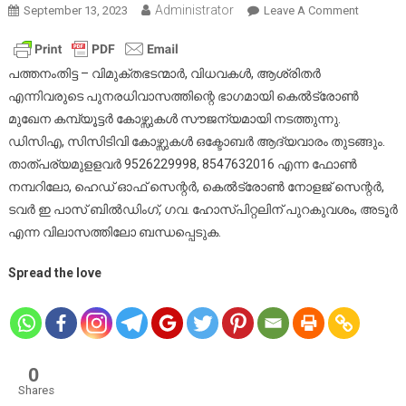
Administrator
On
September 13, 2023
Leave A Comment
വിമുക്തഭ
കുടുംബാ
സൗജന്
പത്തനംതിട്ട – വിമുക്തഭടന്മാർ, വിധവകൾ, ആശ്രിതർ
കമ്പ്യൂട്
എന്നിവരുടെ പുനരധിവാസത്തിന്റെ ഭാഗമായി കെൽട്രോൺ
കോഴ്സു
മുഖേന കമ്പ്യൂട്ടർ കോഴ്സുകൾ സൗജന്യമായി നടത്തുന്നു.
ഡിസിഎ, സിസിടിവി കോഴ്സുകൾ ഒക്ടോബർ ആദ്യവാരം തുടങ്ങും.
താത്പര്യമുളളവർ 9526229998, 8547632016 എന്ന ഫോൺ
നമ്പറിലോ, ഹെഡ് ഓഫ് സെന്റർ, കെൽട്രോൺ നോളജ് സെന്റർ,
ടവർ ഇ പാസ് ബിൽഡിംഗ്, ഗവ. ഹോസ്പിറ്റലിന് പുറകുവശം, അടൂർ
എന്ന വിലാസത്തിലോ ബന്ധപ്പെടുക.
Spread the love
0
Shares