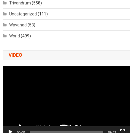
Trivandrum
(558)
Uncategorized
(111)
Wayanad
(53)
World
(499)
VIDEO
Video
Player
00:00
09:52