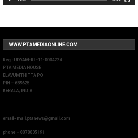
WWW.PTAMEDIAONLINE.COM
Reg : UDYAM-KL-11-0004224
PTA MEDIA HOUSE
ELAVUMTHITTA PO
PIN – 689625
KERALA, INDIA
email- mail.ptanews@gmail.com
phone – 8078805191