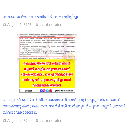
ബോധവത്ക്കരണ പരിപാടി സംഘടിപ്പിച്ചു
August 9, 2023
administrator
കെഎസ്ആർടിസി ജീവനക്കാർ സ്വത്ത് വെളിപ്പെടുത്തണമെന്ന്
ലോകായുക്ത ; കെഎസ്ആർടിസി സർക്കുലർ പുറപ്പെടുവിച്ചതായി
വിവരാവകാശരേഖ
August 9, 2025
administrator