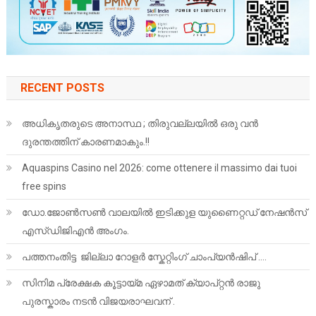
RECENT POSTS
അധികൃതരുടെ അനാസ്ഥ ; തിരുവല്ലയിൽ ഒരു വൻ
ദുരന്തത്തിന് കാരണമാകും.!!
Aquaspins Casino nel 2026: come ottenere il massimo dai tuoi
free spins
ഡോ.ജോൺസൺ വാലയിൽ ഇടിക്കുള യുണൈറ്റഡ് നേഷൻസ്
എസ്ഡിജിഎൻ അംഗം.
പത്തനംതിട്ട ജില്ലാ റോളർ സ്കേറ്റിംഗ് ചാംപ്യൻഷിപ് ….
സിനിമ പ്രേക്ഷക കൂട്ടായ്മ ഏഴാമത് ക്യാപ്റ്റൻ രാജു
പുരസ്കാരം നടൻ വിജയരാഘവന് .