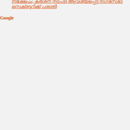
നിക്ഷേപം; കർശന നടപടി ആവശ്യപ്പെട്ട് നഗരസഭാ
സെക്രട്ടറിക്ക് പരാതി
Google