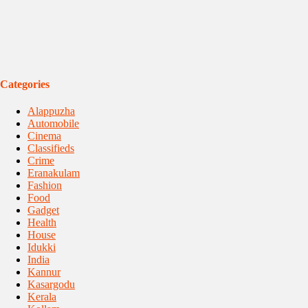
Categories
Alappuzha
Automobile
Cinema
Classifieds
Crime
Eranakulam
Fashion
Food
Gadget
Health
House
Idukki
India
Kannur
Kasargodu
Kerala