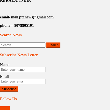
KERALA, INDIA
email- mail.ptanews@gmail.com
phone – 8078805191
Search News
Search
for:
Subscribe News Letter
Name
Email
Follow Us