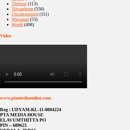
Thrissur
(113)
Trivandrum
(558)
Uncategorized
(111)
Wayanad
(53)
World
(498)
Video
www.ptamediaonline.com
Reg : UDYAM-KL-11-0004224
PTA MEDIA HOUSE
ELAVUMTHITTA PO
PIN – 689625