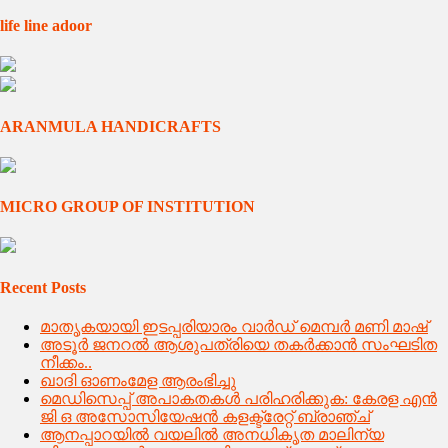
for:
life line adoor
ARANMULA HANDICRAFTS
MICRO GROUP OF INSTITUTION
Recent Posts
മാതൃകയായി ഇടപ്പരിയാരം വാർഡ് മെമ്പർ മണി മാഷ്
അടൂർ ജനറൽ ആശുപത്രിയെ തകർക്കാൻ സംഘടിത
നീക്കം..
ഖാദി ഓണംമേള ആരംഭിച്ചു
മെഡിസെപ്പ് അപാകതകൾ പരിഹരിക്കുക: കേരള എൻ
ജി ഒ അസോസിയേഷൻ കളക്ട്രേറ്റ് ബ്രാഞ്ച്
ആനപ്പാറയിൽ വയലിൽ അനധികൃത മാലിന്യ