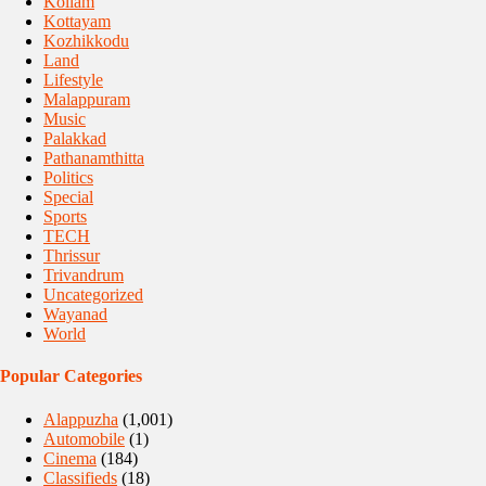
Kollam
Kottayam
Kozhikkodu
Land
Lifestyle
Malappuram
Music
Palakkad
Pathanamthitta
Politics
Special
Sports
TECH
Thrissur
Trivandrum
Uncategorized
Wayanad
World
Popular Categories
Alappuzha
(1,001)
Automobile
(1)
Cinema
(184)
Classifieds
(18)