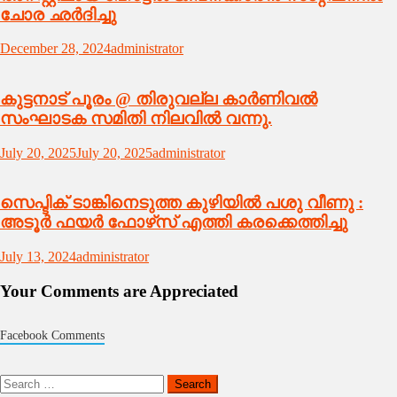
ചോര ഛർദിച്ചു
December 28, 2024
administrator
കുട്ടനാട് പൂരം @ തിരുവല്ല കാർണിവൽ
സംഘാടക സമിതി നിലവിൽ വന്നു.
July 20, 2025
July 20, 2025
administrator
സെപ്ടിക് ടാങ്കിനെടുത്ത കുഴിയിൽ പശു വീണു :
അടൂർ ഫയർ ഫോഴ്‌സ് എത്തി കരക്കെത്തിച്ചു
July 13, 2024
administrator
Your Comments are Appreciated
Facebook Comments
Search