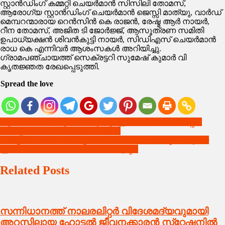
സ്റ്റാൻഡിംഗ് കമ്മറ്റി ചെയർമാൻ സിസിലി തോമസ്,
ആരോഗ്യ സ്റ്റാൻഡിംഗ് ചെയർമാൻ ജെസ്സി മാത്യു, വാർഡ്
മെമ്പറന്മാരായ റെൻസിൻ കെ രാജൻ, രേഷ്മ ആർ നായർ,
റീന തോമസ്, അജിത ടി ജോർജ്ജ്, ആസൂത്രണ സമിതി
ഉപാധ്യക്ഷൻ ശിവൻകുട്ടി നായർ, സിഡിഎസ് ചെയർമാൻ
രാധ കെ എന്നിവർ ആശംസകൾ അറിയിച്ചു.
ഗ്രാമപഞ്ചായത്ത് സെക്രട്ടറി സുമേഷ് കുമാർ വി
കൃതജ്ഞത രേഖപ്പെടുത്തി.
Spread the love
Post
കുമാര സ്വാമിയുടെ പാർട്ടിയും ഇനി ബിജെപിക്കൊപ്പം ;
കേരളാഘടകം പ്രതിസന്ധിയിൽ
navigation
മാതൃകാപരമായ പ്രവൃത്തികൾ കാഴ്ച വയ്ക്കുന്ന ആദ്യ
ഇടം വിദ്യാലയങ്ങൾ : ജില്ലാ കളക്ടർ
Related Posts
സന്നിധാനത്ത് നാലരലിറ്റർ വിദേശമദ്യവുമായി
അറസ്റ്റിലായ ഹോട്ടൽ ജീവനക്കാരൻ സ്‌റ്റേഷനിൽ