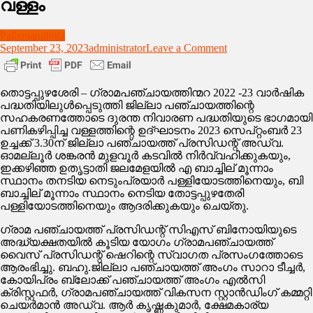
വള്ളം
Pathanamthitta
on
September 23, 2023
administrator
Leave a Comment
ദുരന്ത
നിവാരണ
പദ്ധതിയുടെ
തൊട്ടപ്പുഴശേരി – ഗ്രാമപഞ്ചായത്തിന്മറ 2022 -23 വാർഷിക
ഭാഗമായി
പദ്ധതിയിലുൾപ്പെടുത്തി ജില്ലാ പഞ്ചായത്തിന്റെ
വള്ളം
സഹകരണത്തോടെ ദുരന്ത നിവാരണ പദ്ധതിയുടെ ഭാഗമായി
പണികഴിപ്പിച്ച വള്ളത്തിന്റെ ഉദ്ഘാടനം 2023 സെപ്റ്റംബർ 23
ഉച്ചക്ക് 3.30ന് ജില്ലാ പഞ്ചായത്ത് പ്രസിഡന്റ് അഡ്വ.
ഓമല്ലൂർ ശങ്കരൻ മുളവൂർ കടവിൽ നിർവ്വഹിക്കുകയും,
ഇക്കഴിഞ്ഞ ഉതൃട്ടാതി ജലമേളയിൽ എ ബാച്ചില് മൂന്നാം
സ്ഥാനം തനടിയ നെടുംപ്രയാർ പള്ളിയോടത്തിനെയും, ബി
ബാച്ചില് മൂന്നാം സ്ഥാനം നെടിയ തോട്ടപ്പുഴതേരി
പള്ളിയോടത്തിനെയും ആദരിക്കുകയും ചെയ്തു.
ഗ്രാമ പഞ്ചായത്ത് പ്രസിഡന്റ് സിഎസ് ബിനോയിയുടെ
അദ്ധ്യക്ഷതയിൽ കൂടിയ യോഗം ഗ്രാമപഞ്ചായത്ത്
വൈസ് പ്രസിഡന്റ് ഷെറിന്റെ സ്വാഗത പ്രസംഗത്തോടെ
ആരംഭിച്ചു. ബഹു.ജില്ലാ പഞ്ചായത്ത് അംഗം സാറാ ടീച്ചർ,
കോയിപ്രം ബ്ലോക്ക് പഞ്ചായത്ത് അംഗം എൽസി
ക്രിസ്റ്റഫർ, ഗ്രാമപഞ്ചായത്ത് വികസന സ്റ്റാൻഡിംഗ് കമ്മറ്റി
ചെയർമാൻ അഡ്വ. ആർ കൃഷ്ണകുമാർ, ക്ഷേമകാര്യ