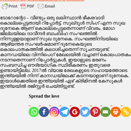
കാനഡയിൽ
വീണ്ടും
ഖലിസ്ഥാൻ
ടോറോന്റോ – വീണ്ടും ഒരു ഖലിസ്ഥാൻ ഭീകരവാദി
ഭീകരനെ
കൊല്ലപ്പെട്ടതായി റിപ്പോർട്ട്. സുഖ്ദൂൾ സിംഗ് എന്ന സുഖ
അജ്ഞാതർ
ദുനേകെ ആണ് കൊല്ലപ്പെട്ടതെന്നാണ് വിവരം. മോഗ
വധിച്ചു
ജില്ലയിലെ ദാവീന്ദർ ബാംബിഹ സംഘത്തിൽ
!!
നിന്നുള്ളയാളാണ് സുഖ ദുനേകെ. സംഘത്തിനിടയിലെ
ആഭ്യന്തര സംഘർഷമാണ് ദുനേകെയുടെ
കൊലപാതകത്തിൽ കലാശിച്ചതെന്ന് സൂചനയുണ്ട്.
കാനഡയിലെ വിന്നിപെഗ് മേഖലയിൽ വച്ചാണ് കൊലപാതകം
നടന്നതെന്നാണ് റിപ്പോർട്ടുകൾ. ഇയാളുടെ മരണം
സംബന്ധിച്ച ഔദ്യോഗിക സ്ഥിരീകരണം ഇതുവരെ
ഉണ്ടായിട്ടില്ല. 2017ൽ വ്യാജ രേഖകളുടെ സഹായത്തോടെ
ഇന്ത്യയിൽ നിന്ന് കാനഡയിലേക്ക് കടന്നയാളാണ് ദുനേകെ.
ഇയാൾക്കെതിരെ ഇന്ത്യയിൽ ഏഴ് ക്രിമിനൽ കേസുകൾ
ഇന്ത്യയിൽ രജിസ്റ്റർ ചെയ്തിട്ടുണ്ട്.
Spread the love