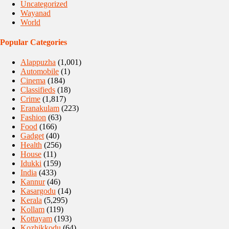
Uncategorized
Wayanad
World
Popular Categories
Alappuzha
(1,001)
Automobile
(1)
Cinema
(184)
Classifieds
(18)
Crime
(1,817)
Eranakulam
(223)
Fashion
(63)
Food
(166)
Gadget
(40)
Health
(256)
House
(11)
Idukki
(159)
India
(433)
Kannur
(46)
Kasargodu
(14)
Kerala
(5,295)
Kollam
(119)
Kottayam
(193)
Kozhikkodu
(64)