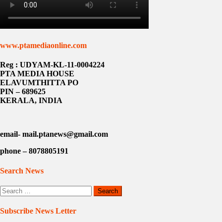
www.ptamediaonline.com
Reg : UDYAM-KL-11-0004224
PTA MEDIA HOUSE
ELAVUMTHITTA PO
PIN – 689625
KERALA, INDIA
email- mail.ptanews@gmail.com
phone – 8078805191
Search News
Search
for:
Subscribe News Letter