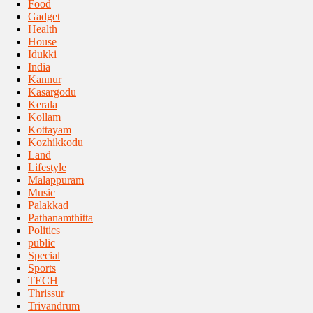
Food
Gadget
Health
House
Idukki
India
Kannur
Kasargodu
Kerala
Kollam
Kottayam
Kozhikkodu
Land
Lifestyle
Malappuram
Music
Palakkad
Pathanamthitta
Politics
public
Special
Sports
TECH
Thrissur
Trivandrum