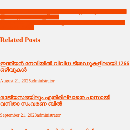
Post
ഇന്ത്യയെ പ്രകോപിപ്പിക്കില്ലന്ന് ജസ്റ്റിൻ ട്രൂഡോ ; ഭീഷണി
ഇങ്ങോട്ടു വേണ്ടന്ന് ഇന്ത്യ .
navigation
തൃശൂരിലെ ഇ.ഡി.യും ആലപ്പുഴയിലെ സി.പി.ഐ.യും ഒരേ
അവസ്ഥയിൽ !!
Related Posts
ഇന്ത്യൻ നേവിയിൽ വിവിധ ട്രേഡുകളിലായി 1266
ഒഴിവുകൾ
August 21, 2025
administrator
രാജ്യസഭയിലും എതിരില്ലാതെ പാസായി
വനിതാ സംവരണ ബിൽ
September 21, 2023
administrator