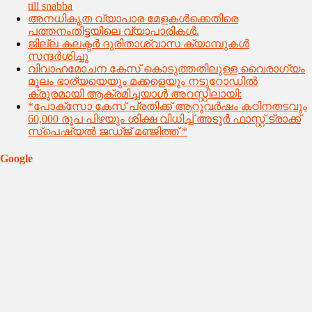
till snabba
അനധികൃത വ്യാപാര മേളകൾക്കെതിരെ
പത്തനംതിട്ടയിലെ വ്യാപാരികൾ.
ജില്ല കലക്ടര്‍ ദുരിതാശ്വാസ ക്യാമ്പുകള്‍
സന്ദര്‍ശിച്ചു
വിവാഹമോചന കേസ് കൊടുത്തതിലുള്ള വൈരാഗ്യം
മൂലം ഭാര്യയെയും മക്കളെയും നടുറോഡിൽ
ക്രൂരമായി ആക്രമിച്ചയാൾ അറസ്റ്റിലായി:
*പോക്സോ കേസ് പ്രതിക്ക് ആറുവർഷം കഠിനതടവും
60,000 രൂപ പിഴയും ശിക്ഷ വിധിച്ച് അടൂർ ഫാസ്റ്റ് ട്രാക്ക്
സ്പെഷ്യൽ ജഡ്ജ് മഞ്ജിത്ത് *
Google