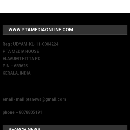
WWW.PTAMEDIAONLINE.COM
Reg : UDYAM-KL-11-0004224
PTA MEDIA HOUSE
ELAVUMTHITTA PO
PIN – 689625
KERALA, INDIA
email- mail.ptanews@gmail.com
phone – 8078805191
SEARCH NEWS