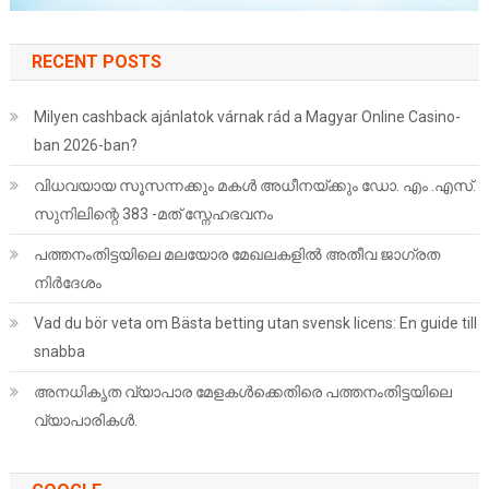
RECENT POSTS
Milyen cashback ajánlatok várnak rád a Magyar Online Casino-
ban 2026-ban?
വിധവയായ സൂസന്നക്കും മകൾ അധീനയ്ക്കും ഡോ. എം .എസ്.
സുനിലിന്റെ 383 -മത് സ്നേഹഭവനം
പത്തനംതിട്ടയിലെ മലയോര മേഖലകളില്‍ അതീവ ജാഗ്രത
നിര്‍ദേശം
Vad du bör veta om Bästa betting utan svensk licens: En guide till
snabba
അനധികൃത വ്യാപാര മേളകൾക്കെതിരെ പത്തനംതിട്ടയിലെ
വ്യാപാരികൾ.