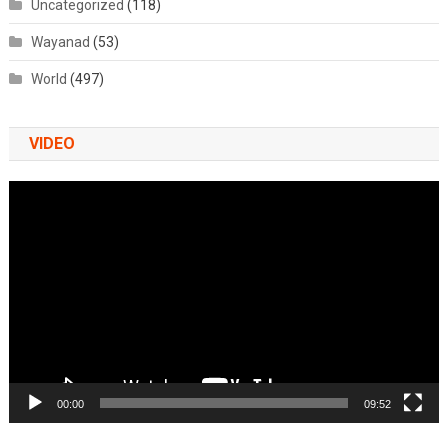
Uncategorized
(118)
Wayanad
(53)
World
(497)
VIDEO
Video
Player
00:00
09:52