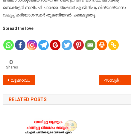
ജില്ലാ ശിശുക്ഷേമസമിതി സെക്രട്ടറി ജി.പൊന്നമ്മ, ജോയിന്റ്
സെക്രട്ടറി സലിം പി ചാക്കോ, ട്രഷറര്‍ എ.ജി ദീപു, വിദ്യാഭ്യാസ
വകുപ്പ് ഉദ്യോഗസ്ഥര്‍ തുടങ്ങിയവര്‍ പങ്കെടുത്തു.
Spread the love
0
Shares
Post
വട്ടക്കാവ് – വെളളപ്പാറ – ഞക്കുകാവ് – ജോളി ജംഗ്ഷൻ റോഡിൽഗ താഗത നിയന്ത്രണം
സമ്പൂർണ ശുചിത്വം പദ്ധതി : അവലോകന യോഗം പത്തനംതിട്ടയിൽ നടന്നു
navigation
RELATED POSTS