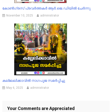
കോൺഗ്രസ് പ്രവർത്തകർ ആർ.ജെ.ഡിയിൽ ചേർന്നു
November 10, 2025
administrator
കല്ലേലിക്കാവിൽ നാഗപൂജ സമർപ്പിച്ചു
May 6, 2025
administrator
Your Comments are Appreciated