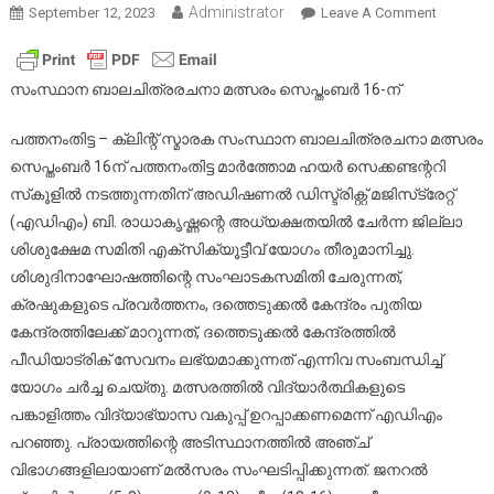
Administrator
On
September 12, 2023
Leave A Comment
ക്ലിന്റ്
സ്മാരക
സംസ്ഥ
സംസ്ഥാന ബാലചിത്രരചനാ മത്സരം സെപ്തംബര്‍ 16-ന്
ബാലചി
പത്തനംതിട്ട – ക്ലിന്റ് സ്മാരക സംസ്ഥാന ബാലചിത്രരചനാ മത്സരം
മത്സരം
സെപ്തംബ
സെപ്തംബര്‍ 16ന് പത്തനംതിട്ട മാര്‍ത്തോമ ഹയര്‍ സെക്കണ്ടന്ററി
16-
സ്‌കൂളില്‍ നടത്തുന്നതിന് അഡിഷണല്‍ ഡിസ്ട്രിക്റ്റ് മജിസ്‌ട്രേറ്റ്
ന്
(എഡിഎം) ബി. രാധാകൃഷ്ണന്റെ അധ്യക്ഷതയില്‍ ചേര്‍ന്ന ജില്ലാ
ശിശുക്ഷേമ സമിതി എക്സിക്യൂട്ടീവ് യോഗം തീരുമാനിച്ചു.
ശിശുദിനാഘോഷത്തിന്റെ സംഘാടകസമിതി ചേരുന്നത്,
ക്രഷുകളുടെ പ്രവര്‍ത്തനം, ദത്തെടുക്കല്‍ കേന്ദ്രം പുതിയ
കേന്ദ്രത്തിലേക്ക് മാറുന്നത്, ദത്തെടുക്കല്‍ കേന്ദ്രത്തില്‍
പീഡിയാട്രിക് സേവനം ലഭ്യമാക്കുന്നത് എന്നിവ സംബന്ധിച്ച്
യോഗം ചര്‍ച്ച ചെയ്തു. മത്സരത്തില്‍ വിദ്യാര്‍ത്ഥികളുടെ
പങ്കാളിത്തം വിദ്യാഭ്യാസ വകുപ്പ് ഉറപ്പാക്കണമെന്ന് എഡിഎം
പറഞ്ഞു. പ്രായത്തിന്റെ അടിസ്ഥാനത്തില്‍ അഞ്ച്
വിഭാഗങ്ങളിലായാണ് മല്‍സരം സംഘടിപ്പിക്കുന്നത്. ജനറല്‍