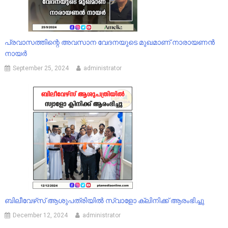
പ്രവാസത്തിന്റെ അവസാന വേദനയുടെ മുഖമാണ് നാരായണൻ
നായർ
September 25, 2024
administrator
ബിലീവേഴ്‌സ് ആശുപത്രിയിൽ സ്വാളോ ക്ലിനിക്ക് ആരംഭിച്ചു
December 12, 2024
administrator