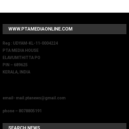
WWW.PTAMEDIAONLINE.COM
Reg : UDYAM-KL-11-0004224
PTA MEDIA HOUSE
ELAVUMTHITTA PO
PIN – 689625
KERALA, INDIA
email- mail.ptanews@gmail.com
phone – 8078805191
SEARCH NEWS