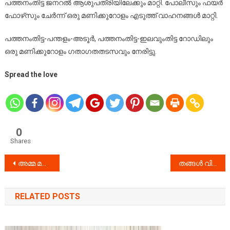
പത്തനംതിട്ട ജനറൽ ആശുപത്രിയിലേക്കും മാറ്റി. പോലീസും ഫയർ
ഫോഴ്‌സും ചേർന്ന് ഒരു മണിക്കുറോളം എടുത്ത് വാഹനങ്ങൾ മാറ്റി.
പത്തനംതിട്ട-പന്തളം-അടൂർ, പത്തനംതിട്ട-ഇലവുംതിട്ട റോഡിലും
ഒരു മണിക്കുറോളം ഗതാഗതതടസവും നേരിട്ടു.
Spread the love
0
Shares
Post
അമ്മ മരിച്ച വിവരം പറഞ്ഞിട്ടും അതിഥി തൊഴിലാളിയെ നാട്ടിലേക്ക് വിട്ടില്ല: കോഴഞ്ചേരിയിലെ ഹോട്ടലുടമയുടെ മകനെതിരേ പൊലീസ് കേസ്
തങ്ങൾ വിശ്വസിക്കുന്ന പ്രസ്ഥാനത്തിന്റെ ജീർണതകളെക്കുറിച്ചു തുറന്നടിച്ച് നോവലിസ്റ്റ് സിവി ബാലകൃഷ്ണൻ ;
navigation
RELATED POSTS