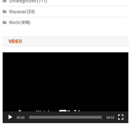
Uncategorized
(111)
Wayanad
(53)
World
(498)
VIDEO
Video
Player
00:00
09:52