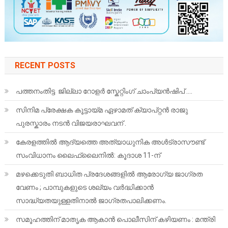
RECENT POSTS
പത്തനംതിട്ട ജില്ലാ റോളർ സ്കേറ്റിംഗ് ചാംപ്യൻഷിപ് ….
സിനിമ പ്രേക്ഷക കൂട്ടായ്മ ഏഴാമത് ക്യാപ്റ്റൻ രാജു
പുരസ്കാരം നടൻ വിജയരാഘവന് .
കേരളത്തിൽ ആദ്യത്തെ അത്യാധുനിക അൾട്രാസൗണ്ട്
സംവിധാനം ലൈഫ്‌ലൈനിൽ: കൂദാശ 11-ന്
മഴക്കെടുതി ബാധിത പ്രദേശങ്ങളിൽ ആരോഗ്യ ജാഗ്രത
വേണം ; പാമ്പുകളുടെ ശല്യം വർദ്ധിക്കാൻ
സാദ്ധ്യതയുള്ളതിനാൽ ജാഗ്രതപാലിക്കണം.
സമൂഹത്തിന് മാതൃക ആകാൻ പൊലീസിന് കഴിയണം : മന്ത്രി