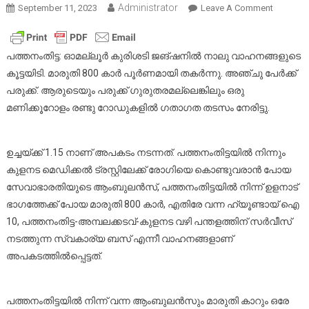
Administrator
On
September 11, 2023
Leave A Comment
ഓമല്ലൂ
ഇന്നത്ത
വാഹനങ്
പത്തനംതിട്ട: ഓമല്ലൂർ കുരിശടി ജങ്ഷനിൽ നാലു വാഹനങ്ങളുടെ
കൂട്ടയിടി
കൂട്ടയിടി. മാരുതി 800 കാർ പൂർണമായി തകർന്നു. അഞ്ചു പേർക്ക്
വിശദ
പരുക്ക്. ആരുടെയും പരുക്ക് ഗുരുതരമല്ലെങ്കിലും ഒരു
വിവരങ്
മണിക്കൂറോളം രണ്ടു റോഡുകളിൽ ഗതാഗത തടസം നേരിട്ടു.
ഇങ്ങനെ
ഉച്ചയ്ക്ക് 1.15 നാണ് അപകടം നടന്നത്. പത്തനംതിട്ടയിൽ നിന്നും
കുളനട മെഡിക്കൽ ട്രസ്റ്റിലേക്ക് രോഗിയെ കൊണ്ടുവരാൻ പോയ
സേവാഭാരതിയുടെ ആംബുലൻസ്, പത്തനംതിട്ടയിൽ നിന്ന് ഉളനാട്
ഭാഗത്തേക്ക് പോയ മാരുതി 800 കാർ, എതിരേ വന്ന ഹ്യൂണ്ടായ് ഐ
10, പത്തനംതിട്ട-അമ്പലക്കടവ്-കുളനട വഴി പന്തളത്തിന് സർവീസ്
നടത്തുന്ന സ്വകാര്യ ബസ് എന്നീ വാഹനങ്ങളാണ്
അപകടത്തിൽപ്പെട്ടത്.
പത്തനംതിട്ടയിൽ നിന്ന് വന്ന ആംബുലൻസും മാരുതി കാറും ഒരേ