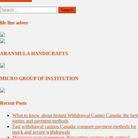
Search
for:
life line adoor
ARANMULA HANDICRAFTS
MICRO GROUP OF INSTITUTION
Recent Posts
What to know about Instant Withdrawal Casino Canada: the best
games and payment methods
Fast withdrawal casinos Canada: compare payment methods for
quick and secure withdrawals
Maximize your experience: Best online casinos with optimal