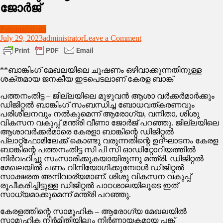
ജോര്‍ജ്
Pathanamthitta
on
July 29, 2023
administrator
Leave a Comment
ആശാ
വര്‍ക്കര്‍മാര്‍ക്ക്
ഡിജിറ്റല്‍
**ബാങ്കിംഗ് മേഖലയിലെ ചൂഷണം ഒഴിവാക്കുന്നതിനുള്ള
ബാങ്കിംഗ്
ശക്തമായ ജനകീയ ഇടപെടലാണ് കേരള ബാങ്ക്
സംബന്ധിച്ച്
പരിശീലനം
പത്തനംതിട്ട – ജില്ലയിലെ മുഴുവന്‍ ആശാ വര്‍ക്കര്‍മാര്‍ക്കും
നല്‍കും:
ഡിജിറ്റല്‍ ബാങ്കിംഗ് സംബന്ധിച്ച ബോധവത്കരണവും
ആരോഗ്യമന്ത്രി
പരിശീലനവും നല്‍കുമെന്ന് ആരോഗ്യ, വനിതാ, ശിശു
വീണാ
വികസന വകുപ്പ് മന്ത്രി വീണാ ജോര്‍ജ് പറഞ്ഞു. ജില്ലയിലെ
ജോര്‍ജ്
ആശാവര്‍ക്കര്‍മാരെ കേരളാ ബാങ്കിന്റെ ഡിജിറ്റല്‍
പ്ലാറ്റ്‌ഫോമിലേക്ക് കൊണ്ടു വരുന്നതിന്റെ ഉദ്ഘാടനം കേരള
ബാങ്കിന്റെ പത്തനംതിട്ട സി പി സി ഓഡിറ്റോറിയത്തില്‍
നിര്‍വഹിച്ചു സംസാരിക്കുകയായിരുന്നു മന്ത്രി. ഡിജിറ്റല്‍
മേഖലയില്‍ പണം വിനിയോഗിക്കുമ്പോള്‍ ഡിജിറ്റല്‍
സാക്ഷരത അനിവാര്യമാണ്. ശിശു വികസന വകുപ്പ്
രൂപീകരിച്ചിട്ടുള്ള ഡിജിറ്റല്‍ പാഠശാലയിലൂടെ ഇത്
സാധ്യമാക്കുമെന്ന് മന്ത്രി പറഞ്ഞു.
കേരളത്തിന്റെ സാമൂഹിക – ആരോഗ്യ മേഖലയില്‍
സാമൂഹിക നിര്‍മിതിയിലും നിര്‍ണായകമായ പങ്ക്