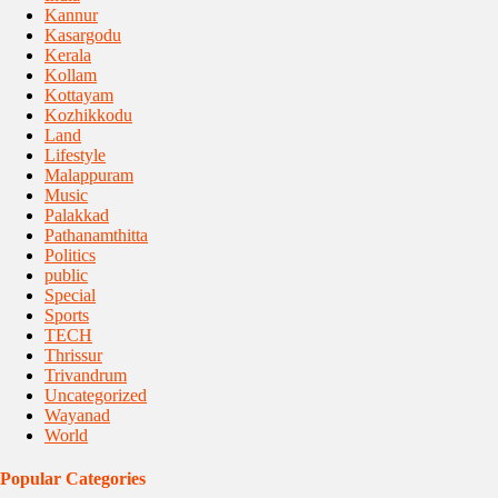
Kannur
Kasargodu
Kerala
Kollam
Kottayam
Kozhikkodu
Land
Lifestyle
Malappuram
Music
Palakkad
Pathanamthitta
Politics
public
Special
Sports
TECH
Thrissur
Trivandrum
Uncategorized
Wayanad
World
Popular Categories