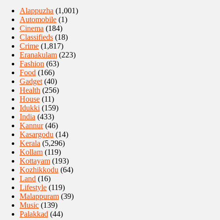
Alappuzha
(1,001)
Automobile
(1)
Cinema
(184)
Classifieds
(18)
Crime
(1,817)
Eranakulam
(223)
Fashion
(63)
Food
(166)
Gadget
(40)
Health
(256)
House
(11)
Idukki
(159)
India
(433)
Kannur
(46)
Kasargodu
(14)
Kerala
(5,296)
Kollam
(119)
Kottayam
(193)
Kozhikkodu
(64)
Land
(16)
Lifestyle
(119)
Malappuram
(39)
Music
(139)
Palakkad
(44)