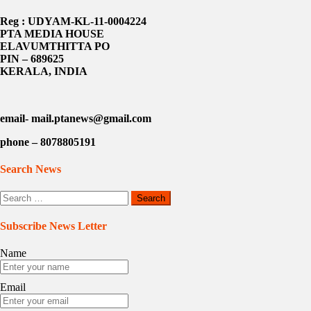
Reg : UDYAM-KL-11-0004224
PTA MEDIA HOUSE
ELAVUMTHITTA PO
PIN – 689625
KERALA, INDIA
email- mail.ptanews@gmail.com
phone – 8078805191
Search News
Search
for:
Subscribe News Letter
Name
Email