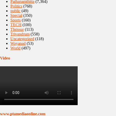
Pathanamthitta
(7,364)
Politics
(768)
public
(49)
Special
(350)
Sports
(160)
TECH
(100)
Thrissur
(113)
Trivandrum
(558)
Uncategorized
(118)
Wayanad
(53)
World
(497)
Video
www.ptamediaonline.com