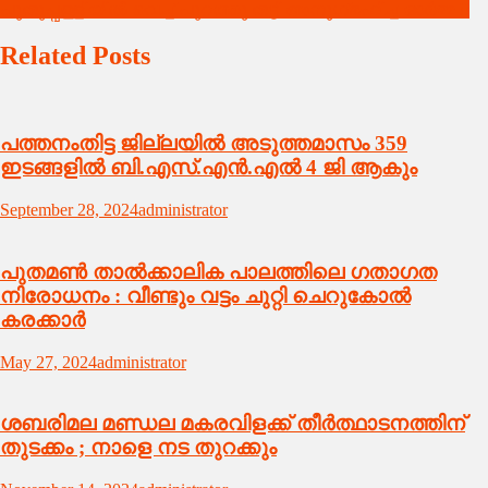
navigation
പുതുപ്പള്ളിയിൽ വെച്ച് പുറത്തു തട്ടി അനുഗ്രഹിച്ച ഓർമ്മ !!
Related Posts
പത്തനംതിട്ട ജില്ലയിൽ അടുത്തമാസം 359
ഇടങ്ങളിൽ ബി.എസ്.എൻ.എൽ 4 ജി ആകും
September 28, 2024
administrator
പുതമൺ താൽക്കാലിക പാലത്തിലെ ഗതാഗത
നിരോധനം : വീണ്ടും വട്ടം ചുറ്റി ചെറുകോൽ
കരക്കാർ
May 27, 2024
administrator
ശബരിമല മണ്ഡല മകരവിളക്ക് തീർത്ഥാടനത്തിന്
തുടക്കം ; നാളെ നട തുറക്കും