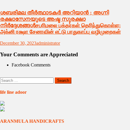
ശബരിമല തീർത്ഥാടകർ അറിയാൻ ; അഗ്നി
രക്ഷാസേനയുടെ അഷ്ട സുരക്ഷാ
നിർദ്ദേശങ്ങൾசபரிமலை பக்தர்கள் தெரிந்துகொள்ள;
அக்னி ரக்ஷா சேனாவின் எட்டு பாதுகாப்பு வழிமுறைகள்
December 30, 2023
administrator
Your Comments are Appreciated
Facebook Comments
Search
for:
life line adoor
ARANMULA HANDICRAFTS