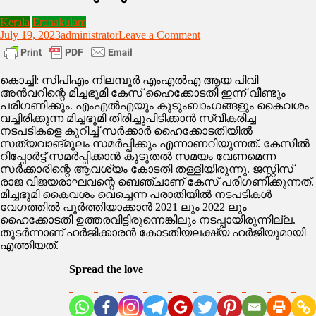
Kerala
Eranakulam
on
July 19, 2023
administrator
Leave a Comment
സിപിഎം
നിലമ്പൂർ
എംഎൽഎ
കൊച്ചി: സിപിഎം നിലമ്പൂർ എംഎൽഎ ആയ പിവി
യുടെ
അൻവറിന്റെ മിച്ചഭൂമി കേസ് ഹൈക്കോടതി ഇന്ന് വീണ്ടും
മിച്ചഭൂമിക്കേസ്‌
പരിഗണിക്കും. എംഎൽഎയും കുടുംബാംഗങ്ങളും കൈവശം
ഹൈക്കോടതി
വച്ചിരിക്കുന്ന മിച്ചഭൂമി തിരിച്ചുപിടിക്കാൻ സ്വീകരിച്ച
ഇന്നും
നടപടികളെ കുറിച്ച് സർക്കാർ ഹൈക്കോടതിയിൽ
പരിഗണിക്കുന്നു
സത്യവാങ്മൂലം സമർപ്പിക്കും എന്നാണറിയുന്നത്. കേസിൽ
റിപ്പോർട്ട് സമർപ്പിക്കാൻ കൂടുതൽ സമയം വേണമെന്ന
സർക്കാരിന്റെ ആവശ്യം കോടതി തള്ളിയിരുന്നു. ജസ്റ്റിസ്
രാജ വിജയരാഘവന്റെ ബെഞ്ചാണ് കേസ് പരിഗണിക്കുന്നത്.
മിച്ചഭൂമി കൈവശം വെച്ചെന്ന പരാതിയിൽ നടപടികൾ
വേഗത്തിൽ പൂർത്തിയാക്കാൻ 2021 ലും 2022 ലും
ഹൈക്കോടതി ഉത്തരവിട്ടിരുന്നെങ്കിലും നടപ്പായിരുന്നില്ല.
തുടർന്നാണ് ഹർജിക്കാരൻ കോടതിയലക്ഷ്യ ഹർജിയുമായി
എത്തിയത്.
Spread the love