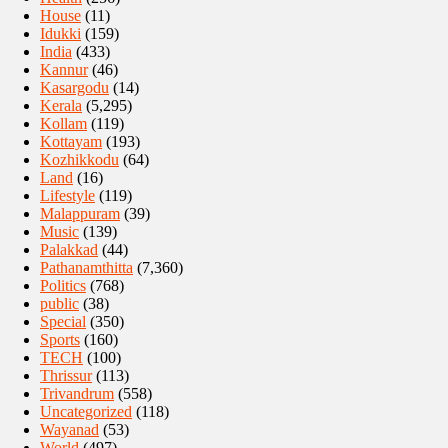
House
(11)
Idukki
(159)
India
(433)
Kannur
(46)
Kasargodu
(14)
Kerala
(5,295)
Kollam
(119)
Kottayam
(193)
Kozhikkodu
(64)
Land
(16)
Lifestyle
(119)
Malappuram
(39)
Music
(139)
Palakkad
(44)
Pathanamthitta
(7,360)
Politics
(768)
public
(38)
Special
(350)
Sports
(160)
TECH
(100)
Thrissur
(113)
Trivandrum
(558)
Uncategorized
(118)
Wayanad
(53)
World
(497)