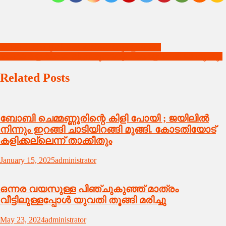
Post
ധോണിക്ക് വീട്ടിൽ ബൈക്ക് ഷോറൂം ഉണ്ടോ ?
ബംഗാൾ ഉൾക്കടലിൽ ന്യൂനമർദ്ദം ; കേരളത്തിൽ മഴ തുടരും
navigation
Related Posts
ബോബി ചെമ്മണ്ണൂരിന്റെ കിളി പോയി ; ജയിലിൽ
നിന്നും ഇറങ്ങി ചാടിയിറങ്ങി മുങ്ങി. കോടതിയോട്
കളിക്കല്ലെന്ന് താക്കീതും
January 15, 2025
administrator
ഒന്നര വയസുള്ള പിഞ്ചുകുഞ്ഞ് മാത്രം
വീട്ടിലുള്ളപ്പോൾ യുവതി തൂങ്ങി മരിച്ചു
May 23, 2024
administrator