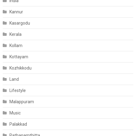
India
Kannur
Kasargodu
Kerala
Kollam
Kottayam
Kozhikkodu
Land
Lifestyle
Malappuram
Music
Palakkad
Pathanamthitta