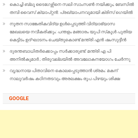
കൊച്ചി ബ്ലൂ ടൈഗേഴ്സിനെ സലി സാംസൺ നയിക്കും; ബേസിൽ
തമ്പി വൈസ് ക്യാപ്റ്റൻ: പ്രഖ്യാപനവുമായി ക്രിസ് ഗെയിൽ
നൂതന സാങ്കേതികവിദ്യ ഉള്‍പ്പെടുത്തി വിദ്യാഭ്യാസ
മേഖലയെ നവീകരിക്കും: പന്തളം മങ്ങാരം യുപി സ്‌കൂള്‍ പുതിയ
കെട്ടിടം ഉദ്ഘാടനം ചെയ്തുകൊണ്ട് മന്ത്രി എന്‍ ഷംസുദ്ദീന്‍
ദുരന്തബാധിതര്‍ക്കൊപ്പം സര്‍ക്കാരുണ്ട്: മന്ത്രി എ പി
അനില്‍കുമാര്‍ ; തിരുവല്ലയില്‍ അവലോകനയോഗം ചേര്‍ന്നു
വൃദ്ധനായ പിതാവിനെ കൊലപ്പെടുത്താൻ ശ്രമം: മകന്
നാലുവർഷം കഠിനതടവും അരലക്ഷം രൂപ പിഴയും ശിക്ഷ
GOOGLE