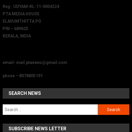
Reg : UDYAM-KL-11-0004224
PTA MEDIA HOUSE
ELAVUMTHITTA PO
PIN – 689625
KERALA, INDIA
email- mail.ptanews@gmail.com
phone – 8078805191
SEARCH NEWS
Search
for:
SUBSCRIBE NEWS LETTER