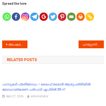
Spread the love
Post
അപകടക്കെണിയായി റോഡിലെ കുഴികൾ
പറയുന്നിടത്തെല്ലാം വന്ദേഭാരത്തിനു സ്റ്റോപ്പ് അനുവദിക്കാനാവില്ല ; സുപ്രീംകോടതി
navigation
RELATED POSTS
പാമ്പുകടി പ്രതിരോധം – ലൈഫ് ലൈൻ ആശുപത്രിയിൽ
ബോധവത്കരണ പരിപാടി ഏപ്രിൽ 30 ന്
April 27, 2026
administrator