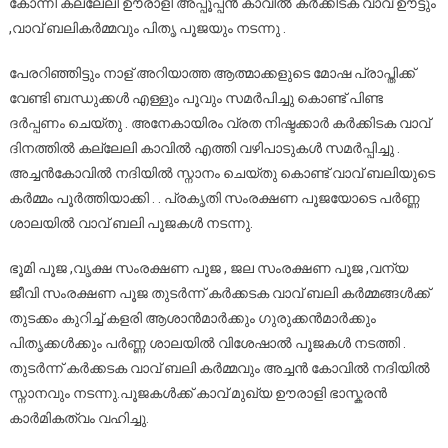
കോന്നി കല്ലേലി ഊരാളി അപ്പൂപ്പൻ കാവിൽ കർക്കിടക വാവ് ഊട്ടും
,വാവ് ബലികർമ്മവും പിതൃ പൂജയും നടന്നു .
പേരറിഞ്ഞിട്ടും നാള് അറിയാത്ത ആത്മാക്കളുടെ മോഷ പ്രാപ്തിക്ക്
വേണ്ടി ബന്ധുക്കൾ എള്ളും പൂവും സമർപിച്ചു കൊണ്ട് പിണ്ട
ദർപ്പണം ചെയ്തു . അനേകായിരം വ്രത നിഷ്ടക്കാർ കർക്കിടക വാവ്
ദിനത്തിൽ കല്ലേലി കാവിൽ എത്തി വഴിപാടുകൾ സമർപ്പിച്ചു .
അച്ചൻകോവിൽ നദിയിൽ സ്നാനം ചെയ്തു കൊണ്ട് വാവ് ബലിയുടെ
കർമ്മം പൂർത്തിയാക്കി . . പ്രകൃതി സംരക്ഷണ പൂജയോടെ പർണ്ണ
ശാലയിൽ വാവ് ബലി പൂജകൾ നടന്നു.
ഭൂമി പൂജ ,വൃക്ഷ സംരക്ഷണ പൂജ , ജല സംരക്ഷണ പൂജ ,വന്യ
ജീവി സംരക്ഷണ പൂജ തുടർന്ന് കർക്കടക വാവ് ബലി കർമ്മങ്ങൾക്ക്
തുടക്കം കുറിച്ച് കളരി ആശാൻമാർക്കും ഗുരുക്കൻമാർക്കും
പിതൃക്കൾക്കും പർണ്ണ ശാലയിൽ വിശേഷാൽ പൂജകൾ നടത്തി .
തുടർന്ന് കർക്കടക വാവ് ബലി കർമ്മവും അച്ചൻ കോവിൽ നദിയിൽ
സ്നാനവും നടന്നു.പൂജകൾക്ക് കാവ് മുഖ്യ ഊരാളി ഭാസ്കരൻ
കാർമികത്വം വഹിച്ചു.