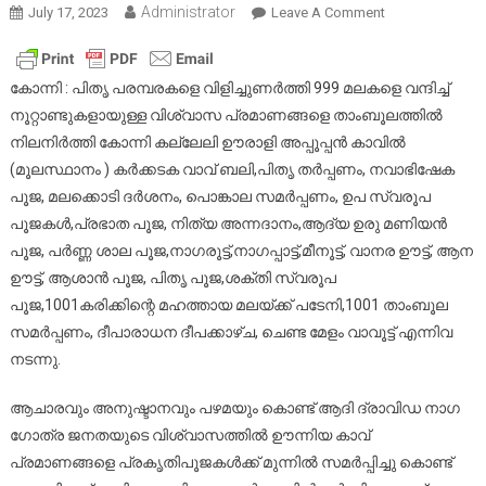
Administrator
On
July 17, 2023
Leave A Comment
കല്ലേലിക്കാവ
കർക്കടക
വാവ്
കോന്നി : പിതൃ പരമ്പരകളെ വിളിച്ചുണർത്തി 999 മലകളെ വന്ദിച്ച്
ബലി
നൂറ്റാണ്ടുകളായുള്ള വിശ്വാസ പ്രമാണങ്ങളെ താംബൂലത്തിൽ
തർപ്പണവും
നിലനിർത്തി കോന്നി കല്ലേലി ഊരാളി അപ്പൂപ്പൻ കാവിൽ
1001
(മൂലസ്ഥാനം ) കർക്കടക വാവ് ബലി,പിതൃ തർപ്പണം, നവാഭിഷേക
മുറുക്കാൻ
പൂജ, മലക്കൊടി ദർശനം, പൊങ്കാല സമർപ്പണം, ഉപ സ്വരൂപ
1001
പൂജകൾ,പ്രഭാത പൂജ, നിത്യ അന്നദാനം,ആദ്യ ഉരു മണിയൻ
കരിക്ക്
പൂജ, പർണ്ണ ശാല പൂജ,നാഗരൂട്ട്,നാഗപ്പാട്ട്,മീനൂട്ട്, വാനര ഊട്ട്, ആന
പടേനിയും
ഊട്ട്, ആശാൻ പൂജ, പിതൃ പൂജ,ശക്തി സ്വരൂപ
പൂജ,1001കരിക്കിന്റെ മഹത്തായ മലയ്ക്ക് പടേനി,1001 താംബൂല
സമർപ്പണം, ദീപാരാധന ദീപക്കാഴ്ച, ചെണ്ട മേളം വാവൂട്ട് എന്നിവ
നടന്നു.
ആചാരവും അനുഷ്ടാനവും പഴമയും കൊണ്ട് ആദി ദ്രാവിഡ നാഗ
ഗോത്ര ജനതയുടെ വിശ്വാസത്തിൽ ഊന്നിയ കാവ്
പ്രമാണങ്ങളെ പ്രകൃതിപൂജകൾക്ക് മുന്നിൽ സമർപ്പിച്ചു കൊണ്ട്