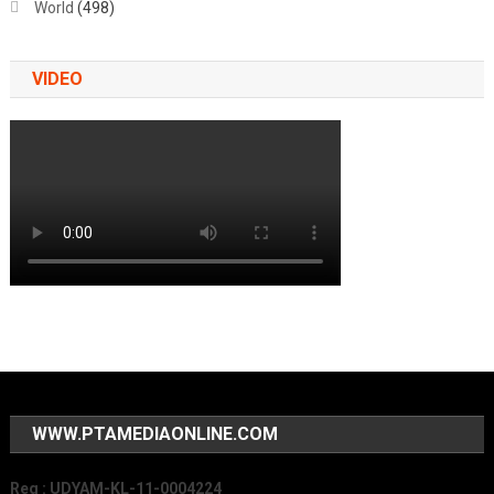
World
(498)
VIDEO
WWW.PTAMEDIAONLINE.COM
Reg : UDYAM-KL-11-0004224