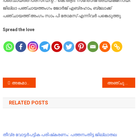
പഞ്ചായത്ത് പ്രസിഡന്റ്് കെ.ആര്‍. സന്തോഷ് അധ്യക്ഷനായി.
ജില്ലാ പഞ്ചായത്തംഗം ജോര്‍ജ് എബ്രഹാം, ബ്ലോക്ക്
പഞ്ചായത്ത് അംഗം സാം പി തോമസ് എന്നിവര്‍ പങ്കെടുത്തു.
Spread the love
Post
അങ്കമാലി ദേശീയപാതയിൽ അപകടങ്ങൾ ഒഴിയുന്നില്ല
അഞ്ചു വയസ്സുകാരിയെ പീഡിപ്പിച്ച കേസിൽ പ്രതിക്ക് 45 വർഷം കഠിന തടവും രണ്ടര ലക്ഷം രൂപ പിഴയും
navigation
RELATED POSTS
തീവ്ര വോട്ടർപട്ടിക പരിഷ്‌കരണം: പത്തനംതിട്ട ജില്ലാതല