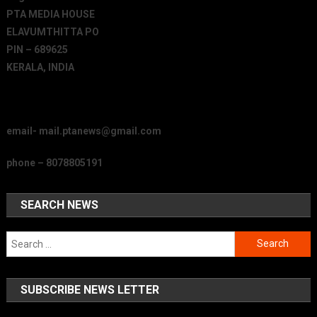
PTA MEDIA HOUSE
ELAVUMTHITTA PO
PIN – 689625
KERALA, INDIA
email- mail.ptanews@gmail.com
phone – 8078805191
SEARCH NEWS
Search
for:
SUBSCRIBE NEWS LETTER