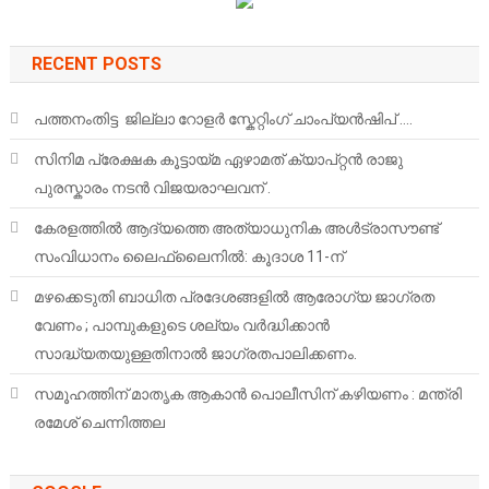
RECENT POSTS
പത്തനംതിട്ട ജില്ലാ റോളർ സ്കേറ്റിംഗ് ചാംപ്യൻഷിപ് ….
സിനിമ പ്രേക്ഷക കൂട്ടായ്മ ഏഴാമത് ക്യാപ്റ്റൻ രാജു
പുരസ്കാരം നടൻ വിജയരാഘവന് .
കേരളത്തിൽ ആദ്യത്തെ അത്യാധുനിക അൾട്രാസൗണ്ട്
സംവിധാനം ലൈഫ്‌ലൈനിൽ: കൂദാശ 11-ന്
മഴക്കെടുതി ബാധിത പ്രദേശങ്ങളിൽ ആരോഗ്യ ജാഗ്രത
വേണം ; പാമ്പുകളുടെ ശല്യം വർദ്ധിക്കാൻ
സാദ്ധ്യതയുള്ളതിനാൽ ജാഗ്രതപാലിക്കണം.
സമൂഹത്തിന് മാതൃക ആകാൻ പൊലീസിന് കഴിയണം : മന്ത്രി
രമേശ് ചെന്നിത്തല