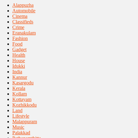
Alappuzha
Automobile
Cinema
Classifieds
Crime
Eranakulam
Fashion
Food
Gadget
Health
House
Idukki
India
Kannur
Kasargodu
Kerala
Kollam
Kottayam
Kozhikkodu
Land
Lifestyle
Malappuram
Music
Palakkad