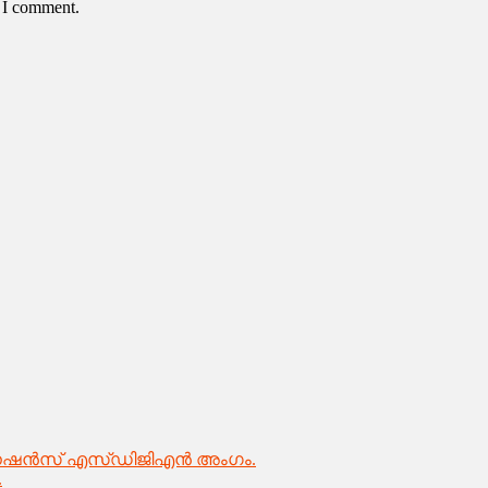
e I comment.
േഷൻസ് എസ്ഡിജിഎൻ അംഗം.
.