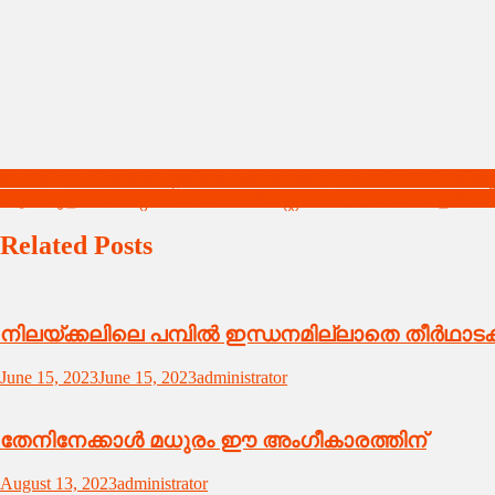
Post
ലഹരി മാഫിയയ്ക്ക് എതിരെ കര്‍ശനമായ നടപടി സ്വീകരിക്കും: ഡ
ആറന്മുള ഹെറിറ്റേജ് ഹാന്‍ഡിക്രാഫ്റ്റ് കമ്പനി ഓഫീസ് ഉദ്ഘ
navigation
Related Posts
നിലയ്ക്കലിലെ പമ്പില്‍ ഇന്ധനമില്ലാതെ തീര്‍ഥാട
June 15, 2023
June 15, 2023
administrator
തേനിനേക്കാൾ മധുരം ഈ അംഗീകാരത്തിന്
August 13, 2023
administrator