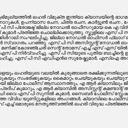
രണം
െ ആഭിമുഖ്യത്തിൽ ലഹരി വിമുക്ത ഇന്ത്യാ ക്യാമ്പയിന്റെ 
ുകൾ, ഉപന്യാസ രചന, ചിത്ര രചന, കാർട്ടൂൺ രചന , പോസ്റ്
 പി സി പ്രോജക്ട് ജില്ല നോഡൽ ഓഫീസറുമായ കെ എ വിദ്
 കുമാർ പ്രതിജ്ഞ ചൊല്ലിക്കൊടുത്തു. സ്കൂളിലെ എസ് പി 
ിൾറാലി സംഘടിപ്പിച്ചു. ജില്ലാ നോഡൽ ഓഫിസർ ഫ്ലാഗ് ഓഫ്
ുമാർ സ്വാഗതം പറഞ്ഞു. എസ് പി സി അസിസ്റ്റന്റ് നോഡൽ 
00 മണിക്ക് കോഴഞ്ചേരി സെന്റ് തോമസ് എച്ച് എസ് എസ് യി
എസ് പി നിർവ്വഹിച്ചു. എസ് പി സിയുടെ പുതിയ ബാച്ചിന്റെ
ത വഹിച്ചു. എസ് പി സി എഡിഎൻഒ സുരേഷ്കുമാർ, എസ്ഐ അ
്കളെയും ലഹരിയുടെ വലയിൽ കുരുങ്ങാതെ രക്ഷിക്കുന്നതിലൂട
ുകയും സംഭരിക്കുകയും കൈമാറ്റം ചെയ്യുകയും ചെയ്യുന്
ായി ജില്ലാ പോലീസ് ആസ്ഥാനത്തും, എ ആർ ക്യാമ്പിലും ജി
 കുമാറും, എ ആർ ക്യാമ്പിൽ അസിസ്റ്റന്റ് കമണ്ടാന്റ് 
് ഡി വൈ എസ് പി സുനിൽ കുമാർ, സൈബർ പോലീസ് സ്റ്റേ
 വിവിധ യൂണിറ്റുകളിലെ അംഗങ്ങൾ, ക്യാമ്പിലെ പോലീസ് ഉ
് എച്ച് ഒമാരുടെ നേതൃത്ത്വത്തിൽ ലഹരി വിരുദ്ധ പ്രതിജ്ഞ