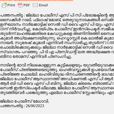
ജില്ലാ
പോലീസ്
ലഹരിവിരുദ്ധദിനാച
പത്തനംതിട്ട : ജില്ലാ പോലീസ് എസ് പി സി പ്രോജക്ടിന്റ
നടത്തി
സൈക്കിൾ റാലി, ഫ്ലാഷ് മോബ്, തെരുവുനാടകങ്ങൾ സെമിനാറ
ഉദ്ഘാടനം നാർക്കോട്ടിക് സെൽ ഡി വൈ എസ് പി യും എസ്
10ന് നിർവഹിച്ചു. കോയിപ്രം പോലീസ് ഇൻസ്പെക്ടർ സജീഷ്
തുടർന്ന് ലഹരിക്കെതിരെ കേഡറ്റുകളെ അണിനിരത്തി സൈക്ക
കുമാർ അധ്യക്ഷനായിരുന്നു. ഹെഡ്മാസ്റ്റർ കെ ലാൽജി ക
നായർ, സുരേഷ് കുമാർ എന്നിവർ സംസാരിച്ചു.തുടർന്ന് 11:
ചൊല്ലിക്കൊടുക്കലും ജില്ലാ നാർക്കോട്ടിക് സെൽ ഡി വൈ 
സ്വാഗതം പറഞ്ഞു. പി ടി എ പ്രസിഡന്റ് ലത അദ്ധ്യക്ഷ
ബീനാ തോമസ് എന്നിവർ പ്രസംഗിച്ചു.
നാടിന്റെ ഭാവി നിലകൊള്ളുന്ന കുട്ടികളെയും യുവതീയുവാക
പോലീസ് പ്രതിജ്ഞയെടുത്തു. ലഹരിവസ്തുക്കൾ ഉപയോഗിക്ക
പ്രതിജ്ഞ ചൊല്ലി. ലഹരിവിരുദ്ധ ദിനാചരണത്തിന്റെ ഭാഗമ
ജില്ലാ പോലീസ് ആസ്ഥാനത്ത് അഡിഷണൽ എസ് പി ആർ പ്രദീപ്
ആർ ബി ഡി വൈ എസ് പി ബിനു, ജില്ലാ ക്രൈം ബ്രാഞ്ച
സെൽ ഇൻസ്‌പെക്ടർ ലീലാമ്മ, ജില്ലാ പോലീസ് ആസ്ഥാനത്തെ
തുടങ്ങിയവർ പങ്കെടുത്തു.എല്ലാ പോലീസ് സ്റ്റേഷനിലും എസ
ജില്ലാ പോലീസ് മേധാവി,
പത്തനംതിട്ട : 26/06/2023