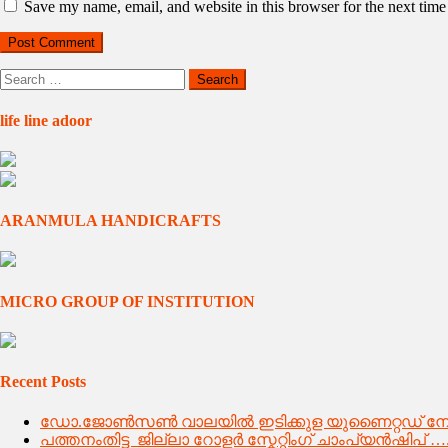
Save my name, email, and website in this browser for the next tim
Search
for:
life line adoor
ARANMULA HANDICRAFTS
MICRO GROUP OF INSTITUTION
Recent Posts
ഡോ.ജോൺസൺ വാലയിൽ ഇടിക്കുള യുണൈറ്റഡ് ന
പത്തനംതിട്ട ജില്ലാ റോളർ സ്കേറ്റിംഗ് ചാംപ്യൻഷിപ് …