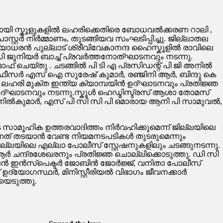
ഭാഗമായി സ്കൂളുകളിൽ ലഹരിക്കെതിരെ ബോധവൽക്കരണ റാലി ,
റർ നിർമ്മാണം, തുടങ്ങിയവ സംഘടിപ്പിച്ചു. ജില്ലാതല
യാധരൻ പുല്ലാട് ശ്രീവിവേകാനന്ദ ഹൈസ്കൂളിൽ രാവിലെ
സി ജൂനിയർ ബാച്ച് പ്രവർത്തനോത്ഘാടനവും നടന്നു.
 ചെയ്തു . ചടങ്ങിൽ പി ടി എ പ്രസിഡന്റ്‌ പി ജി അനിൽ
ഓഫീസർ എസ് ഐ സുരേഷ് കുമാർ, രഞ്ജിനി ആർ, ബിന്ദു കെ
ൽ ലഹരി മുക്ത ഇന്ത്യ ക്യാമ്പയിൻ ഉദ്ഘാടനവും പ്രതിജ്ഞ
 ഉദ്ഘാടനവും നടന്നു.സ്കൂൾ ഹെഡ്മിസ്ട്രസ് ആശാ തോമസ്
നിൽകുമാർ, എസ് പി സി സി പി ഒമാരായ ആനി പി സാമുവൽ,
െ സാമൂഹിക ഉത്തരവാദിത്തം നിർവഹിക്കുമെന്ന് ജില്ലയിലെ
നത് തടയാൻ വേണ്ട നിയമനടപടികൾ തുടരുമെന്നും
ല്ലയിലെ എല്ലാ പോലീസ് സ്റ്റേഷനുകളിലും ചടങ്ങുനടന്നു.
ആർ ചന്ദ്രശേഖരനും പ്രതിജ്ഞ ചൊല്ലിക്കൊടുത്തു. ഡി സി
ഷൻ ഇൻസ്‌പെക്ടർ ജോബിൻ ജോർജ്ജ്, വനിതാ പോലീസ്
ദ്യോഗസ്ഥർ, മിനിസ്റ്റീരിയൽ വിഭാഗം ജീവനക്കാർ
യെടുത്തു.