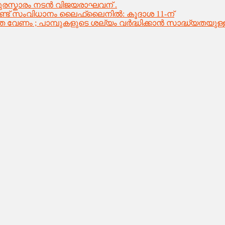
 പുരസ്കാരം നടൻ വിജയരാഘവന് .
ട് സംവിധാനം ലൈഫ്‌ലൈനിൽ: കൂദാശ 11-ന്
 വേണം ; പാമ്പുകളുടെ ശല്യം വർദ്ധിക്കാൻ സാദ്ധ്യതയുള