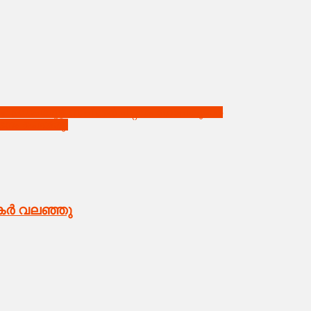
െപ്യൂട്ടി സ്പീക്കര്‍ ചിറ്റയം ഗോപകുമാര്‍
ാടനം ചെയ്തു.
കര്‍ വലഞ്ഞു