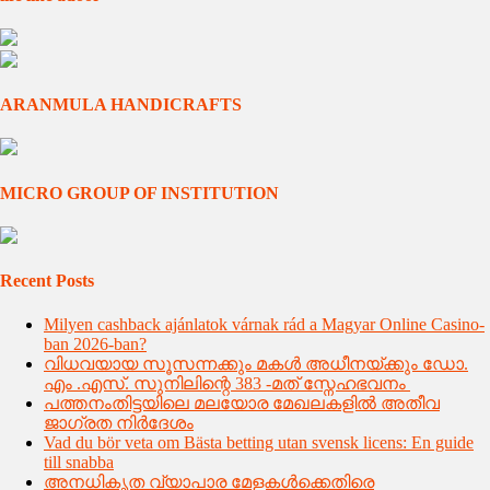
ARANMULA HANDICRAFTS
MICRO GROUP OF INSTITUTION
Recent Posts
Milyen cashback ajánlatok várnak rád a Magyar Online Casino-
ban 2026-ban?
വിധവയായ സൂസന്നക്കും മകൾ അധീനയ്ക്കും ഡോ.
എം .എസ്. സുനിലിന്റെ 383 -മത് സ്നേഹഭവനം
പത്തനംതിട്ടയിലെ മലയോര മേഖലകളില്‍ അതീവ
ജാഗ്രത നിര്‍ദേശം
Vad du bör veta om Bästa betting utan svensk licens: En guide
till snabba
അനധികൃത വ്യാപാര മേളകൾക്കെതിരെ