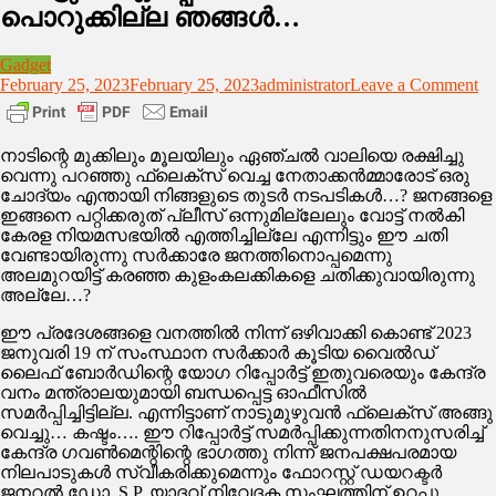
പൊറുക്കില്ല ഞങ്ങൾ…
Gadget
on
February 25, 2023
February 25, 2023
administrator
Leave a Comment
വീ
ച
ക
നാടിന്റെ മുക്കിലും മൂലയിലും ഏഞ്ചൽ വാലിയെ രക്ഷിച്ചു
ഒപ
വെന്നു പറഞ്ഞു ഫ്ലെക്സ് വെച്ച നേതാക്കൻമ്മാരോട് ഒരു
പ
ചോദ്യം എന്തായി നിങ്ങളുടെ തുടർ നടപടികൾ…? ജനങ്ങളെ
നടന
ഇങ്ങനെ പറ്റിക്കരുത് പ്ലീസ് ഒന്നുമില്ലേലും വോട്ട് നൽകി
അ
കേരള നിയമസഭയിൽ എത്തിച്ചില്ലേ എന്നിട്ടും ഈ ചതി
മ
വേണ്ടായിരുന്നു സർക്കാരേ ജനത്തിനൊപ്പമെന്നു
ചവ
അലമുറയിട്ട് കരഞ്ഞ കുളംകലക്കികളെ ചതിക്കുവായിരുന്നു
ഏ
അല്ലേ…?
പ
പ
ഈ പ്രദേശങ്ങളെ വനത്തിൽ നിന്ന് ഒഴിവാക്കി കൊണ്ട് 2023
ഞ
ജനുവരി 19 ന് സംസ്ഥാന സർക്കാർ കൂടിയ വൈൽഡ്
ലൈഫ് ബോർഡിന്റെ യോഗ റിപ്പോർട്ട് ഇതുവരെയും കേന്ദ്ര
വനം മന്ത്രാലയുമായി ബന്ധപ്പെട്ട ഓഫീസിൽ
സമർപ്പിച്ചിട്ടില്ല. എന്നിട്ടാണ് നാടുമുഴുവൻ ഫ്ലെക്സ് അങ്ങു
വെച്ചു… കഷ്ടം…. ഈ റിപ്പോർട്ട് സമർപ്പിക്കുന്നതിനനുസരിച്ച്
കേന്ദ്ര ഗവൺമെന്റിന്റെ ഭാഗത്തു നിന്ന് ജനപക്ഷപരമായ
നിലപാടുകൾ സ്വീകരിക്കുമെന്നും ഫോറസ്റ്റ് ഡയറക്ടർ
ജനറൽ ഡോ. S.P. യാദവ് നിവേദക സംഘത്തിന് ഉറപ്പു