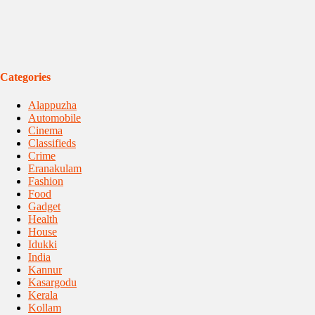
Categories
Alappuzha
Automobile
Cinema
Classifieds
Crime
Eranakulam
Fashion
Food
Gadget
Health
House
Idukki
India
Kannur
Kasargodu
Kerala
Kollam