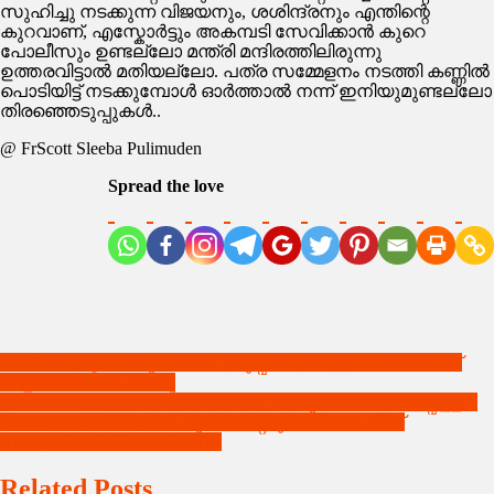
സുഹിച്ചു നടക്കുന്ന വിജയനും, ശശിന്ദ്രനും എന്തിന്റെ
കുറവാണ്, എസ്കോർട്ടും അകമ്പടി സേവിക്കാൻ കുറെ
പോലീസും ഉണ്ടല്ലോ മന്ത്രി മന്ദിരത്തിലിരുന്നു
ഉത്തരവിട്ടാൽ മതിയല്ലോ. പത്ര സമ്മേളനം നടത്തി കണ്ണിൽ
പൊടിയിട്ട് നടക്കുമ്പോൾ ഓർത്താൽ നന്ന് ഇനിയുമുണ്ടല്ലോ
തിരഞ്ഞെടുപ്പുകൾ..
@ FrScott Sleeba Pulimuden
Spread the love
Post
പത്തനംതിട്ട – തിരുനെല്ലി സൂപ്പർ ഡീലക്സ് സർവ്വീസ്
ഫ്‌ളാഗ് ഓഫ് ചെയ്തു
navigation
ജില്ലാ വികസന സമിതി യോഗം ; തിരുവല്ല – മല്ലപ്പള്ളി –
ചേലാക്കൊമ്പ് റോഡ് : ഭൂമിയേറ്റെടുക്കൽ നടപടിക്ക്
സമയക്രമം നിശ്ചയിക്കണം
Related Posts