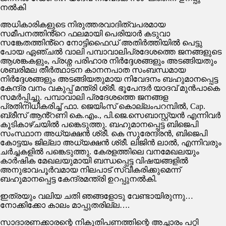
നൽകി
അധികാരികളുടെ നിരുത്തരവാദിത്വപരമായ
സമീപനത്തിൻ്റെ ഫലമായി പെരിയാർ കടുവാ
സങ്കേതത്തിൻ്റെ നോട്ടിഫൈഡ് അതിർത്തിയിൽ പെട്ടു
പോയ ഏഞ്ചൽ വാലി പമ്പാവാലിപ്രദേശത്തെ ജനങ്ങളുടെ
ആശങ്കകളും, പ്രശ്ന പരിഹാര നിർദ്ദേശങ്ങളും അടങ്ങിയതും
ശബരിമല തീർത്ഥാടന കാനനപാത സംബന്ധമായ
നിർദ്ദേശങ്ങളും അടങ്ങിയതുമായ നിവേദനം ബഹുമാനപ്പെട്ട
കേന്ദ്ര വനം വകുപ്പ് മന്ത്രി ശ്രീ. ഭൂപേന്ദർ യാദവ് മുൻപാകെ
സമർപ്പിച്ചു. പമ്പാവാലി പ്രദേശത്തെ ജനങ്ങള
പ്രതിനിധീകരിച്ച് ഫാ. ജെയിംസ് കൊല്ലംപറമ്പിൽ, Cap.
ബ്രീസ് ആൻ്റണി കെ.എം., പി.ജെ.സെബാസ്റ്റ്യൻ എന്നിവർ
കൂടികാഴ്ചയിൽ പങ്കെടുത്തു. ബഹുമാനപ്പെട്ട ബിജെപി
സംസ്ഥാന അധ്യക്ഷൻ ശ്രീ. കെ സുരേന്ദ്രൻ, ബിജെപി
കോട്ടയം ജില്ലാ അധ്യക്ഷൻ ശ്രീ. ലിജിൻ ലാൽ, എന്നിവരും
ചർച്ചകളിൽ പങ്കെടുത്തു. കേരളത്തിലെ വനമേഖലയും
കാർഷിക മേഖലയുമായി ബന്ധപ്പെട്ട വിഷയങ്ങളിൽ
അനുഭാവപൂർവമായ നിലപാട് സ്വീകരിക്കുമെന്ന്
ബഹുമാനപ്പെട്ട കേന്ദ്രമന്ത്രി ഉറപ്പുനൽകി.
ഇത്രയും വലിയ ചതി ഞങ്ങളോടു വേണ്ടായിരുന്നു…
നോക്കിക്കോ കാലം മാപ്പുതരില്ല….
സാദാരണക്കാരന്റെ നികുതിപണത്തിന്റെ അച്ചാരം പറ്റി