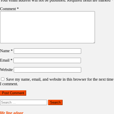
Your email address will not be published.
Required fields are marked
*
Comment
*
Name
*
Email
*
Website
Save my name, email, and website in this browser for the next time
I comment.
Search
for:
life line adoor