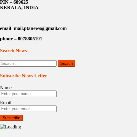
PIN – 689625
KERALA, INDIA
email- mail.ptanews@gmail.com
phone – 8078805191
Search News
Search
for:
Subscribe News Letter
Name
Email