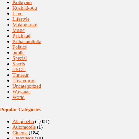
Kottayam
Kozhikkodu
Land
Lifestyle
Malappuram
Music
Palakkad
Pathanamthitta
Politics
public
Special
Sports
TECH
Thrissur
Trivandrum
Uncategorized
Wayanad
World
Popular Categories
Alappuzha
(1,001)
Automobile
(1)
Cinema
(184)
Classifieds
(18)