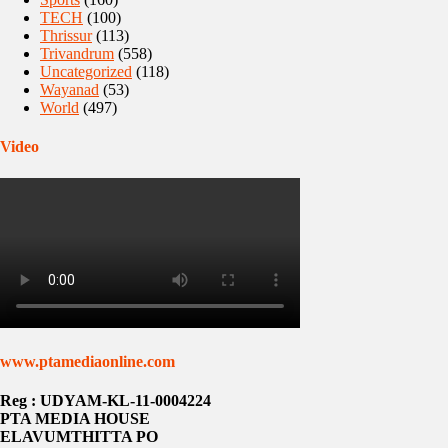
TECH
(100)
Thrissur
(113)
Trivandrum
(558)
Uncategorized
(118)
Wayanad
(53)
World
(497)
Video
www.ptamediaonline.com
Reg : UDYAM-KL-11-0004224
PTA MEDIA HOUSE
ELAVUMTHITTA PO