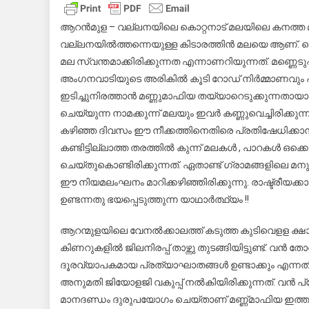
ആറൻമുള – വല്ലനയിലെ കൊറ്റനാട് മലയിലെ കനത്ത മണ്ണെട
വല്ലനയിൽത്തന്നെയുള്ള കിടാരത്തിൻ മലയെ ആണ്. ചെങ്
മല സ്വന്തമാക്കിരിക്കുന്നത എന്നാണറിയുന്നത്. മണ്ണെ
അംഗനവാടിയുടെ അരികിൽ കൂടി റോഡ് നിർമ്മാണവും പ
ഇടിച്ചുനിരത്താൻ മണ്ണുമാഫിയ തയ്യാറെടുക്കുന്നതായ
ചെയ്യുന്ന നാമക്കുന്ന് മലയും ഇവർ കണ്ണുവെച്ചിരിക്കുന
കഴിഞ്ഞ ദിവസം ഈ നീക്കത്തിനെതിരെ പ്രതിഷേധിക്കാൻ
കണ്ടിട്ടില്ലാത്ത തരത്തിൽ കുന്ന് മലകൾ , പാറകൾ ഒക്കെ 
ചെയ്തുകൊണ്ടിരിക്കുന്നത്. ഏതാണ്ട് ഗ്രാമങ്ങളിലെ മ
ഈ നിയമലംഘനം മാറിക്കഴിഞ്ഞിരിക്കുന്നു. രാഷ്ട്രീ
ഉണ്ടന്നതു ഭയപ്പെടുത്തുന്ന യാഥാർത്ഥ്യം !!
ആറന്മുളയിലെ വേനൽക്കാലത്ത് കടുത്ത കുടിവെളള ക്ഷാ
കിണറുകളിൽ ജിലനിരപ്പ് താഴ്ന്നു തുടങ്ങിയിട്ടുണ്ട്. വൻ
ദൂരവ്യാപകമായ പ്രത്യാഘാതങ്ങൾ ഉണ്ടാക്കും എന്നത
അനുമതി ജിയോളജി വകുപ്പ് നൽകിയിരിക്കുന്നത്. വൻ പ
മാനദണ്ഡം ദുരുപയോഗം ചെയ്താണ് മണ്ണ്മാഫിയ ഇത്തരം അന