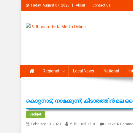
Skip
Friday, August 07, 2026
About
Contact Us
to
content
Pathanamthitta Media On
News Portal from pathanamthitta
Regional
Local News
National
In
കൊറ്റനാട്, നാമക്കുന്ന്, കിടാരത്തിൻ മല ഒ
Gadget
Administrator
February 19, 2023
Leave A Comme