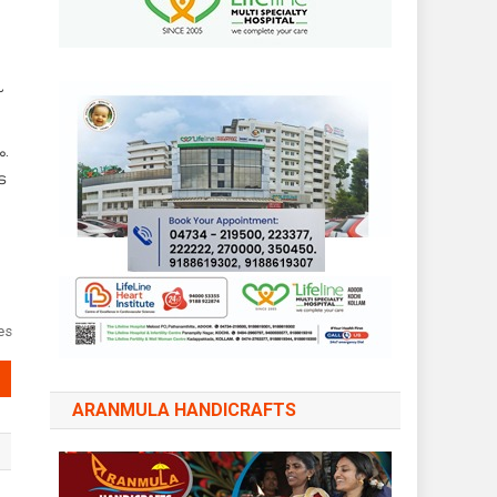
.
െ
es
ARANMULA HANDICRAFTS