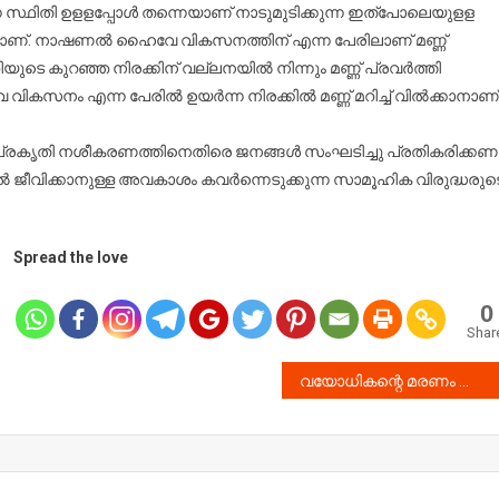
ന സ്ഥിതി ഉളളപ്പോൾ തന്നെയാണ് നാടുമുടിക്കുന്ന ഇത്പോലെയുളള
്ധേയമാണ്. നാഷണൽ ഹൈവേ വികസനത്തിന് എന്ന പേരിലാണ് മണ്ണ്
ടെ കുറഞ്ഞ നിരക്കിന് വല്ലനയിൽ നിന്നും മണ്ണ് പ്രവർത്തി
വികസനം എന്ന പേരിൽ ഉയർന്ന നിരക്കിൽ മണ്ണ് മറിച്ച് വിൽക്കാനാണ്
പ്രകൃതി നശീകരണത്തിനെതിരെ ജനങ്ങൾ സംഘടിച്ചു പ്രതികരിക്കണം
യിൽ ജീവിക്കാനുള്ള അവകാശം കവർന്നെടുക്കുന്ന സാമൂഹിക വിരുദ്ധരുട
Spread the love
0
Shar
വയോധികന്റെ മരണം കൊലപാതകം , പ്രതി അറസ്റ്റിൽ