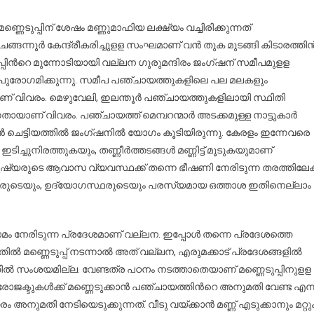
നാമക്കുന്ന്,
കിടാരത്തിൻ
ുപ്പിന് ശേഷം മണ്ണുമാഫിയ ലക്ഷ്യം വച്ചിരിക്കുന്നത്
മല
ങന്നൂർ കേന്ദ്രീകരിച്ചുളള സംഘമാണ് വൻ തുക മുടങ്ങി കിടാരത്തി
ഒക്കെ
ടുപ്പിൻറെ മുന്നോടിയായി വല്ലന ഗുരുമന്ദിരം ജംഗ്ഷന് സമീപമുളള
ഇടിച്ചു
ുരോഗമിക്കുന്നു. സമീപ പഞ്ചായത്തുകളിലെ പല മലകളും
നിരത്താൻ
ാണ് വിവരം. മെഴുവേലി, ഇലന്തൂർ പഞ്ചായത്തുകളിലായി സ്ഥിതി
തയ്യാറെടുത്ത്
്നതായാണ് വിവരം. പഞ്ചായത്ത് മെമ്പറന്മാർ അടക്കമുള്ള നാട്ടുകാർ
മണ്ണുമാഫിയ
 ചെട്ടിയത്തിൽ ജംഗ്‌ഷനിൽ യോഗം കൂടിയിരുന്നു. കേരളം ഇന്നേവരെ
!
ഇടിച്ചുനിരത്തുകയും, തണ്ണീർത്തടങ്ങൾ മണ്ണിട്ട് മൂടുകയുമാണ്
നുഷ്യരുടെ ആവാസ വ്യവസ്ഥക്ക് തന്നെ ഭീഷണി നേരിടുന്ന തരത്തിലേക്
യക്കാരുടെയും, ഉദ്യോഗസ്ഥരുടെയും പരസ്യമായ ഒത്താശ ഇതിനെല്ലാം
മം നേരിടുന്ന പ്രദേശമാണ് വല്ലന. ഇപ്പോൾ തന്നെ പ്രദേശത്തെ
 തോതിൽ മണ്ണെടുപ്പ് നടന്നാൽ അത് വല്ലന, എരുമക്കാട് പ്രദേശങ്ങളിൽ
ിൽ സംശയമില്ല. വേണ്ടത്ര പഠനം നടത്താതെയാണ് മണ്ണെടുപ്പിനുളള
്രോജക്ടുകൾക്ക് മണ്ണെടുക്കാൻ പഞ്ചായത്തിൻറെ അനുമതി വേണ്ട എന്
ുമതി നേടിയെടുക്കുന്നത്. വീടു വയ്ക്കാൻ മണ്ണ് എടുക്കാനും മറ്റു