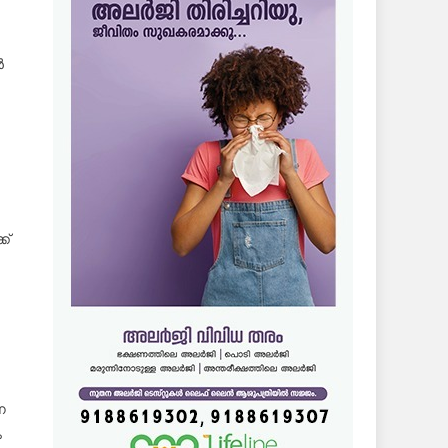
ൻ
ക്
ന
ം