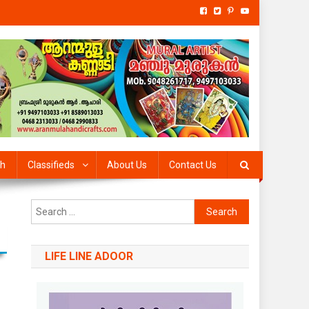
th
Classifieds
About Us
Contact Us
Search
for:
LIFE LINE ADOOR