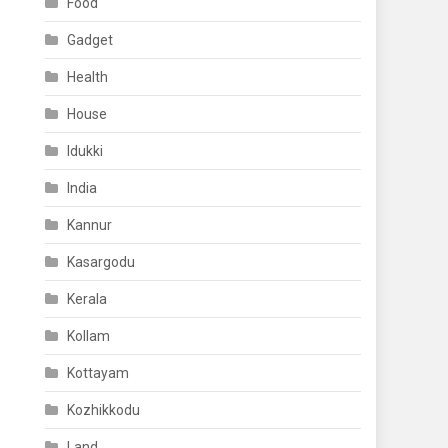
Food
Gadget
Health
House
Idukki
India
Kannur
Kasargodu
Kerala
Kollam
Kottayam
Kozhikkodu
Land