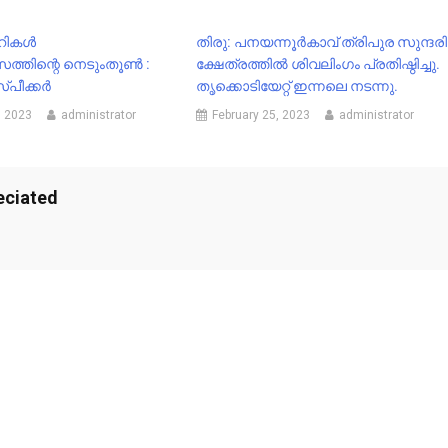
ികള്‍
തിരു: പനയന്നൂർകാവ് ത്രിപുര സുന്ദരി
ത്തിന്റെ നെടുംതൂണ്‍ :
ക്ഷേത്രത്തിൽ ശിവലിംഗം പ്രതിഷ്ഠിച്ചു.
്പീക്കര്‍
തൃക്കൊടിയേറ്റ് ഇന്നലെ നടന്നു.
, 2023
administrator
February 25, 2023
administrator
eciated