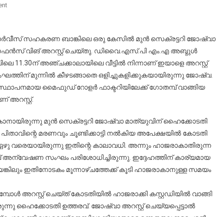
On
ent
കോടികൾ
വെട്ടിച്ച
മൈലപ്ര
്ര സർവീസ് സഹകരണ ബാങ്കിലെ ഒരു കേസിൽ മുൻ സെക്രട്ടറി ജോഷ്വാ
ബാങ്ക്
ഫൻസ് വിങ് അറസ്റ്റ് ചെയ്തു. ഡിവൈ.എസ്.പി എം.എ അബ്ദുൾ
മുൻ
 11.30ന് അഞ്ചക്കാലായിലെ വീട്ടിൽ നിന്നാണ് ഇയാളെ അറസ്റ്റ്
സെക്രട്ടറിയെ
ത്തിന് മുന്നിൽ കീഴടങ്ങാതെ ഒളിച്ചുകളിക്കുകയായിരുന്നു ജോഷ്വ.
അഞ്ചക്കാലായിലെ
ാപനമായ മൈഫുഡ് റോളർ ഫാക്ടറിയിലേക്ക് ഗോതമ്പ് വാങ്ങിയ
വീട്ടിൽ
 അറസ്റ്റ്.
നിന്ന്
ക്രൈംബ്രാഞ്ച്
ാനായിരുന്നു മുൻ സെക്രട്ടറി ജോഷ്വാ മാത്യുവിന് ഹൈക്കോടതി
പൊക്കി
ാവിന്റെ മരണവും ചൂണ്ടിക്കാട്ടി നൽകിയ അപേക്ഷയിൽ കോടതി
!!
ഏഴു വരെയായിരുന്നു ഇതിന്റെ കാലാവധി. അന്നും ഹാജരാകാതിരുന്ന
ന്വേഷണ സംഘം പരിശോധിച്ചിരുന്നു. ഇദ്ദേഹത്തിന് കാര്യമായ
്കിലും ഇതിനോടകം മൂന്നാഴ്ചത്തേക്ക് കൂടി ഹാജരാകാനുള്ള സമയം
ൾ അറസ്റ്റ് ചെയ്ത് കോടതിയിൽ ഹാജരാക്കി കസ്റ്റഡിയിൽ വാങ്ങി
്നു ഹൈക്കോടതി ഉത്തരവ്. ജോഷ്വാ അറസ്റ്റ് ചെയ്യപ്പെട്ടാൽ