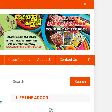
h
Classifieds
About Us
Contact Us
Search
for:
LIFE LINE ADOOR