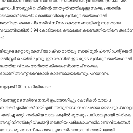
 അകത്ത് പോകേണ്ടി വരുമെന്ന് മനസിലാക്കിയതോടെ ഉന്നതതല ഇടപെടൽ
സ്.പി അബ്ദുൾ റഹിമിന്റെ നേതൃത്വത്തിലുള്ള സംഘം അന്തിമ
ോടെയാണ് ജോഷ്വാ മാത്യുവിന്റെ മുൻകൂർ ജാമ്യഹർജി
 ഉത്തരവിട്ടത്. മൈലപ്ര സർവീസ് സഹകരണ ബാങ്കിന്റെ സഹോദര
വാങ്ങിയതിൽ 3.94 കോടിയുടെ ക്രമക്കേട് കണ്ടെത്തിയതിനെ തുടർന്ന
്.
ുടെ മറ്റൊരു കേസ് ജോഷ്വാ മാത്യു, ബാങ്ക് മുൻ പ്രസിഡന്റ് ജെറി
 രജിസ്റ്റർ ചെയ്തിരുന്നു. ഈ കേസിൽ ഇവരുടെ മുൻകൂർ ജാമ്യഹർജി
ട്ടിലെത്തിയ വിവരം അറിഞ്ഞ് ക്രൈംബ്രാഞ്ച് സംഘം
െടലാണ് അറസ്റ്റ് വൈകാൻ കാരണമായതെന്നും പറയുന്നു.
നുള്ളത് 100 കോടിയിലേറെ
പ്പുനിലങ്ങളുടെ സർവേ നമ്പർ ഉപയോഗിച്ചും കോടികൾ വായ്പ
കർച്ചയിലേക്ക് നയിച്ചത്. അനുബന്ധ സ്ഥാപമായ മൈഫുഡ് റോള
ൾ അടിച്ചു മാറ്റി. നൽകിയ വായ്പകളിൽ മുതലും പലിശയുമായി തിരികെ
അഡ്മിനിസ്‌ട്രേറ്റീവ് കമ്മറ്റി നടത്തിയ പരിശോധനയിലാണ് വിവരങ്ങൾ
 കോടിയോളം രൂപയാണ് കഴിഞ്ഞ കുറേ വർഷങ്ങളായി വായ്പയായി