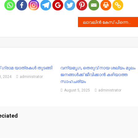
ലാവലിൻ കേസ് പിന്നെയും മാറ്റിവെച്ചു !! ഇനി എന്നെങ്കിലും ഇതിലൊരു തീർപ്പുണ്ടാകാൻ സാദ്ധ്യതയുണ്ടോ ?
ഗ് ഗ്രാമ യാത്രകൾ തുടങ്ങി
വന്യമൃഗ, തെരുവ് നായ ശല്യം മൂലം
ജനങ്ങൾക്ക് ജീവിക്കാൻ കഴിയാത്ത
, 2024
administrator
സാഹചര്യം
August 5, 2025
administrator
eciated