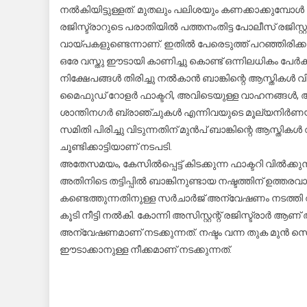
നൽകിയിട്ടുള്ളത്. മുതലും പലിശയും കണക്കാക്കുമ്പോൾ ത
രജിസ്ട്രാറുടെ പരാതിയിൽ പത്തനംതിട്ട പോലീസ് രജിസ
വായ്പകളുണ്ടെന്നാണ്. ഇതിൽ പേരെടുത്ത് പറഞ്ഞിരിക്കു
ഒരേ വസ്തു ഈടായി കാണിച്ചു കൊണ്ട് ഒന്നിലധികം പേർക്ക്
നിക്ഷേപങ്ങൾ തിരിച്ചു നൽകാൻ ബാങ്കിന്റെ ആസ്തികൾ വിൽക്ക
മൈഫുഡ് റോളർ ഫാക്ടറി, അവിടെയുള്ള വാഹനങ്ങൾ, അഴൂർ
ശാന്തിനഗർ ബ്രാഞ്ചുകൾ എന്നിവയുടെ മൂല്യനിർണയം നട
സമിതി പിരിച്ചു വിടുന്നതിന് മുൻപ് ബാങ്കിന്റെ ആസ
ചൂണ്ടിക്കാട്ടിയാണ് നടപടി.
അതേസമയം, കേസിൽപ്പെട്ട് കിടക്കുന്ന ഫാക്ടറി വിൽക്കു
അതിനിടെ തട്ടിപ്പിൽ ബാങ്കിനുണ്ടായ നഷ്ടത്തിന് 
കണ്ടെത്തുന്നതിനുള്ള സർചാർജ് അന്വേഷണം നടത്തി റിപ്
കൂടി നീട്ടി നൽകി. കോന്നി അസിസ്റ്റന്റ് രജിസ്ട്രാർ ആണ
അന്വേഷണമാണ് നടക്കുന്നത്. നഷ്ടം വന്ന തുക മുൻ സെക്
ഈടാക്കാനുള്ള നീക്കമാണ് നടക്കുന്നത്.