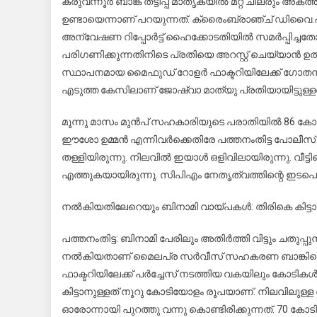
കരുവന്നൂർ ബാങ്ക് തട്ടിപ്പ് മാതൃകയിൽ മറ്റ് ചിലരും
ഉണ്ടായെന്നാണ് പറയുന്നത്. ക്രൈംബ്രാഞ്ച് ഡിവൈ.എ
അന്വേഷണ റിപ്പോർട്ട് ഹൈക്കോടതിയിൽ സമർപ്പിച്ചത
പരിഗണിക്കുന്നതിനിടെ പ്രതിയെ അറസ്റ്റ് ചെയ്യാൻ
സ്ഥാപനമായ മൈഫുഡ് റോളർ ഫാക്ടറിയിലേക്ക് ഗോതമ്പ് 
എടുത്ത കേസിലാണ് ജോഷ്വാ മാത്യു പ്രതിയായിട്ടുള്ളത
മൂന്നു മാസം മുൻപ് സഹകാരിയുടെ പരാതിയിൽ 86 കോടിയ
ഈശോ ഉമ്മൻ എന്നിവർക്കെതിരേ പത്തനംതിട്ട പോലീസ്
തള്ളിയിരുന്നു. നിലവിൽ ഇയാൾ ഒളിവിലായിരുന്നു. വീ
എത്തുകയായിരുന്നു. സിപിഎം നേതൃത്വത്തിന്റെ ഇടപ
നൽകിയതിലേറെയും ബിനാമി വായ്പകൾ: തിരികെ കിട്ടാ
പത്തനംതിട്ട: ബിനാമി പേരിലും അതിർത്തി വിട്ടും ചതു
നൽകിയതാണ് മൈലപ്ര സർവീസ് സഹകരണ ബാങ്കിനെ ത
ഫാക്ടറിയിലേക്ക് പർച്ചേസ് നടത്തിയ വകയിലും കോടിക
കിട്ടാനുള്ളത് നൂറു കോടിയോളം രൂപയാണ്. നിലവിലുള്ള 
ഓരോന്നായി പുറത്തു വന്നു കൊണ്ടിരിക്കുന്നത്. 70