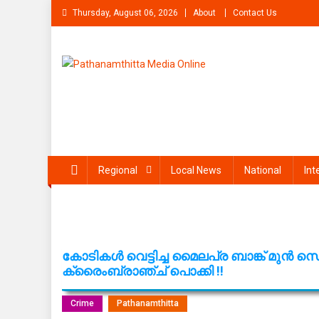
Skip
Thursday, August 06, 2026
About
Contact Us
to
content
Pathanamthitta Media On
News Portal from pathanamthitta
Regional
Local News
National
Int
കോടികൾ വെട്ടിച്ച മൈലപ്ര ബാങ്ക് മുൻ സെ
ക്രൈംബ്രാഞ്ച് പൊക്കി !!
Crime
Pathanamthitta