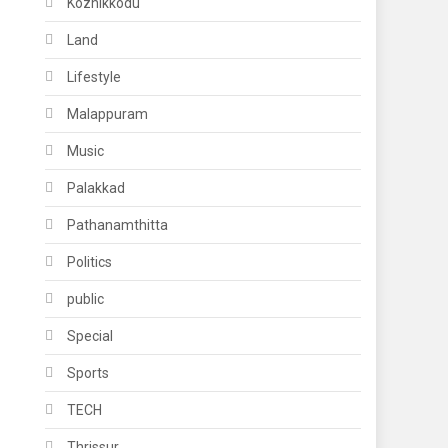
Kozhikkodu
Land
Lifestyle
Malappuram
Music
Palakkad
Pathanamthitta
Politics
public
Special
Sports
TECH
Thrissur