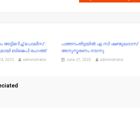
ട്ടിമറിച്ച് പൊലീസ് :
പത്തനംതിട്ടയിൽ എ.സി ഷണ്മുഖദാസ്
മായി ബിജെപി രംഗത്ത്
അനുസ്മരണം നടന്നു
24, 2023
administrator
June 27, 2025
administrator
eciated