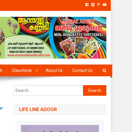
th
Classifieds
About Us
Contact Us
Search
for:
LIFE LINE ADOOR