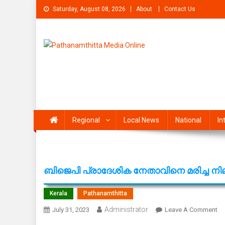
Skip
Saturday, August 08, 2026
About
Contact Us
to
content
Pathanamthitta Media On
News Portal from pathanamthitta
Regional
Local News
National
In
ബിജെപി പ്രാദേശിക നേതാവിനെ മരിച്ച നി
Kerala
Pathanamthitta
Administrator
On
July 31, 2023
Leave A Comment
ബ