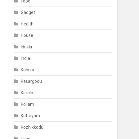
Food
Gadget
Health
House
Idukki
India
Kannur
Kasargodu
Kerala
Kollam
Kottayam
Kozhikkodu
Land