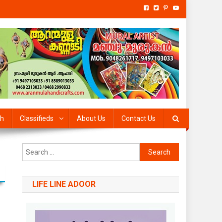
th
Classifieds
About Us
Contact Us
Search
for:
LIFE LINE ADOOR