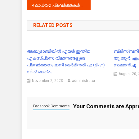
Post
മാധ്യമ പ്രവർത്തകർക്ക് നേരേയുള്ള കടന്ന് കയറ്റം അവസാനിപ്പിക്കണം .
navigation
RELATED POSTS
അബുദാബിയിൽ എയർ ഇന്ത്യ
ബ്രി​സ്‌​ബ​
എക്സ്പ്രസ് വിമാനങ്ങളുടെ
യു.ആർ.എഫ്
പ്രവർത്തനം ഇനി ടെർമിനൽ എ (ടിഎ)
സമ്മാനിച്ചു.
യിൽ മാത്രം
August 20,
November 2, 2023
administrator
Your Comments are Appr
Facebook Comments