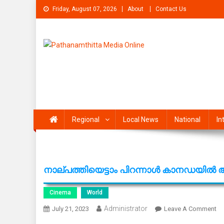
Skip
Friday, August 07, 2026
About
Contact Us
to
content
Pathanamthitta Media On
News Portal from pathanamthitta
Regional
Local News
National
In
നാല്പത്തിയെട്ടാം പിറന്നാൾ കാനഡയിൽ 
Cinema
World
Administrator
On
July 21, 2023
Leave A Comment
നാ