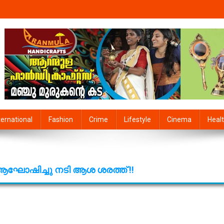
line
ternational
Fashion
Crime
Lifestyle
Cinema
Heal
ആഘോഷിച്ചു നടി ആശ ശരത്ത് !!
ല്പത്തിയെട്ടാം