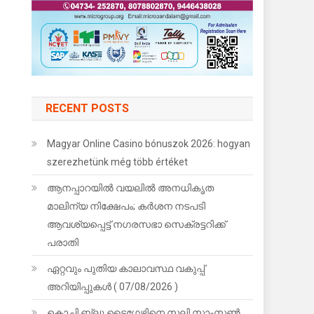
RECENT POSTS
Magyar Online Casino bónuszok 2026: hogyan
szerezhetünk még több értéket
ആനപ്പാറയിൽ വയലിൽ അനധികൃത
മാലിന്യ നിക്ഷേപം; കർശന നടപടി
ആവശ്യപ്പെട്ട് നഗരസഭാ സെക്രട്ടറിക്ക്
പരാതി
ഏറ്റവും പുതിയ കാലാവസ്ഥ വകുപ്പ്
അറിയിപ്പുകള്‍ ( 07/08/2026 )
കൊച്ചി ബ്ലൂ ടൈഗേഴ്സിനെ സലി സാംസൺ