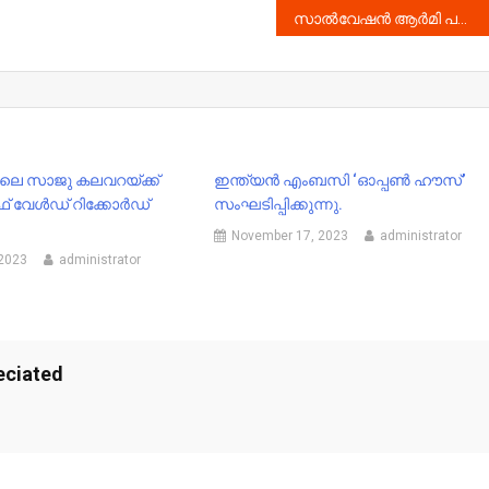
സാൽവേഷൻ ആർമി പള്ളിപ്പടി – പൊയ്യാലുമാലിൽപ്പടി റോഡ് ; മനുഷ്യാവകാശ കമ്മീഷൻ കേസ് രജിസ്റ്റർ ചെയ്തു.
നിലെ സാജു കലവറയ്ക്ക്
ഇന്ത്യൻ എംബസി ‘ഓപ്പൺ ഹൗസ്’
 വേൾഡ് റിക്കോർഡ്
സംഘടിപ്പിക്കുന്നു.
November 17, 2023
administrator
 2023
administrator
eciated