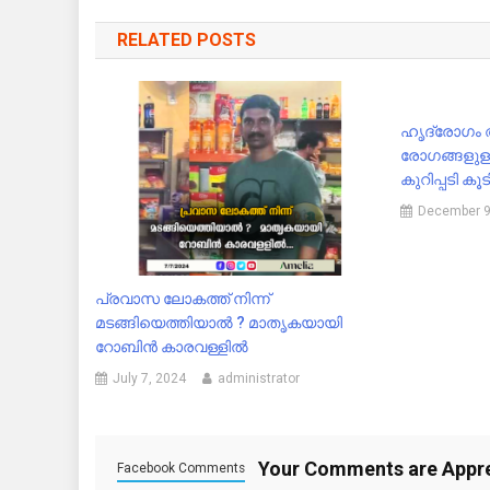
navigation
RELATED POSTS
ഹൃദ്രോഗം 
രോഗങ്ങളുള്ള
കുറിപ്പടി 
December 9
പ്രവാസ ലോകത്ത് നിന്ന്
മടങ്ങിയെത്തിയാൽ ? മാതൃകയായി
റോബിൻ കാരവള്ളിൽ
July 7, 2024
administrator
Your Comments are Appr
Facebook Comments