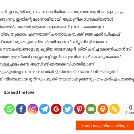
ഇനി
പുതിയ
ചു വച്ചിരിക്കുന്ന പമ്പാനദിയിലെ പെരുന്തേനരുവി വെള്ളച്ചാട്ടം
മുഖം
ൊരുങ്ങുന്നു. ഇതിന്റെ മുന്നോടിയായി ആധുനിക സൗകര്യങ്ങൾ
ം വ്യാഴാഴ്ച മുതൽ ആരംഭിക്കുകയാണ്. ഇവിടെയെത്തുന്ന
്ദര്യം നുകരാം എന്നതാണ് പ്രത്യേകത. കഴിഞ്ഞ എൽഡിഎഫ്
രണ്ട് കോടി രൂപയുടെ പ്രവർത്തികളാണ് ഡിറ്റിപിസി മുഖേന
 സൗകര്യങ്ങളോടു കൂടിയ താമസമുറി, ശീതീകരിച്ച കോൺഫറൻസ്
ൽ -ഇന്ത്യൻ റസ്റ്റോറന്റ് എല്ലാം ഇവിടെ ലഭ്യമാക്കുകയാണ്.
ള്ളച്ചാട്ടം കണ്ട് ആസ്വദിക്കത്തക്ക വിധത്തിലാണ്
 എംഎൽഎ സ്ഥലം സന്ദർശിച്ച് പ്രവർത്തനങ്ങൾ വിലയിരുത്തി.
ക്കി വിശാലമായ ടൂറിസം പദ്ധതി തയാറാക്കുമെന്നും എംഎൽഎ പറഞ്ഞു
Spread the love
0
Shar
രാജി വച്ചൊഴിഞ്ഞ തിരുവല്ല നഗരസഭാ ചെയർപേഴ്‌സൺ സെക്രട്ടറിക്ക് കൊടുത്തിരിക്കുന്നത് മുട്ടൻ പണി