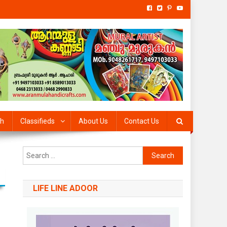
th
Classifieds
About Us
Contact Us
Search
for:
LIFE LINE ADOOR