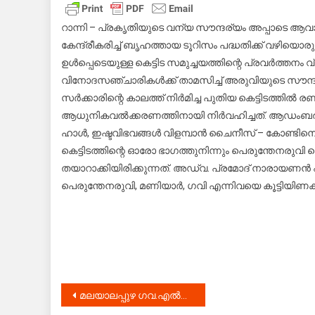
റാന്നി – പ്രകൃതിയുടെ വന്യ സൗന്ദര്യം അപ്പാടെ ആവാഹിച്
കേന്ദ്രീകരിച്ച് ബൃഹത്തായ ടൂറിസം പദ്ധതിക്ക് വഴിയ
ഉൾപ്പെടെയുള്ള കെട്ടിട സമുച്ചയത്തിന്റെ പ്രവർത്തന
വിനോദസഞ്ചാരികൾക്ക് താമസിച്ച് അരുവിയുടെ സൗന
സർക്കാരിന്റെ കാലത്ത് നിർമിച്ച പുതിയ കെട്ടിടത്തിൽ 
ആധുനികവൽക്കരണത്തിനായി നിർവഹിച്ചത്. ആഡംബര
ഹാൾ, ഇഷ്ടവിഭവങ്ങൾ വിളമ്പാൻ ചൈനീസ് – കോണ്ടിനെന്റ
കെട്ടിടത്തിന്റെ ഓരോ ഭാഗത്തുനിന്നും പെരുന്തേനരുവി വെ
തയാറാക്കിയിരിക്കുന്നത്. അഡ്വ. പ്രമോദ് നാരായണൻ
പെരുന്തേനരുവി, മണിയാർ, ഗവി എന്നിവയെ കൂട്ടിയിണ
Post
മലയാലപ്പുഴ ഗവ.എൽപി സ്‌കൂളിലെ പുതിയ കെട്ടിടത്തിന്റെ നിർമ്മാണ ഉദ്ഘാടനം