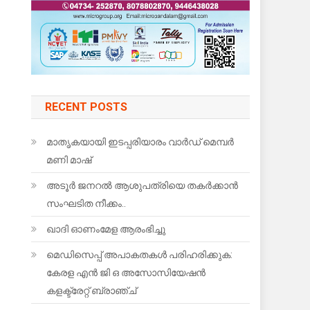
RECENT POSTS
മാതൃകയായി ഇടപ്പരിയാരം വാർഡ് മെമ്പർ
മണി മാഷ്
അടൂർ ജനറൽ ആശുപത്രിയെ തകർക്കാൻ
സംഘടിത നീക്കം..
ഖാദി ഓണംമേള ആരംഭിച്ചു
മെഡിസെപ്പ് അപാകതകൾ പരിഹരിക്കുക:
കേരള എൻ ജി ഒ അസോസിയേഷൻ
കളക്ട്രേറ്റ് ബ്രാഞ്ച്