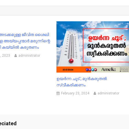
അടക്കമുള്ള ജീവിത ശൈലി
 അയ്യപ്പന്മാർ മരുന്നിന്റെ
കൂടി കയ്യിൽ കരുതണം
, 2023
administrator
ഉയർന്ന ചൂട് ; മുൻകരുതൽ
സ്വീകരിക്കണം
February 23, 2024
administrator
eciated