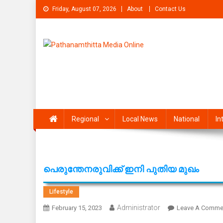
Skip
Friday, August 07, 2026
About
Contact Us
to
content
Pathanamthitta Media On
News Portal from pathanamthitta
Regional
Local News
National
In
പെരുന്തേനരുവിക്ക് ഇനി പുതിയ മുഖം
Lifestyle
Administrator
February 15, 2023
Leave A Comme