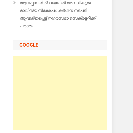
ആനപ്പാറയിൽ വയലിൽ അനധികൃത
മാലിന്യ നിക്ഷേപം; കർശന നടപടി
ആവശ്യപ്പെട്ട് നഗരസഭാ സെക്രട്ടറിക്ക്
പരാതി
GOOGLE