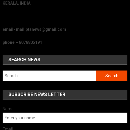
KERALA, INDIA
email- mail.ptanews@gmail.com
phone – 8078805191
SEARCH NEWS
Search
for:
SUBSCRIBE NEWS LETTER
Name
Email