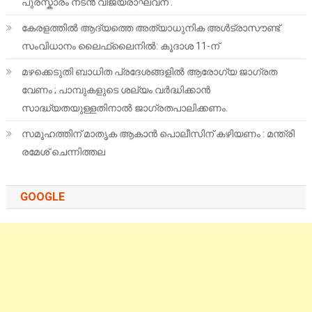
പുരസ്കാരം നടൻ വിജയരാഘവന് .
കേരളത്തിൽ ആദ്യത്തെ അത്യാധുനിക അൾട്രാസൗണ്ട്
സംവിധാനം ലൈഫ്‌ലൈനിൽ: കൂദാശ 11-ന്
മഴക്കെടുതി ബാധിത പ്രദേശങ്ങളിൽ ആരോഗ്യ ജാഗ്രത
വേണം ; പാമ്പുകളുടെ ശല്യം വർദ്ധിക്കാൻ
സാദ്ധ്യതയുള്ളതിനാൽ ജാഗ്രതപാലിക്കണം.
സമൂഹത്തിന് മാതൃക ആകാൻ പൊലീസിന് കഴിയണം : മന്ത്രി
രമേശ് ചെന്നിത്തല
GOOGLE