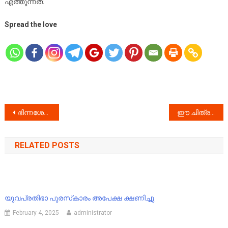
എത്തുന്നത്.
Spread the love
Post
ഭിന്നശേഷി വിദ്യാർത്ഥികളുടെ കലോത്സവം ‘സമ്മോഹനം 2023 ‘ നടന്നു.
ഈ ചിത്രങ്ങൾ കണ്ടെങ്കിലും ആരുടെയെങ്കിലും കണ്ണ് തുറക്കുമോ ?
navigation
RELATED POSTS
യുവപ്രതിഭാ പുരസ്‌കാരം അപേക്ഷ ക്ഷണിച്ചു
February 4, 2025
administrator