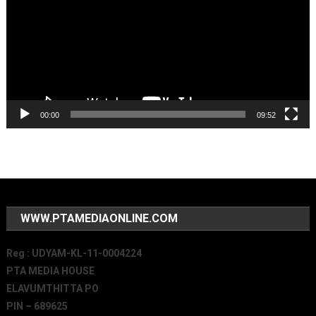
00:00
09:52
WWW.PTAMEDIAONLINE.COM
Reg : UDYAM-KL-11-0004224
PTA MEDIA HOUSE
ELAVUMTHITTA PO
PIN – 689625