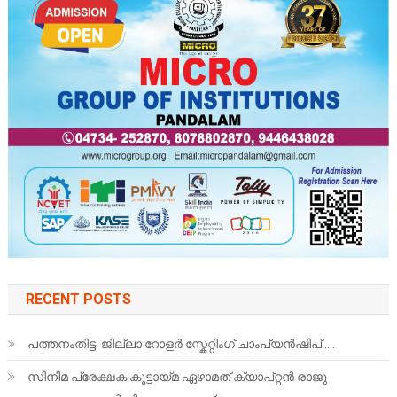
RECENT POSTS
പത്തനംതിട്ട ജില്ലാ റോളർ സ്കേറ്റിംഗ് ചാംപ്യൻഷിപ് ….
സിനിമ പ്രേക്ഷക കൂട്ടായ്മ ഏഴാമത് ക്യാപ്റ്റൻ രാജു