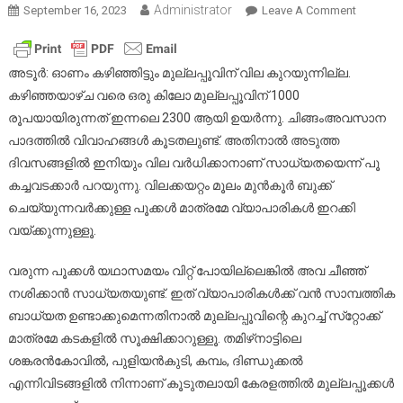
Administrator
On
September 16, 2023
Leave A Comment
മുല്ലപ്പൂ
ഇപ്പോ
സ്വർണ്ണ
അടൂര്‍: ഓണം കഴിഞ്ഞിട്ടും മുല്ലപ്പൂവിന് വില കുറയുന്നില്ല.
?
കഴിഞ്ഞയാഴ്ച വരെ ഒരു കിലോ മുല്ലപ്പൂവിന് 1000
വില
രൂപയായിരുന്നത് ഇന്നലെ 2300 ആയി ഉയര്‍ന്നു. ചിങ്ങംഅവസാന
കിലോക്ക
പാദത്തില്‍ വിവാഹങ്ങള്‍ കൂടതലുണ്ട്. അതിനാല്‍ അടുത്ത
2300
ദിവസങ്ങളില്‍ ഇനിയും വില വര്‍ധിക്കാനാണ് സാധ്യതയെന്ന് പൂ
കച്ചവടക്കാര്‍ പറയുന്നു. വിലക്കയറ്റം മൂലം മുന്‍കൂര്‍ ബുക്ക്
ചെയ്യുന്നവര്‍ക്കുള്ള പൂക്കള്‍ മാത്രമേ വ്യാപാരികള്‍ ഇറക്കി
വയ്ക്കുന്നുള്ളൂ.
വരുന്ന പൂക്കള്‍ യഥാസമയം വിറ്റ് പോയില്ലെങ്കില്‍ അവ ചീഞ്ഞ്
നശിക്കാന്‍ സാധ്യതയുണ്ട്. ഇത് വ്യാപാരികള്‍ക്ക് വന്‍ സാമ്പത്തിക
ബാധ്യത ഉണ്ടാക്കുമെന്നതിനാല്‍ മുല്ലപ്പൂവിന്റെ കുറച്ച് സ്‌റ്റോക്ക്
മാത്രമേ കടകളില്‍ സൂക്ഷിക്കാറുള്ളൂ. തമിഴ്‌നാട്ടിലെ
ശങ്കരന്‍കോവില്‍, പുളിയന്‍കുടി, കമ്പം, ദിണ്ഡുക്കല്‍
എന്നിവിടങ്ങളില്‍ നിന്നാണ് കൂടുതലായി കേരളത്തില്‍ മുല്ലപ്പൂക്കള്‍