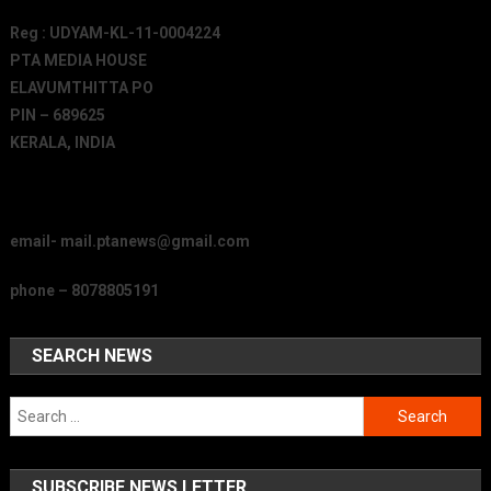
Reg : UDYAM-KL-11-0004224
PTA MEDIA HOUSE
ELAVUMTHITTA PO
PIN – 689625
KERALA, INDIA
email- mail.ptanews@gmail.com
phone – 8078805191
SEARCH NEWS
Search
for:
SUBSCRIBE NEWS LETTER