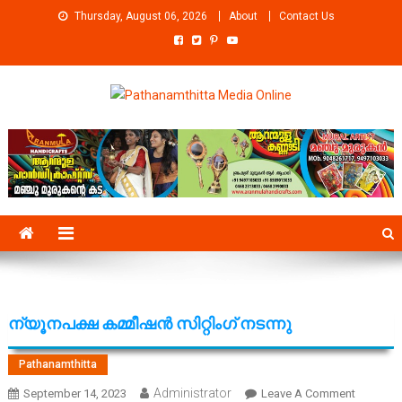
Skip
Thursday, August 06, 2026
About
Contact Us
to
content
Pathanamthitta Media Online
News Portal from pathanamthitta
ന്യൂനപക്ഷ കമ്മീഷന്‍ സിറ്റിംഗ് നടന്നു
Pathanamthitta
Administrator
On
September 14, 2023
Leave A Comment