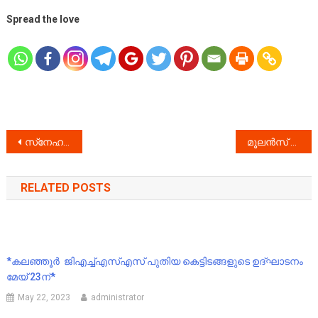
Spread the love
Post
സ്‌നേഹക്കടലായി ജില്ലാ കളക്ടർ :
മൂലൻസ് ഇന്റർനാഷണൽ പ്രൈവറ്റ് ലിമിറ്റഡ് ഉടമകൾക്ക് ഹൈക്കോടതിയുടെ നോട്ടീസ് : അറുപതുകോടിയുടെ ഹവാലാപ്പണം വിദേശത്തേക്ക് കടത്തിയെന്ന് :
navigation
RELATED POSTS
*കലഞ്ഞൂർ ജിഎച്ച്എസ്എസ് പുതിയ കെട്ടിടങ്ങളുടെ ഉദ്ഘാടനം
മേയ് 23ന്*
May 22, 2023
administrator