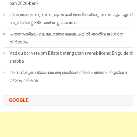
ban 2026-ban?
വിധവയായ സൂസന്നക്കും മകൾ അധീനയ്ക്കും ഡോ. എം .എസ്.
സുനിലിന്റെ 383 -മത് സ്നേഹഭവനം
പത്തനംതിട്ടയിലെ മലയോര മേഖലകളില്‍ അതീവ ജാഗ്രത
നിര്‍ദേശം
Vad du bör veta om Bästa betting utan svensk licens: En guide till
snabba
അനധികൃത വ്യാപാര മേളകൾക്കെതിരെ പത്തനംതിട്ടയിലെ
വ്യാപാരികൾ.
GOOGLE