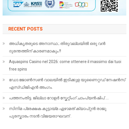
RECENT POSTS
അധികൃതരുടെ അനാസ്ഥ ; തിരുവല്ലയിൽ ഒരു വൻ
ദുരന്തത്തിന് കാരണമാകും.!!
Aquaspins Casino nel 2026: come ottenere il massimo dai tuoi
free spins
ഡോ.ജോൺസൺ വാലയിൽ ഇടിക്കുള യുണൈറ്റഡ് നേഷൻസ്
എസ്ഡിജിഎൻ അംഗം.
പത്തനംതിട്ട ജില്ലാ റോളർ സ്കേറ്റിംഗ് ചാംപ്യൻഷിപ് ….
സിനിമ പ്രേക്ഷക കൂട്ടായ്മ ഏഴാമത് ക്യാപ്റ്റൻ രാജു
പുരസ്കാരം നടൻ വിജയരാഘവന് .