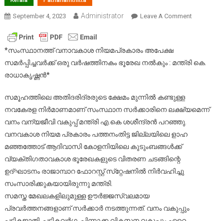
Kerala
Pathanamthitta
Administrator
On
September 4, 2023
Leave A Comment
സമൂഹത്
അതിദരിദ
ക്ഷേമം
*സംസ്ഥാനത്ത് വനാവകാശ നിയമപ്രകാരം അപേക്ഷ
മുന്നില്‍ക
സമര്‍പ്പിച്ചവര്‍ക്ക് ഒരു വര്‍ഷത്തിനകം ഭൂരേഖ നല്‍കും : മന്ത്രി കെ.
നവകേരള
രാധാകൃഷ്ണന്‍*
നിര്‍മാണ
സര്‍ക്കാരി
സമൂഹത്തിലെ അതിദരിദ്രരുടെ ക്ഷേമം മുന്നില്‍ കണ്ടുള്ള
ലക്ഷ്യം
നവകേരള നിര്‍മാണമാണ് സംസ്ഥാന സര്‍ക്കാരിനെ ലക്ഷ്യമെന്ന്
:
വനം വന്യജീവി വകുപ്പ് മന്ത്രി എ.കെ ശശീന്ദ്രന്‍ പറഞ്ഞു.
മന്ത്രി
വനവകാശ നിയമ പ്രകാരം പത്തനംതിട്ട ജില്ലയിലെ ളാഹ
എ.കെ
മഞ്ഞത്തോട് ആദിവാസി കോളനിയിലെ കുടുംബങ്ങള്‍ക്ക്
ശശീന്ദ്രന്
വ്യക്തിഗതാവകാശ ഭൂരേഖകളുടെ വിതരണ ചടങ്ങിന്റെ
ഉദ്ഘാടനം രാജാമ്പാറ ഫോറസ്റ്റ് സ്‌റ്റേഷനില്‍ നിര്‍വഹിച്ചു
സംസാരിക്കുകയായിരുന്നു മന്ത്രി.
സമസ്ത മേഖലകളിലുമുള്ള ഊര്‍ജ്ജസ്വലമായ
പ്രവര്‍ത്തനങ്ങളാണ് സര്‍ക്കാര്‍ നടത്തുന്നത്. വനം വകുപ്പും
പട്ടികജാതി, പട്ടികവര്‍ഗ, പിന്നാക്ക വികസന വകുപ്പും ഏറെ