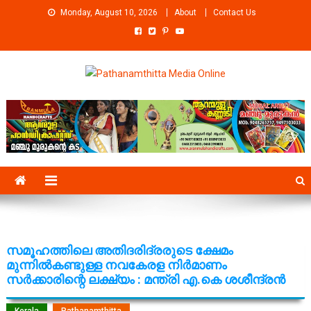
Skip
Monday, August 10, 2026
About
Contact Us
to
content
Pathanamthitta Media Online
News Portal from pathanamthitta
സമൂഹത്തിലെ അതിദരിദ്രരുടെ ക്ഷേമം
മുന്നില്‍കണ്ടുള്ള നവകേരള നിര്‍മാണം
സര്‍ക്കാരിന്റെ ലക്ഷ്യം : മന്ത്രി എ.കെ ശശീന്ദ്രന്‍