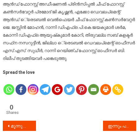
ആന്‍ഡ് ഫോറസ്റ്റ് അഡീഷണല്‍ പ്രിന്‍സിപ്പല്‍ ചീഫ് ഫോറസ്റ്റ്
കണ്‍സര്‍വേറ്റര്‍ പ്രമോദ് ജി കൃഷ്ണന്‍, എക്കോ ഡെവലപ്‌മെന്റ്
ആന്‍ഡ് െ്രെടബല്‍ വെല്‍ഫെയര്‍ ചീഫ് ഫോറസ്റ്റ് കണ്‍സര്‍വേറ്റര്‍
ജെ. ജസ്റ്റിന്‍ മോഹന്‍, റാന്നി ഡിഎഫ്ഒ പി.കെ ജയകുമാര്‍ ശര്‍മ,
കോന്നി ഡിഎഫ്ഒ ആയുഷ്‌കുമാര്‍ കോറി, തിരുവല്ല സബ് കളക്ടര്‍
സഫ്‌ന നസറുദ്ദീന്‍, ജില്ലാ െ്രെടബല്‍ ഡെവലപ്‌മെന്റ് ഓഫീസര്‍
എസ്.എസ്. സുധീര്‍, റാന്നി റെയിഞ്ച് ഫോറസ്റ്റ് ഓഫീസര്‍ ബി.
ദിലീപ് തുടങ്ങിയവര്‍ പങ്കെടുത്തു.
Spread the love
0
Shares
Post
മൂന്നു പെൺമക്കളുടെ കഴുത്തറുത്ത ശേഷം പിതാവ് തൂങ്ങി മരിച്ചു.
ഇ​ന്നും പരക്കെ ശ​ക്ത​മാ​യ മ​ഴ​യ്ക്ക് സാ​ദ്ധ്യ​ത
navigation