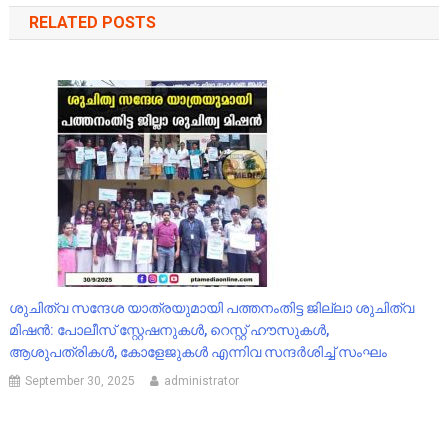
RELATED POSTS
ശുചിത്വ സന്ദേശ യാത്രയുമായി പത്തനംതിട്ട ജില്ലാ ശുചിത്വ
മിഷൻ: പോലീസ് സ്റ്റേഷനുകൾ, റെസ്റ്റ് ഹൗസുകൾ,
ആശുപത്രികൾ, കോളേജുകൾ എന്നിവ സന്ദർശിച്ച് സംഘം
September 30, 2025
administrator