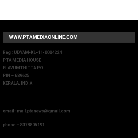
WWW.PTAMEDIAONLINE.COM
Reg : UDYAM-KL-11-0004224
PTA MEDIA HOUSE
ELAVUMTHITTA PO
PIN – 689625
KERALA, INDIA
email- mail.ptanews@gmail.com
phone – 8078805191