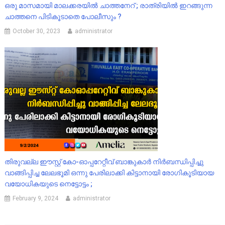
ഒരു മാസമായി മാലക്കരയിൽ ചാത്തനേറ് ; രാത്രിയിൽ ഇറങ്ങുന്ന
ചാത്തനെ പിടികൂടാതെ പോലീസും ?
October 30, 2023
administrator
തിരുവല്ല ഈസ്റ്റ് കോ-ഓപ്പറേറ്റീവ് ബാങ്കുകാർ നിർബന്ധിപ്പിച്ചു
വാങ്ങിപ്പിച്ച ലേലഭൂമി ഒന്നു പേരിലാക്കി കിട്ടാനായി രോഗികൂടിയായ
വയോധികയുടെ നെട്ടോട്ടം ;
February 9, 2024
administrator