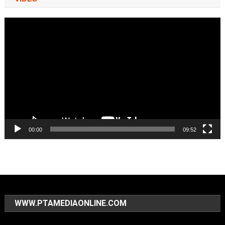
Video
Player
00:00
09:52
WWW.PTAMEDIAONLINE.COM