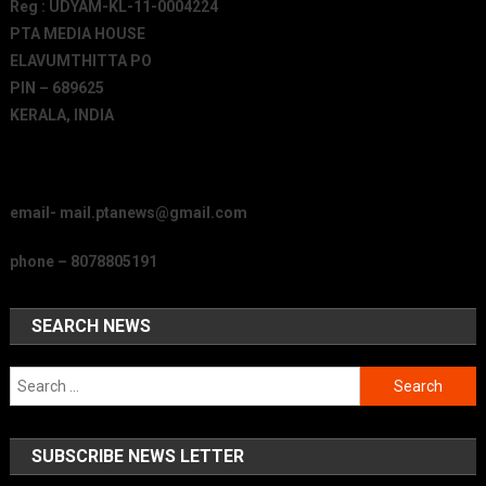
Reg : UDYAM-KL-11-0004224
PTA MEDIA HOUSE
ELAVUMTHITTA PO
PIN – 689625
KERALA, INDIA
email- mail.ptanews@gmail.com
phone – 8078805191
SEARCH NEWS
Search
for:
SUBSCRIBE NEWS LETTER