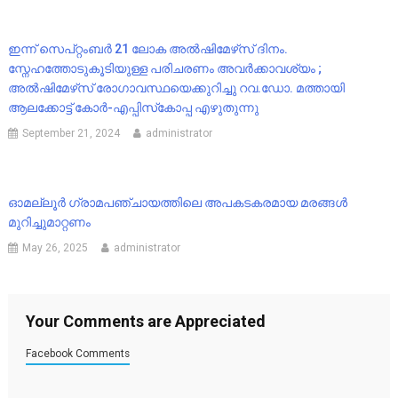
ഇന്ന് സെപ്റ്റംബർ 21 ലോക അൽഷിമേഴ്‌സ് ദിനം.
സ്നേഹത്തോടുകൂടിയുള്ള പരിചരണം അവർക്കാവശ്യം ;
അൽഷിമേഴ്‌സ് രോഗാവസ്ഥയെക്കുറിച്ചു റവ.ഡോ. മത്തായി
ആലക്കോട്ട് കോര്‍-എപ്പിസ്‌കോപ്പ എഴുതുന്നു
September 21, 2024
administrator
ഓമല്ലൂർ ഗ്രാമപഞ്ചായത്തിലെ അപകടകരമായ മരങ്ങൾ
മുറിച്ചുമാറ്റണം
May 26, 2025
administrator
Your Comments are Appreciated
Facebook Comments