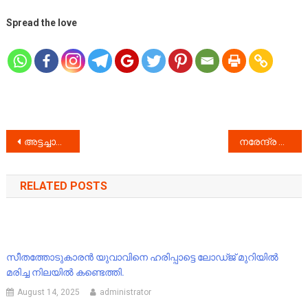
Spread the love
Post
അട്ടച്ചാക്കൽ വീട്ടുമുറ്റത്തു കിടക്കുന്ന കാറിനു ഇടുക്കി മുരിക്കാശേരിയിലെ എഐ ക്യാമറായിൽ പെറ്റി !!
നരേന്ദ്ര മോഡി സർക്കാർ കിളി പറത്തിയത് ‘ഗ്യാസ്’ വിതരണക്കാരുടെ ;
navigation
RELATED POSTS
സീതത്തോടുകാരൻ യുവാവിനെ ഹരിപ്പാട്ടെ ലോഡ്ജ് മുറിയിൽ
മരിച്ച നിലയിൽ കണ്ടെത്തി.
August 14, 2025
administrator