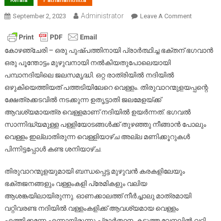
Kerala
Pathanamthitta
Administrator
On
September 2, 2023
Leave A Comment
ഇത്
ഭഗവാന്റെ
ലീലയെന്ന
കോഴഞ്ചേരി – ഒരു പുഷ്പത്തിനായി പ്രാര്‍ത്ഥിച്ച ഭക്തന് ഭഗവാന്‍
ആറന്മുളക
ഒരു പൂന്തോട്ടം മുഴുവനായി നല്‍കിയതുപോലെയായി
നിറഞ്ഞ
പമ്പാനദിയിലെ ജലസമൃദ്ധി. ഒറ്റ രാത്രിയില്‍ നദിയില്‍
നെട്ടായത
ഒഴുകിയെത്തിയത് പത്തടിയിലേറെ വെള്ളം. തിരുവാറന്മുളയപ്പന്റെ
ഇന്ന്
ക്ഷേത്രക്കടവില്‍ നടക്കുന്ന ഉതൃട്ടാതി ജലമേളയ്ക്ക്
തിരുവാറന്
ആവശ്യമായത്ര വെള്ളമാണ് നദിയില്‍ ഉയര്‍ന്നത്. ഭഗവല്‍
മുന്നിൽ
സാന്നിദ്ധ്യമുള്ള പള്ളിയോടങ്ങള്‍ക്ക് തുഴഞ്ഞു നീങ്ങാന്‍ പോലും
മത്സര
വെള്ളം ഇല്ലാതിരുന്ന വെള്ളിയാഴ്ച അല്ല മണിക്കൂറുകള്‍
വള്ളംകളി
പിന്നിട്ടപ്പോള്‍ കണ്ട ശനിയാഴ്ച.
തിരുവാറന്മുളയുമായി ബന്ധപ്പെട്ട മുഴുവന്‍ കരകളിലേയും
ഭക്തജനങ്ങളും വള്ളംകളി പ്രേമികളും വലിയ
ആശങ്കയിലായിരുന്നു. ഓണക്കാലത്ത് നീര്‍ച്ചാലു മാത്രമായി
വറ്റിവരണ്ട നദിയില്‍ വള്ളംകളിക്ക് ആവശ്യമായ വെള്ളം
എത്തിക്കണേ എന്നായിരുന്നു പ്രാര്‍ത്ഥന. കടുത്ത വേനലില്‍ വറ്റി