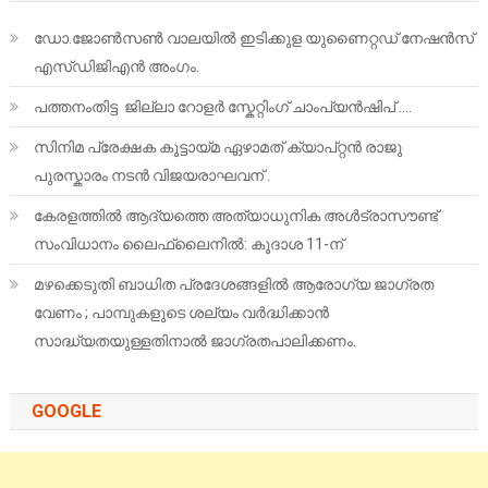
ഡോ.ജോൺസൺ വാലയിൽ ഇടിക്കുള യുണൈറ്റഡ് നേഷൻസ്
എസ്ഡിജിഎൻ അംഗം.
പത്തനംതിട്ട ജില്ലാ റോളർ സ്കേറ്റിംഗ് ചാംപ്യൻഷിപ് ….
സിനിമ പ്രേക്ഷക കൂട്ടായ്മ ഏഴാമത് ക്യാപ്റ്റൻ രാജു
പുരസ്കാരം നടൻ വിജയരാഘവന് .
കേരളത്തിൽ ആദ്യത്തെ അത്യാധുനിക അൾട്രാസൗണ്ട്
സംവിധാനം ലൈഫ്‌ലൈനിൽ: കൂദാശ 11-ന്
മഴക്കെടുതി ബാധിത പ്രദേശങ്ങളിൽ ആരോഗ്യ ജാഗ്രത
വേണം ; പാമ്പുകളുടെ ശല്യം വർദ്ധിക്കാൻ
സാദ്ധ്യതയുള്ളതിനാൽ ജാഗ്രതപാലിക്കണം.
GOOGLE