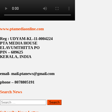
www.ptamediaonline.com
Reg : UDYAM-KL-11-0004224
PTA MEDIA HOUSE
ELAVUMTHITTA PO
PIN – 689625
KERALA, INDIA
email- mail.ptanews@gmail.com
phone – 8078805191
Search News
Search
for: