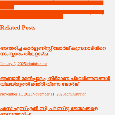
ശുചിത്വ പ്രഖ്യാപനം സാധ്യമാകണം : മന്ത്രി വീണാ
navigation
ജോര്‍ജ്
മുപ്പത്തിനാലിൽപ്പടി പാലത്തിന് 9.61 കോടി അനുവദിച്ചു:
തോമസ് കെ.തോമസ് എംഎൽഎ
Related Posts
അന്തരിച്ച കാർട്ടൂണിസ്റ്റ് ജോർജ് കുമ്പനാടിൻറെ
സംസ്കാരം തിങ്കളാഴ്ച.
January 3, 2025
administrator
അബാന്‍ മേല്‍പ്പാലം; നിര്‍മാണ പ്രവര്‍ത്തനങ്ങള്‍
വിലയിരുത്തി മന്ത്രി വീണാ ജോര്‍ജ്
November 11, 2023
November 11, 2023
administrator
എസ് എസ് എൽ സി, പ്ലസ് ടു ജേതാക്കളെ
അനുമോദിച്ചു