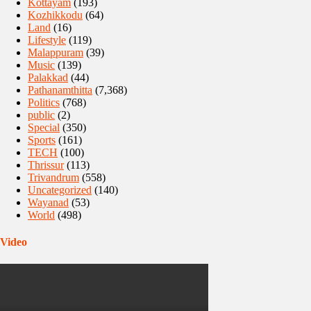
Kottayam
(193)
Kozhikkodu
(64)
Land
(16)
Lifestyle
(119)
Malappuram
(39)
Music
(139)
Palakkad
(44)
Pathanamthitta
(7,368)
Politics
(768)
public
(2)
Special
(350)
Sports
(161)
TECH
(100)
Thrissur
(113)
Trivandrum
(558)
Uncategorized
(140)
Wayanad
(53)
World
(498)
Video