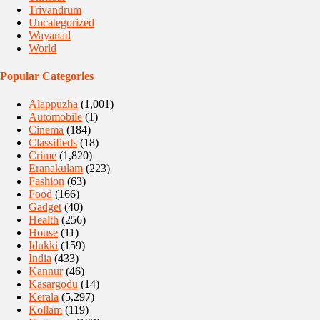
Trivandrum
Uncategorized
Wayanad
World
Popular Categories
Alappuzha
(1,001)
Automobile
(1)
Cinema
(184)
Classifieds
(18)
Crime
(1,820)
Eranakulam
(223)
Fashion
(63)
Food
(166)
Gadget
(40)
Health
(256)
House
(11)
Idukki
(159)
India
(433)
Kannur
(46)
Kasargodu
(14)
Kerala
(5,297)
Kollam
(119)