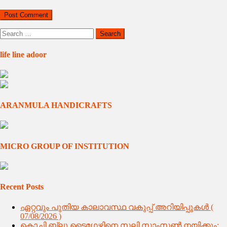
Search
for:
life line adoor
ARANMULA HANDICRAFTS
MICRO GROUP OF INSTITUTION
Recent Posts
ഏറ്റവും പുതിയ കാലാവസ്ഥ വകുപ്പ് അറിയിപ്പുകള്‍ (
07/08/2026 )
കൊച്ചി ബ്ലൂ ടൈഗേഴ്സിനെ സലി സാംസൺ നയിക്കും;