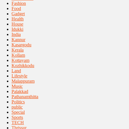
Fashion
Food
Gadget
Health
House
Idukki
India
Kannur
Kasargodu
Kerala
Kollam
Kottayam
Kozhikkodu
Land
Lifestyle
Malappuram
Music
Palakkad
Pathanamthitta
Politics
public
Special
Sports
TECH
Thrissur