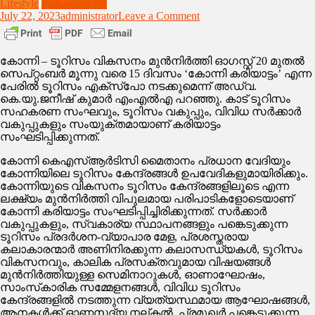
Lifestyle
Pathanamthitta
on
July 22, 2023
administrator
Leave a Comment
കോന്നി
കരിയാട്ടം:
ആഗസ്റ്റ്
കോന്നി – ടൂറിസം വികസനം മുന്‍നിര്‍ത്തി ഓഗസ്റ്റ് 20 മുതല്‍
20
സെപ്റ്റംബര്‍ മൂന്നു വരെ 15 ദിവസം ‘കോന്നി കരിയാട്ടം’ എന്ന
മുതല്‍
പേരില്‍ ടൂറിസം എക്‌സ്‌പോ നടക്കുമെന്ന് അഡ്വ.
സെപ്റ്റംബര്‍
കെ.യു.ജനീഷ് കുമാര്‍ എംഎല്‍എ പറഞ്ഞു. കാട് ടൂറിസം
മൂന്നു
സഹകരണ സംഘവും, ടൂറിസം വകുപ്പും, വിവിധ സര്‍ക്കാര്‍
വരെ
വകുപ്പുകളും സംയുക്തമായാണ് കരിയാട്ടം
സംഘടിപ്പിക്കുന്നത്.
കോന്നി കെഎസ്ആര്‍ടിസി മൈതാനം പ്രധാന വേദിയും
കോന്നിയിലെ ടൂറിസം കേന്ദ്രങ്ങള്‍ ഉപവേദികളുമായിരിക്കും.
കോന്നിയുടെ വികസനം ടൂറിസം കേന്ദ്രങ്ങളിലൂടെ എന്ന
ലക്ഷ്യം മുന്‍നിര്‍ത്തി വിപുലമായ പരിപാടികളോടെയാണ്
കോന്നി കരിയാട്ടം സംഘടിപ്പിച്ചിരിക്കുന്നത്. സര്‍ക്കാര്‍
വകുപ്പുകളും, സ്വകാര്യ സ്ഥാപനങ്ങളും പങ്കെടുക്കുന്ന
ടൂറിസം പ്രദര്‍ശന-വ്യാപാര മേള, പ്രശസ്തരായ
കലാകാരന്മാര്‍ അണിനിരക്കുന്ന കലാസന്ധ്യകള്‍, ടൂറിസം
വികസനവും, കാലിക പ്രസക്തവുമായ വിഷയങ്ങള്‍
മുന്‍നിര്‍ത്തിയുള്ള സെമിനാറുകള്‍, ഓണാഘോഷം,
സാംസ്‌കാരിക സമ്മേളനങ്ങള്‍, വിവിധ ടൂറിസം
കേന്ദ്രങ്ങളില്‍ നടത്തുന്ന വ്യത്യസ്ഥമായ ആഘോഷങ്ങള്‍,
ആനകള്‍ക്ക് ഓണസദ്യ നല്കല്‍, പ്രമുഖര്‍ പങ്കെടുക്കുന്ന