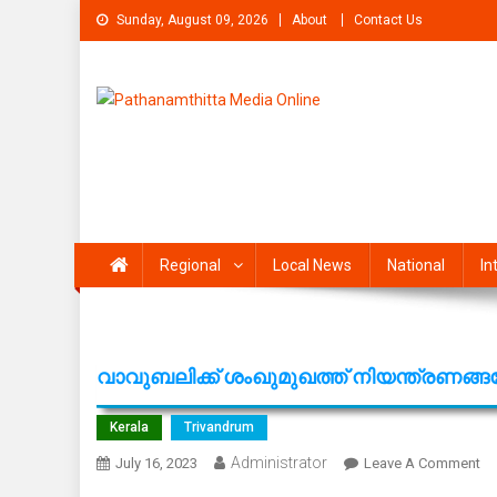
Skip
Sunday, August 09, 2026
About
Contact Us
to
content
Pathanamthitta Media On
News Portal from pathanamthitta
Regional
Local News
National
In
വാവുബലിക്ക് ശംഖുമുഖത്ത് നിയന്ത്രണങ
Kerala
Trivandrum
Administrator
On
July 16, 2023
Leave A Comment
വാ