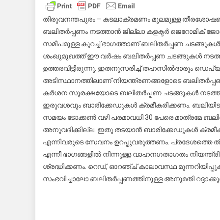
ശം
നി
തിരുവനന്തപുരം – കടലാക്രമണം മൂലമുള്ള തീരശോഷണത
അ
ബലിതർപ്പണം നടത്താൻ ജില്ലാ കളക്ടർ ജെറോമിക് ജോർ
സമീപമുള്ള കുറച്ച് ഭാഗത്താണ് ബലിതർപ്പണ ചടങ്ങുക
ശംഖുമുഖത്ത് ഈ വർഷം ബലിതർപ്പണ ചടങ്ങുകൾ നടത്ത
ഉത്തരവിട്ടിരുന്നു. ഇതനുസരിച്ച് തഹസിൽദാരും ഡെപ്യ
അടിസ്ഥാനത്തിലാണ് നിയന്ത്രണങ്ങളോടെ ബലിതർപ്പണ
കർശന സുരക്ഷയോടെ ബലിതർപ്പണ ചടങ്ങുകൾ നടത്താൻ വ
ഇരുവശവും ബാരിക്കേഡുകൾ ക്രമീകരിക്കണം. ബലിയിടുന്നവ
സമയം ടോക്കൺ വഴി പരമാവധി 30 പേരെ മാത്രമേ ബലിതർ
അനുവദിക്കില്ല. ഇതു തടയാൻ ബാരിക്കേഡുകൾ ക്രമീക
എന്നിവരുടെ സേവനം ഉറപ്പുവരുത്തണം. പ്രദേശത്തെ തിര
എന്നീ ഭാഗങ്ങളിൽ നിന്നുള്ള വാഹനഗതാഗതം നിയന്ത്രിക്
ശ്രദ്ധിക്കണം. റെഡ്, ഓറഞ്ച് കാലാവസ്ഥ മുന്നറിയിപ്
സംഭവിച്ചാലോ ബലിതർപ്പണത്തിനുള്ള അനുമതി റദ്ദാക്കുമ