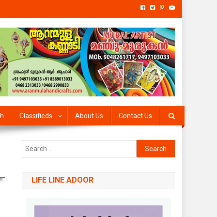
th
Classifieds
About Us
Contact Us
Search
for:
LIFE LINE ADOOR