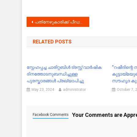
Post
പതിനേഴുകാരിക്ക് പീഡനം ; കാമുകൻ അടക്കം അഞ്ചു പേർ പിടിയിൽ
navigation
RELATED POSTS
സ്നേഹപ്പച്ച ചാരിറ്റബിൾ ട്രസ്റ്റ് വാർഷിക
“റഷീദിന്റെ 
ദിനത്തോടനുബന്ധിച്ചുള്ള
കൂട്ടായ്മയ
പുരസ്കാരങ്ങൾ പ്രഖ്യാപിച്ചു
സൗഹൃദ കുട
May 23, 2024
administrator
October 7, 
Your Comments are Appr
Facebook Comments