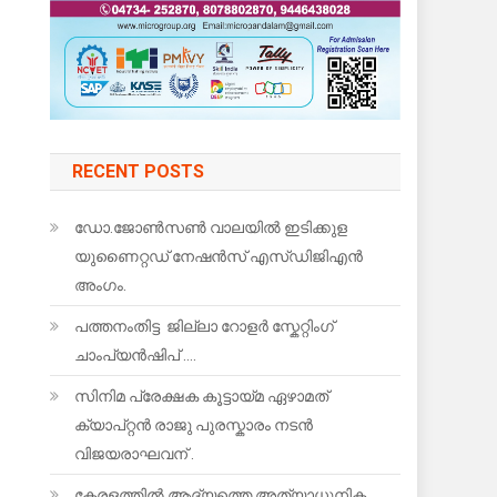
RECENT POSTS
ഡോ.ജോൺസൺ വാലയിൽ ഇടിക്കുള
യുണൈറ്റഡ് നേഷൻസ് എസ്ഡിജിഎൻ
അംഗം.
പത്തനംതിട്ട ജില്ലാ റോളർ സ്കേറ്റിംഗ്
ചാംപ്യൻഷിപ് ….
സിനിമ പ്രേക്ഷക കൂട്ടായ്മ ഏഴാമത്
ക്യാപ്റ്റൻ രാജു പുരസ്കാരം നടൻ
വിജയരാഘവന് .
കേരളത്തിൽ ആദ്യത്തെ അത്യാധുനിക