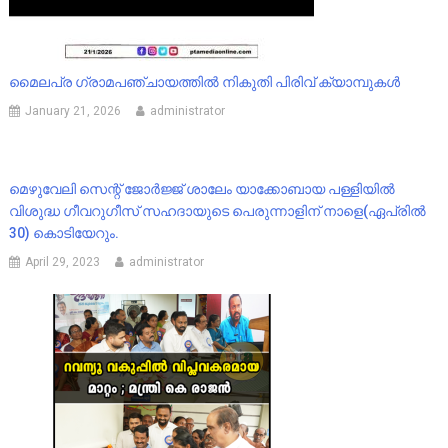
മൈലപ്ര ഗ്രാമപഞ്ചായത്തിൽ നികുതി പിരിവ് ക്യാമ്പുകൾ
January 21, 2026
administrator
മെഴുവേലി സെന്റ് ജോർജ്ജ് ശാലേം യാക്കോബായ പള്ളിയിൽ
വിശുദ്ധ ഗീവറുഗീസ് സഹദായുടെ പെരുന്നാളിന് നാളെ(ഏപ്രിൽ
30) കൊടിയേറും.
April 29, 2023
administrator