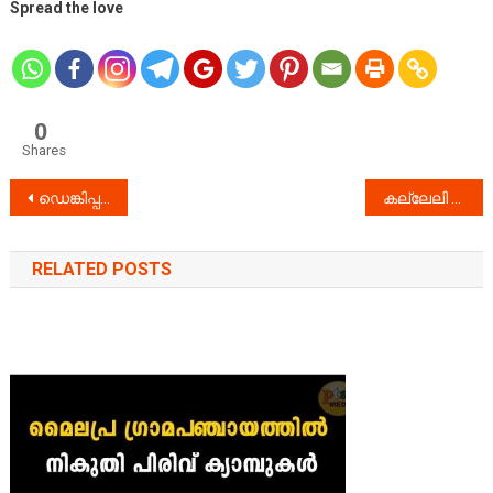
Spread the love
0
Shares
Post
ഡെങ്കിപ്പനി – ശ്രദ്ധിക്കേണ്ട കാര്യങ്ങൾ
കല്ലേലി കാവിൽ നാഗ പൂജ സമർപ്പിച്ചു
navigation
RELATED POSTS