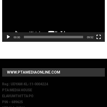
00:00
09:52
WWW.PTAMEDIAONLINE.COM
Reg : UDYAM-KL-11-0004224
PTA MEDIA HOUSE
ELAVUMTHITTA PO
PIN – 689625