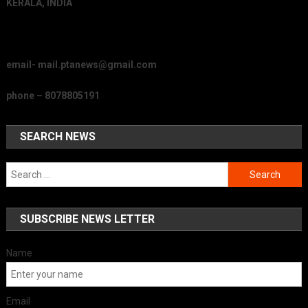
KERALA, INDIA
email- mail.ptanews@gmail.com
phone – 8078805191
SEARCH NEWS
Search
for:
SUBSCRIBE NEWS LETTER
Name
Email