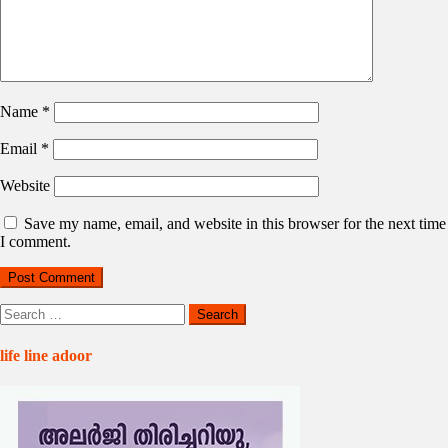
Name
*
Email
*
Website
Save my name, email, and website in this browser for the next time
I comment.
Search
for:
life line adoor