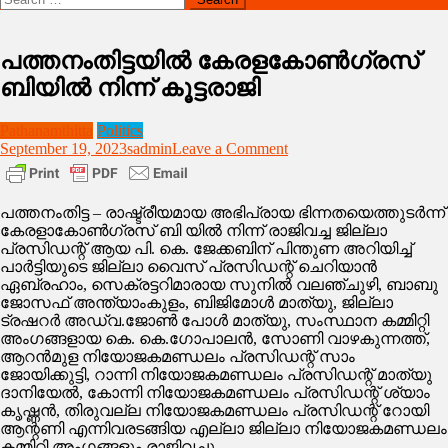
for:
പത്തനംതിട്ടയിൽ കേരളകോൺഗ്രസ്
ബിയിൽ നിന്ന് കൂട്ടരാജി
Pathanamthitta
Politics
on
September 19, 2023
sadmin
Leave a Comment
പത്തനംതിട്ടയിൽ
കേരളകോൺഗ്രസ്
ബിയിൽ
പത്തനംതിട്ട – രാഷ്ട്രീയമായ അഭിപ്രായ ഭിന്നതയെത്തുടർന്ന്
നിന്ന്
കേരളാകോൺഗ്രസ് ബി യിൽ നിന്ന് രാജിവച്ച ജില്ലാ
കൂട്ടരാജി
പ്രസിഡന്റ് ആയ പി. കെ. ജേക്കബിന് പിന്തുണ അറിയിച്ച്
പാർട്ടിയുടെ ജില്ലാ വൈസ് പ്രസിഡന്റ് ചെറിയാൻ
ഏബ്രഹാം, സെക്രട്ടറിമാരായ സുനിൽ വലഞ്ചുഴി, ബാബു
ജോസഫ് അന്ത്യാംകുളം, ബിജിമോൾ മാത്യു, ജില്ലാ
ട്രഷറർ അഡ്വ.ജോൺ പോൾ മാത്യു, സംസ്ഥാന കമ്മിറ്റി
അംഗങ്ങളായ കെ. കെ.ഗോപാലൻ, സോണി വാഴകുന്നത്ത്,
ആറൻമുള നിയോജകമണ്ഡലം പ്രസിഡന്റ് സാം
ജോയിക്കുട്ടി, റാന്നി നിയോജകമണ്ഡലം പ്രസിഡന്റ് മാത്യു
ദാനിയേൽ, കോന്നി നിയോജകമണ്ഡലം പ്രസിഡന്റ് ശ്യാം
കൃഷ്ണൻ, തിരുവല്ല നിയോജകമണ്ഡലം പ്രസിഡന്റ് റോയി
ആന്റണി എന്നിവരടങ്ങിയ എല്ലാ ജില്ലാ നിയോജകമണ്ഡലം
കമ്മിറ്റി അംഗങ്ങളും രാജിവച്ചു.