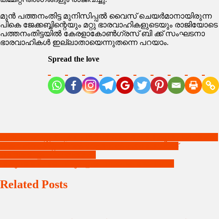
മുൻ പത്തനംതിട്ട മുനിസിപ്പൽ വൈസ് ചെയർമാനായിരുന്ന
പികെ ജേക്കബ്ബിന്റെയും മറ്റു ഭാരവാഹികളുടെയും രാജിയോടെ
പത്തനംതിട്ടയിൽ കേരളാകോൺഗ്രസ് ബി ക്ക് സംഘടനാ
ഭാരവാഹികൾ ഇല്ലാതായെന്നുതന്നെ പറയാം.
Spread the love
Post
പമ്പ ഫോറസ്റ്റ് ഐബി പരിസരത്തെ അനധികൃത പാർക്കിംഗ് :
വിജിലൻസിന്റെ മിന്നൽ റെയ്ഡിൽ കണ്ടെത്തിയത്
navigation
അമ്പതോളം വാഹനങ്ങൾ ;
തിരുവല്ലയിലെ വീടുകളിൽ വ്യാപക മോഷണം:
Related Posts