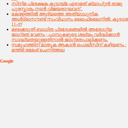
സിനിമ പ്രേക്ഷക കൂട്ടായ്മ ഏഴാമത് ക്യാപ്റ്റൻ രാജു
പുരസ്കാരം നടൻ വിജയരാഘവന് .
കേരളത്തിൽ ആദ്യത്തെ അത്യാധുനിക
അൾട്രാസൗണ്ട് സംവിധാനം ലൈഫ്‌ലൈനിൽ: കൂദാശ
11-ന്
മഴക്കെടുതി ബാധിത പ്രദേശങ്ങളിൽ ആരോഗ്യ
ജാഗ്രത വേണം ; പാമ്പുകളുടെ ശല്യം വർദ്ധിക്കാൻ
സാദ്ധ്യതയുള്ളതിനാൽ ജാഗ്രതപാലിക്കണം.
സമൂഹത്തിന് മാതൃക ആകാൻ പൊലീസിന് കഴിയണം :
മന്ത്രി രമേശ് ചെന്നിത്തല
Google