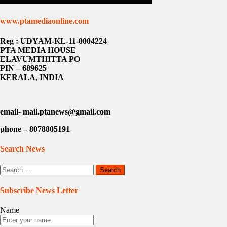
www.ptamediaonline.com
Reg : UDYAM-KL-11-0004224
PTA MEDIA HOUSE
ELAVUMTHITTA PO
PIN – 689625
KERALA, INDIA
email- mail.ptanews@gmail.com
phone – 8078805191
Search News
Search
for:
Subscribe News Letter
Name