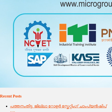
Recent Posts
പത്തനംതിട്ട ജില്ലാ റോളർ സ്കേറ്റിംഗ് ചാംപ്യൻഷിപ്
….