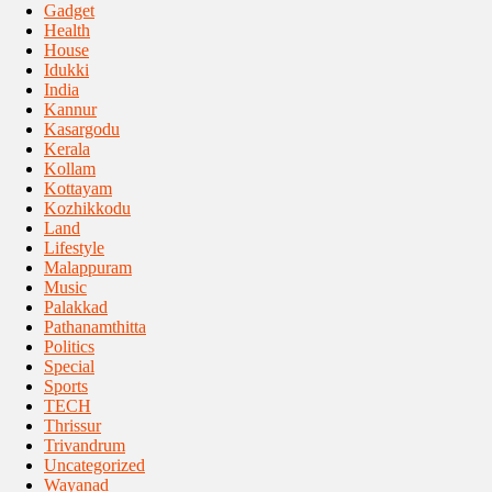
Gadget
Health
House
Idukki
India
Kannur
Kasargodu
Kerala
Kollam
Kottayam
Kozhikkodu
Land
Lifestyle
Malappuram
Music
Palakkad
Pathanamthitta
Politics
Special
Sports
TECH
Thrissur
Trivandrum
Uncategorized
Wayanad