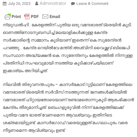
Administrator
On
July 26, 2023
Leave A Comment
ഓണസമ്മാനമ
കേരളത്തിന്
ഒരു
ന്യൂഡൽഹി : കേരളത്തിന് പുതിയ ഒരു വന്ദേഭാരത് ട്രെയിൻ കൂടി.
വന്ദേഭാരത്
ഓണത്തിനോടനുബന്ധിച്ച് മലയാളികൾക്കുള്ള കേന്ദ്ര
ട്രെയിൻ
സർക്കാരിന്റെ സമ്മാനം കൂടിയാണ് ഇതെന്ന് കെ സുരേന്ദ്രൻ
കൂടി
പറഞ്ഞു .. കേന്ദ്ര റെയിൽവേ മന്ത്രി അശ്വിനി വൈഷ്ണവ് ബിജെപി
സംസ്ഥാന അദ്ധ്യക്ഷൻ കെ. സുരേന്ദ്രനും കേരളത്തിൽ നിന്നുള്ള
പ്രതിനിധി സംഘവുമായി നടത്തിയ കൂടിക്കാഴ്ചയിലാണ്
ഇക്കാര്യം അറിയിച്ചത്.
നിലവിൽ തിരുവനന്തപുരം – കാസർകോട് റൂട്ടിലാണ് കേരളത്തിലെ
വന്ദേഭാരത് ട്രെയിൻ സർവീസ് നടത്തുന്നത്. ജനങ്ങൾക്കിടയിൽ
വന്ദേഭാരത് ഹിറ്റായതോടെയാണ് രണ്ടാമതൊന്നുകൂടി ആരംഭിക്കാൻ
കേന്ദ്രം തീരുമാനിച്ചത്. ബെംഗളൂരുവിൽ നിന്ന് കേരളത്തിലേക്ക്
പുതിയ വന്ദേ ഭാരത് വേണമെന്ന ആവശ്യവും ഇതിനിടെ
ശക്തമായിട്ടുണ്ട്. കാസർഗോഡ് വരെയുള്ളത് മംഗലാപുരം വരെ
നീട്ടണമെന്ന ആവിശ്യവും ഉണ്ട്.