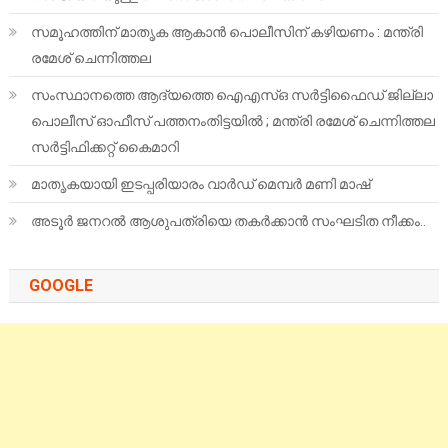
സമൂഹത്തിന് മാതൃക ആകാൻ പൊലീസിന് കഴിയണം : മന്ത്രി
രമേശ് ചെന്നിത്തല
സംസ്ഥാനത്തെ ആദ്യത്തെ ഐഎസ്ഒ സർട്ടിഫൈഡ് ജില്ലാ
പൊലീസ് ഓഫീസ് പത്തനംതിട്ടയിൽ ; മന്ത്രി രമേശ് ചെന്നിത്തല
സർട്ടിഫിക്കറ്റ് കൈമാറി
മാതൃകയായി ഇടപ്പരിയാരം വാർഡ് മെമ്പർ മണി മാഷ്
അടൂർ ജനറൽ ആശുപത്രിയെ തകർക്കാൻ സംഘടിത നീക്കം..
GOOGLE