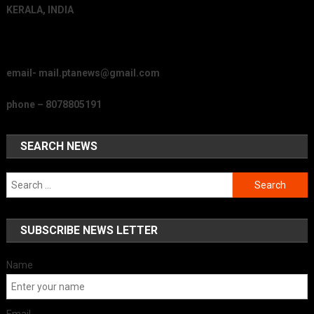
KERALA, INDIA
email- mail.ptanews@gmail.com
phone – 8078805191
SEARCH NEWS
Search
for:
SUBSCRIBE NEWS LETTER
Name
Email