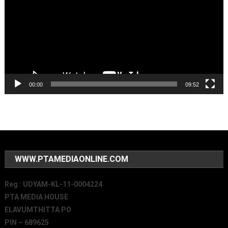
00:00
09:52
WWW.PTAMEDIAONLINE.COM
Reg : UDYAM-KL-11-0004224
PTA MEDIA HOUSE
ELAVUMTHITTA PO
PIN – 689625