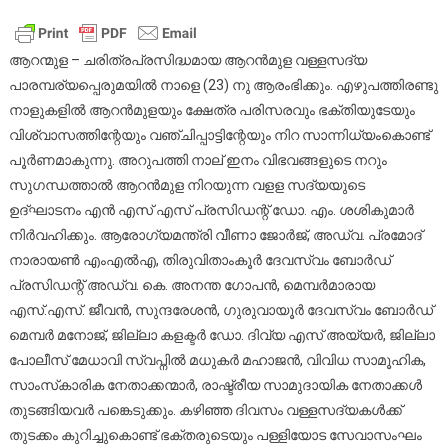
ആറന്‍മുള
വള്ളസദ്യകള്‍ക
നാളെ
ആറന്മുള – ചരിത്രപ്രസിദ്ധമായ ആറന്‍മുള വള്ളസദ്യ
(23)
പാരമ്പര്യപ്പെരുമയില്‍ നാളെ (23) നു ആരംഭിക്കും. എഴുപത്തിരണ്ടു
ആരംഭം
നാളുകളില്‍ ആറന്‍മുളയും ക്ഷേത്ര പരിസരവും ഭക്തിയുടേയും
വിശ്വാസത്തിന്റേയും വഞ്ചിപ്പാട്ടിന്റേയും നിറ സാന്നിധ്യംകൊണ്ട്
പൂര്‍ണമാകുന്നു. അറുപത്തി നാല് ഇനം വിഭവങ്ങളുടെ നറും
സുഗന്ധത്താല്‍ ആറന്‍മുള നിറയുന്ന വളള സദ്യയുടെ
ഉദ്ഘാടനം എന്‍ എസ് എസ് പ്രസിഡന്റ് ഡോ. എം. ശശികുമാര്‍
നിര്‍വഹിക്കും. ആരോഗ്യമന്ത്രി വീണാ ജോര്‍ജ്, അഡ്വ. പ്രമോദ്
നാരായണ്‍ എംഎല്‍എ, തിരുവിതാംകൂര്‍ ദേവസ്വം ബോര്‍ഡ്
പ്രസിഡന്റ് അഡ്വ. കെ. അനന്ത ഗോപന്‍, മെമ്പര്‍മാരായ
എസ്.എസ്. ജീവന്‍, സുന്ദരേശന്‍, ഗുരുവായൂര്‍ ദേവസ്വം ബോര്‍ഡ്
മെമ്പര്‍ മനോജ്, ജില്ലാ കളക്ടര്‍ ഡോ. ദിവ്യ എസ് അയ്യര്‍, ജില്ലാ
പോലീസ് മേധാവി സ്വപ്നില്‍ മധുകര്‍ മഹാജന്‍, വിവിധ സാമൂഹിക,
സാംസ്‌കാരിക നേതാക്കന്മാര്‍, രാഷ്ട്രീയ സാമുദായിക നേതാക്കള്‍
തുടങ്ങിയവര്‍ പങ്കെടുക്കും. കഴിഞ്ഞ ദിവസം വള്ളസദ്യകൾക്ക്
തുടക്കം കുറിച്ചുകൊണ്ട് ഭക്തരുടെയും പള്ളിയോട സേവാസംഘം