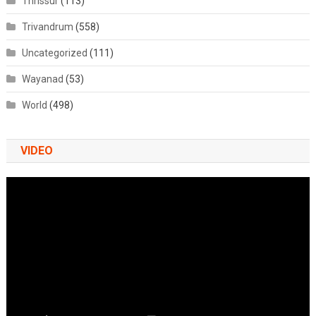
Thrissur
(113)
Trivandrum
(558)
Uncategorized
(111)
Wayanad
(53)
World
(498)
VIDEO
Video
Player