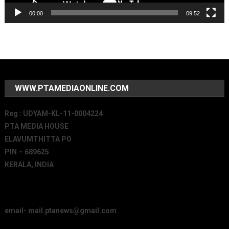
00:00
09:52
WWW.PTAMEDIAONLINE.COM
Reg : UDYAM-KL-11-0004224
PTA MEDIA HOUSE
ELAVUMTHITTA PO
PIN – 689625
KERALA, INDIA
email- mail.ptanews@gmail.com