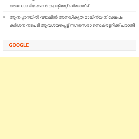
അസോസിയേഷൻ കളക്ട്രേറ്റ് ബ്രാഞ്ച്
ആനപ്പാറയിൽ വയലിൽ അനധികൃത മാലിന്യ നിക്ഷേപം;
കർശന നടപടി ആവശ്യപ്പെട്ട് നഗരസഭാ സെക്രട്ടറിക്ക് പരാതി
GOOGLE