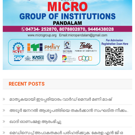
RECENT POSTS
മാതൃകയായി ഇടപ്പരിയാരം വാർഡ് മെമ്പർ മണി മാഷ്
അടൂർ ജനറൽ ആശുപത്രിയെ തകർക്കാൻ സംഘടിത നീക്കം..
ഖാദി ഓണംമേള ആരംഭിച്ചു
മെഡിസെപ്പ് അപാകതകൾ പരിഹരിക്കുക: കേരള എൻ ജി ഒ