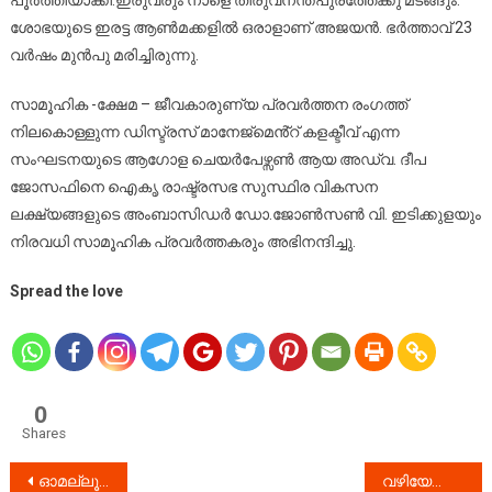
പൂർത്തിയാക്കി.ഇരുവരും നാളെ തിരുവനന്തപുരത്തേക്കു മടങ്ങും.
ശോഭയുടെ ഇരട്ട ആൺമക്കളിൽ ഒരാളാണ് അജയൻ. ഭർത്താവ് 23
വർഷം മുൻപു മരിച്ചിരുന്നു.
സാമൂഹിക -ക്ഷേമ – ജീവകാരുണ്യ പ്രവർത്തന രംഗത്ത്
നിലകൊള്ളുന്ന ഡിസ്ട്രസ് മാനേജ്മെൻ്റ് കളക്ടീവ് എന്ന
സംഘടനയുടെ ആഗോള ചെയർപേഴ്സൺ ആയ അഡ്വ. ദീപ
ജോസഫിനെ ഐകൃ രാഷ്ട്രസഭ സുസ്ഥിര വികസന
ലക്ഷ്യങ്ങളുടെ അംബാസിഡർ ഡോ.ജോൺസൺ വി. ഇടിക്കുളയും
നിരവധി സാമൂഹിക പ്രവർത്തകരും അഭിനന്ദിച്ചു.
Spread the love
0
Shares
Post
ഓമല്ലൂരിലെ നീതി സൂപ്പർ മാർക്കറ്റിന്റെ ഗോഡൗൺ കത്തി നശിച്ചു: 10 ലക്ഷം രൂപയുടെ നാശനഷ്ടം
വഴിയേപോയപ്പോൾ ഉള്ള സംശയം ; കഞ്ചാവ് ചെടി തന്നെയെന്ന് സ്ഥിരീകരണം