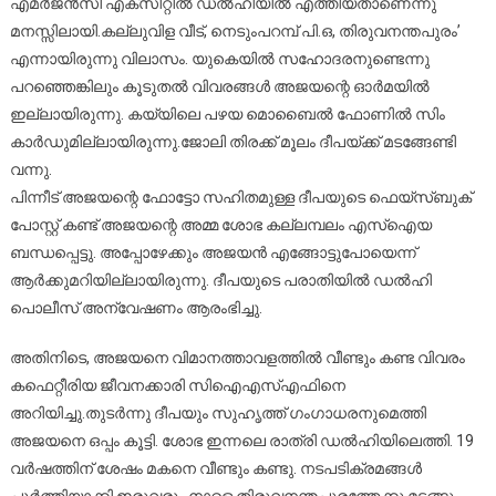
എമർജൻസി എക്‌സിറ്റിൽ ഡൽഹിയിൽ എത്തിയതാണെന്നു
മനസ്സിലായി.കല്ലുവിള വീട്, നെടുംപറമ്പ് പി.ഒ, തിരുവനന്തപുരം’
എന്നായിരുന്നു വിലാസം. യുകെയിൽ സഹോദരനുണ്ടെന്നു
പറഞ്ഞെങ്കിലും കൂടുതൽ വിവരങ്ങൾ അജയന്റെ ഓർമയിൽ
ഇല്ലായിരുന്നു. കയ്യിലെ പഴയ മൊബൈൽ ഫോണിൽ സിം
കാർഡുമില്ലായിരുന്നു.ജോലി തിരക്ക് മൂലം ദീപയ്ക്ക് മടങ്ങേണ്ടി
വന്നു.
പിന്നീട് അജയന്റെ ഫോട്ടോ സഹിതമുള്ള ദീപയുടെ ഫെയ്സ്ബുക്
പോസ്റ്റ് കണ്ട് അജയന്റെ അമ്മ ശോഭ കല്ലമ്പലം എസ്ഐയ
ബന്ധപ്പെട്ടു. അപ്പോഴേക്കും അജയൻ എങ്ങോട്ടുപോയെന്ന്
ആർക്കുമറിയില്ലായിരുന്നു. ദീപയുടെ പരാതിയിൽ ഡൽഹി
പൊലീസ് അന്വേഷണം ആരംഭിച്ചു.
അതിനിടെ, അജയനെ വിമാനത്താവളത്തിൽ വീണ്ടും കണ്ട വിവരം
കഫെറ്റീരിയ ജീവനക്കാരി സിഐഎസ്എഫിനെ
അറിയിച്ചു.തുടർന്നു ദീപയും സുഹൃത്ത് ഗംഗാധരനുമെത്തി
അജയനെ ഒപ്പം കൂട്ടി. ശോഭ ഇന്നലെ രാത്രി ഡൽഹിയിലെത്തി. 19
വർഷത്തിന് ശേഷം മകനെ വീണ്ടും കണ്ടു. നടപടിക്രമങ്ങൾ