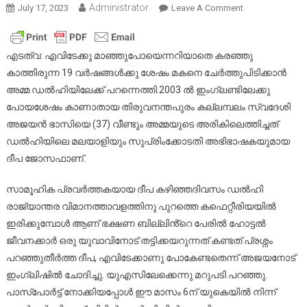
Administrator
On
July 17, 2023
Leave A Comment
19
വർഷങ്ങൾക്ക്
ശേഷം
എടത്വ: എവിടേക്കു മാഞ്ഞുപോയെന്നറിയാതെ കരഞ്ഞു
ആ
കാത്തിരുന്ന 19 വർഷങ്ങൾക്കു ശേഷം മകനെ ചേർത്തുപിടിക്കാൻ
അമ്മക്ക്
അമ്മ ഡൽഹിയിലേക്ക് പറന്നെത്തി.2003 ൽ ഇംഗ്ലണ്ടിലേക്കു
മകനെ
പോയശേഷം കാണാതായ തിരുവനന്തപുരം കല്ലമ്പലം സ്വദേശി
ചേർത്തുപിടിക്
അജയൻ ഭാസിയെ (37) വീണ്ടും അമ്മയുടെ അരികിലെത്തിച്ചത്
ഡൽഹിയിലെ മലയാളിയും സുപ്രിംക്കോടതി അഭിഭാഷകയുമായ
ദീപ ജോസഫാണ്.
സാമൂഹിക പ്രവർത്തകയായ ദീപ കഴിഞ്ഞദിവസം ഡൽഹി
രാജ്യാന്തര വിമാനത്താവളത്തിനു പുറത്തെ കഫെറ്റീരിയയിൽ
ഇരിക്കുമ്പോൾ ആണ് ഭക്ഷണ ബില്ലിൻ്റെ പേരിൽ ഹോട്ടൽ
ജീവനക്കാർ ഒരു യുവാവിനോട് തട്ടിക്കയറുന്നത് കണ്ടത്.പ്രശ്നം
പറഞ്ഞുതീർത്ത ദീപ, എവിടേക്കാണു പോകേണ്ടതെന്ന് അജയനോട്
ഇംഗ്ലിഷിൽ ചോദിച്ചു. യുഎസിലേക്കെന്നു മറുപടി പറഞ്ഞു.
പാസ്പോർട്ട് നോക്കിയപ്പോൾ ഈ മാസം 6ന് യുകെയിൽ നിന്ന്