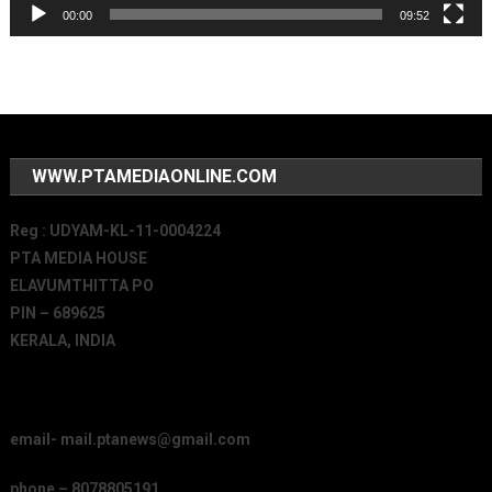
00:00
09:52
WWW.PTAMEDIAONLINE.COM
Reg : UDYAM-KL-11-0004224
PTA MEDIA HOUSE
ELAVUMTHITTA PO
PIN – 689625
KERALA, INDIA
email- mail.ptanews@gmail.com
phone – 8078805191