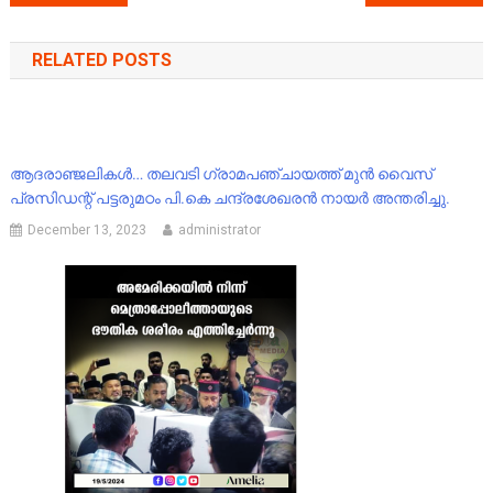
navigation
RELATED POSTS
ആദരാഞ്ജലികൾ… തലവടി ഗ്രാമപഞ്ചായത്ത് മുൻ വൈസ്
പ്രസിഡന്റ് പട്ടരുമഠം പി.കെ ചന്ദ്രശേഖരൻ നായർ അന്തരിച്ചു.
December 13, 2023
administrator