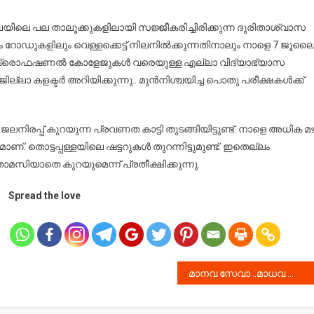
ലൈ
3
ലയിലെ പല താലൂക്കുകളിലായി സജ്ജീകരിച്ചിരിക്കുന്ന ദുരിതാശ്വാസ
 റോഡുകളിലും വെള്ളക്കെട്ട് നിലനിൽക്കുന്നതിനാലും നാളെ 7 ജൂല
തനംതിട്ടയിലെ
ുതൽ പ്രൊഫഷണൽ കോളേജുകൾ വരെയുള്ള എല്ലാ വിദ്യാഭ്യാസ
്ലാ
 ജില്ലാ കളക്ടർ അറിയിക്കുന്നു.. മുൻനിശ്ചയിച്ച പൊതു പരീക്ഷകൾക്ക്
ദ്യാഭ്യാസ
ാപനങ്ങൾക്കും
ധി
ിരപ്പ് കുറയുന്ന പ്രവണത കാട്ടി തുടങ്ങിയിട്ടുണ്ട്. നാളെ അധിക മ
ൊട്ടപ്പള്ളയിലെ ഷട്ടറുകൾ തുറന്നിട്ടുമുണ്ട്. ഇതെല്ലം
താമസിയാതെ കുറയുമെന്ന് പ്രതീക്ഷിക്കുന്നു.
Spread the love
മാനവ സേവാ ..മാധവ സേവാ.. !!