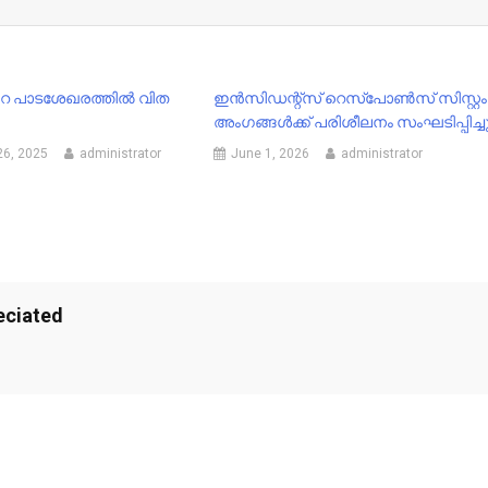
്ചിറ പാടശേഖരത്തിൽ വിത
ഇൻസിഡന്റ്സ് റെസ്പോൺസ് സിസ്റ്റം
അംഗങ്ങൾക്ക് പരിശീലനം സംഘടിപ്പിച്ച
26, 2025
administrator
June 1, 2026
administrator
eciated