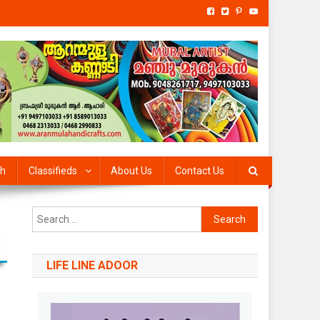
th
Classifieds
About Us
Contact Us
Search
for:
LIFE LINE ADOOR