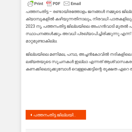
ജൂ
202
പത്തനംതിട്ട – രണ്ടായിരത്തോളം ജനങ്ങൾ നമ്മുടെ ജില്
നു
ക്യാമ്പുകളിൽ കഴിയുന്നതിനാലും, നിരവധി പാതകളിലും
പത്
2023 നു, പത്തനംതിട്ട ജില്ലയിലെ അംഗൻവാടി മ
എല
സ്ഥാപനങ്ങൾക്കും അവധി പ്രഖ്യാപിച്ചിരിക്കുന്നു എന്ന്
വി
മാറ്റമുണ്ടാകില്ല.
സ്ഥ
അവ
ജില്ലയിലെ മണിമല, പമ്പാ, അച്ചൻകോവിൽ നദികളിലെ ജലന
ലഭ്യതയുടെ സൂചനകൾ ഇല്ലാ എന്നത് ആശ്വാസകരമാണ്. ത
കണക്കിലെടുക്കുമ്പോൾ വെള്ളക്കെട്ടിന്റെ രൂക്ഷത ഏറെ 
Post
പത്തനംതിട്ട ജില്ലയിലെ 52 ക്യാമ്പുകളില്‍ 1616 പേര്‍; 1.78 കോടി രൂപയുടെ കൃഷി നാശം
navigation