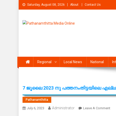
Skip
Saturday, August 08, 2026
About
Contact Us
to
content
Pathanamthitta Media On
News Portal from pathanamthitta
Regional
Local News
National
In
7 ജൂലൈ 2023 നു പത്തനംതിട്ടയിലെ എല്
Pathanamthitta
Administrator
On
July 6, 2023
Leave A Comment
7