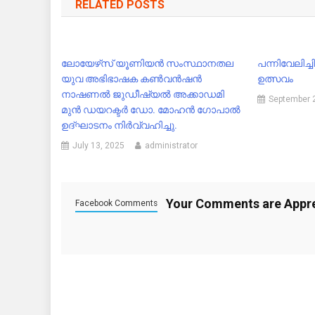
RELATED POSTS
ലോയേഴ്‌സ് യൂണിയൻ സംസ്ഥാനതല
പന്നിവേലിച
യുവ അഭിഭാഷക കൺവൻഷൻ
ഉത്സവം
നാഷണൽ ജുഡീഷ്യൽ അക്കാഡമി
September 
മുൻ ഡയറക്ടർ ഡോ. മോഹൻ ഗോപാൽ
ഉദ്ഘാടനം നിർവ്വഹിച്ചു.
July 13, 2025
administrator
Your Comments are Appr
Facebook Comments