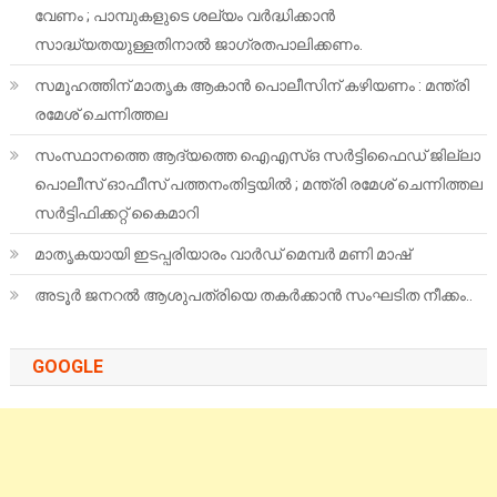
വേണം ; പാമ്പുകളുടെ ശല്യം വർദ്ധിക്കാൻ
സാദ്ധ്യതയുള്ളതിനാൽ ജാഗ്രതപാലിക്കണം.
സമൂഹത്തിന് മാതൃക ആകാൻ പൊലീസിന് കഴിയണം : മന്ത്രി
രമേശ് ചെന്നിത്തല
സംസ്ഥാനത്തെ ആദ്യത്തെ ഐഎസ്ഒ സർട്ടിഫൈഡ് ജില്ലാ
പൊലീസ് ഓഫീസ് പത്തനംതിട്ടയിൽ ; മന്ത്രി രമേശ് ചെന്നിത്തല
സർട്ടിഫിക്കറ്റ് കൈമാറി
മാതൃകയായി ഇടപ്പരിയാരം വാർഡ് മെമ്പർ മണി മാഷ്
അടൂർ ജനറൽ ആശുപത്രിയെ തകർക്കാൻ സംഘടിത നീക്കം..
GOOGLE