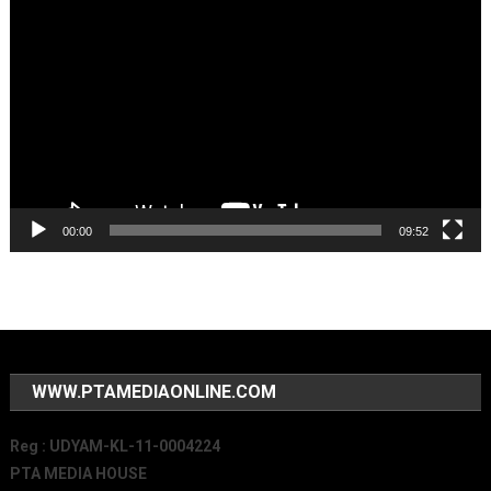
Player
00:00
09:52
WWW.PTAMEDIAONLINE.COM
Reg : UDYAM-KL-11-0004224
PTA MEDIA HOUSE