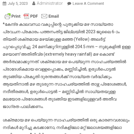
Administrator
On
July 5, 2023
Leave A Comment
നാളെയും
ശക്തമായ
മഴയ്ക്കുള്ള
*കേന്ദ്ര കാലവസ്ഥ വകുപ്പിന്റെ പുതുക്കിയ മഴ സാദ്ധ്യതാ
സാദ്ധ്യതാ
പ്രവചന പ്രകാരം പത്തനംതിട്ട ജില്ലയിൽ 2023 ജൂലൈ 6-ാം
മുന്നറിയിപ്പ്
തിയതി ശക്തമായ മഴയ്ക്കുള്ള മഞ്ഞ (Yellow) അലർട്ട്
പുറപ്പെടുവിച്ചു. 24 മണിക്കൂറിനുള്ളിൽ 204.5 mm – നുമുകളിൽ ഉള്ള
മഴയാണ് അതിതീവ്ര (extremely heavy rainfall) മഴ കൊണ്ട്
അർത്ഥമാക്കുന്നത്. ശക്തമായ മഴ പെയ്യുന്ന സാഹചര്യത്തിൽ
പ്രാദേശികമായ വെള്ളപ്പൊക്കം, മണ്ണിടിച്ചിൽ, ഉരുൾപൊട്ടൽ
തുടങ്ങിയ പ്രകൃതി ദുരന്തങ്ങൾക്ക് സാദ്ധ്യത വർദ്ധിക്കും.
ആയതിനാൽ മഴ തുടരുന്ന സാഹചര്യത്തിൽ താഴ്ന്ന പ്രദേശങ്ങൾ,
നദീതീരങ്ങൾ, ഉരുൾപൊട്ടൽ – മണ്ണിടിച്ചിൽ സാധ്യതയുള്ള
മലയോര പ്രദേശങ്ങൾ തുടങ്ങിയ ഇടങ്ങളിലുള്ളവർ അതീവ
ജാഗ്രത പാലിക്കണം.
ശക്തമായ മഴ പെയ്യുന്ന സാഹചര്യത്തിൽ ഒരു കാരണവശാലും
നദികൾ മുറിച്ചു കടക്കാനോ, നദികളിലോ മറ്റ് ജലാശയങ്ങളിലോ