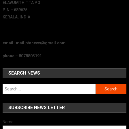
ELAVUMTHITTA PO
PIN – 689625
KERALA, INDIA
email- mail.ptanews@gmail.com
phone – 8078805191
SEARCH NEWS
Search
for:
SUBSCRIBE NEWS LETTER
Name