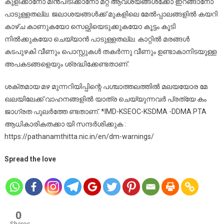
കുളിക്കാനോ മീൻപിടിക്കാനോ മറ്റ് ആവശ്യങ്ങൾക്കോ ഇറങ്ങാനോ
പാടുള്ളതല്ല. ജലാശയങ്ങൾക്ക് മുകളിലെ മേൽപ്പാലങ്ങളിൽ കയറി
കാഴ്ച കാണുകയോ സെല്ഫിയെടുക്കുകയോ കൂട്ടം കൂടി
നിൽക്കുകയോ ചെയ്യാൻ പാടുള്ളതല്ല. കാറ്റിൽ മരങ്ങൾ
കടപുഴകി വീണും പൊസ്റ്റുകൾ തകർന്നു വീണും ഉണ്ടാകാനിടയുള്ള
അപകടങ്ങളെയും ശ്രദ്ധിക്കേണ്ടതാണ്.
ശക്തമായ മഴ മുന്നറിയിപ്പിന്റെ പശ്ചാത്തലത്തിൽ മലയയോര മേ
ഖലയിലേക്ക് വാഹനങ്ങളിൽ യാത്ര ചെയ്യുന്നവർ പ്രത്യേ കം
ജാഗ്രത പുലർത്തേ ണ്ടതാണ്. *IMD-KSEOC-KSDMA -DDMA PTA
ആധികാരികതക്കാ യി സന്ദർശിക്കുക :
https://pathanamthitta.nic.in/en/dm-warnings/
Spread the love
0
Shares