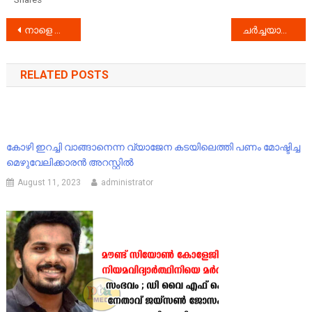
Post
നാളെ അവധി
ചർച്ചയാകുന്ന പത്തനംതിട്ട നഗരസഭാ കെട്ടിടം
navigation
RELATED POSTS
കോഴി ഇറച്ചി വാങ്ങാനെന്ന വ്യാജേന കടയിലെത്തി പണം മോഷ്ടിച്ച
മെഴുവേലിക്കാരൻ അറസ്റ്റിൽ
August 11, 2023
administrator