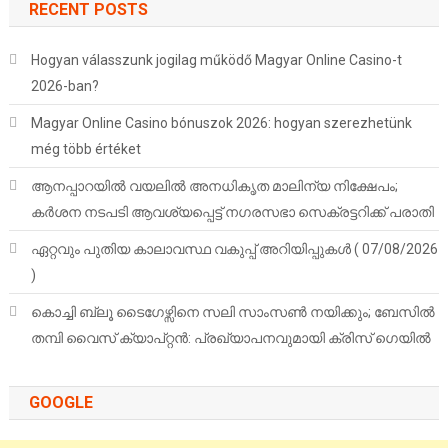
RECENT POSTS
Hogyan válasszunk jogilag működő Magyar Online Casino-t
2026-ban?
Magyar Online Casino bónuszok 2026: hogyan szerezhetünk
még több értéket
ആനപ്പാറയിൽ വയലിൽ അനധികൃത മാലിന്യ നിക്ഷേപം;
കർശന നടപടി ആവശ്യപ്പെട്ട് നഗരസഭാ സെക്രട്ടറിക്ക് പരാതി
ഏറ്റവും പുതിയ കാലാവസ്ഥ വകുപ്പ് അറിയിപ്പുകള്‍ ( 07/08/2026
)
കൊച്ചി ബ്ലൂ ടൈഗേഴ്സിനെ സലി സാംസൺ നയിക്കും; ബേസിൽ
തമ്പി വൈസ് ക്യാപ്റ്റൻ: പ്രഖ്യാപനവുമായി ക്രിസ് ഗെയിൽ
GOOGLE