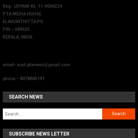
Reg : UDYAM-KL-11-0004224
PTA MEDIA HOUSE
ELAVUMTHITTA PO
PIN – 689625
KERALA, INDIA
email- mail.ptanews@gmail.com
phone – 8078805191
SEARCH NEWS
Search
for:
SUBSCRIBE NEWS LETTER