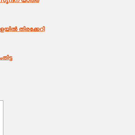
സൃന്ദന യാത്ര
ളയിൽ തിരക്കേറി
ിട്ട