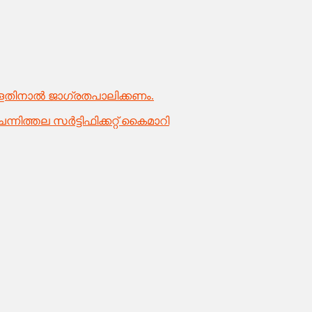
്ളതിനാൽ ജാഗ്രതപാലിക്കണം.
ത്തല സർട്ടിഫിക്കറ്റ് കൈമാറി