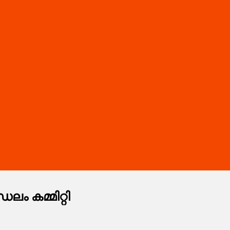
ം കമ്മിറ്റി