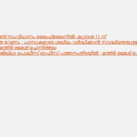
ട് സംവിധാനം ലൈഫ്‌ലൈനിൽ: കൂദാശ 11-ന്
 വേണം ; പാമ്പുകളുടെ ശല്യം വർദ്ധിക്കാൻ സാദ്ധ്യതയുള
്രി രമേശ് ചെന്നിത്തല
പൊലീസ് ഓഫീസ് പത്തനംതിട്ടയിൽ ; മന്ത്രി രമേശ് ചെന്നി