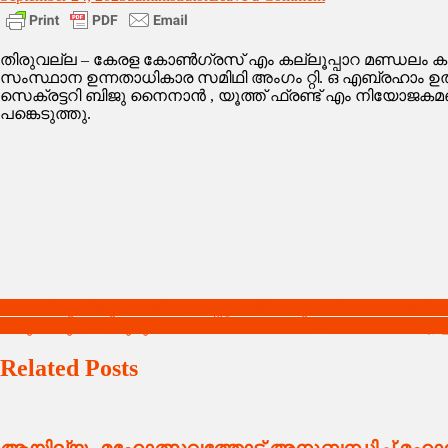
കേരള
കോൺഗ്രസ്
എം
തിരുവല്ല – കേരള കോൺഗ്രസ് എം കല്ലൂപ്പാറ മണ്ഡലം കമ്മി
കല്ലൂപ്പാറ
സംസ്ഥാന ഉന്നതാധികാര സമിഥി അംഗം റ്റി. ഒ എബ്രഹാം ഉത്
മണ്ഡലം
സെക്രട്ടറി ബിജു നൈനാൻ , യൂത്ത് ഫ്രണ്ട് എം നിയോജകമണ
കമ്മിറ്റി
പങ്കെടുത്തു.
Post
ഫേസ്ബുക്കിലൂടെ പരിചയപ്പെട്ട പതിനേഴുകാരിയെ കടത്തിക്കൊ
കരുവന്നൂരിലെ ദുരൂഹമരണങ്ങൾ ; നേരറിയാൻ സി.ബി.ഐ ഇ
navigation
Related Posts