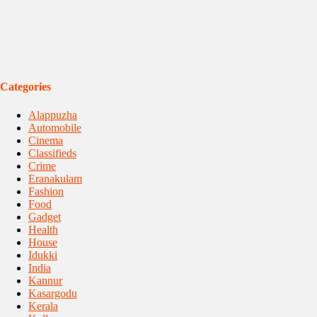
Categories
Alappuzha
Automobile
Cinema
Classifieds
Crime
Eranakulam
Fashion
Food
Gadget
Health
House
Idukki
India
Kannur
Kasargodu
Kerala