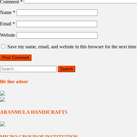
Comment
*
Name
*
Email
*
Website
Save my name, email, and website in this browser for the next tim
Search
for:
life line adoor
ARANMULA HANDICRAFTS
MICRO GROUP OF INSTITUTION