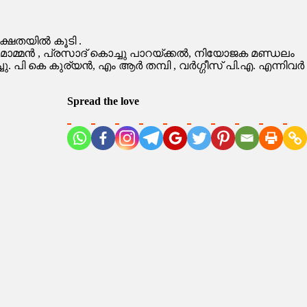
ക്ഷതയിൽ കൂടി .
മാമ്മൻ , പ്രസാദ് കൊച്ചു പാറയ്ക്കൽ, നിയോജക മണ്ഡലം
 പി കെ കുര്യൻ, എം ആർ തമ്പി , വർഗ്ഗീസ് പി.എ. എന്നിവർ
Spread the love