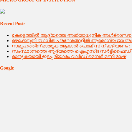
Recent Posts
കേരളത്തിൽ ആദ്യത്തെ അത്യാധുനിക അൾട്രാസൗണ്
മഴക്കെടുതി ബാധിത പ്രദേശങ്ങളിൽ ആരോഗ്യ ജാഗ്രത
സമൂഹത്തിന് മാതൃക ആകാൻ പൊലീസിന് കഴിയണം : മന്ത
സംസ്ഥാനത്തെ ആദ്യത്തെ ഐഎസ്ഒ സർട്ടിഫൈഡ് ജില്ലാ 
മാതൃകയായി ഇടപ്പരിയാരം വാർഡ് മെമ്പർ മണി മാഷ്
Google