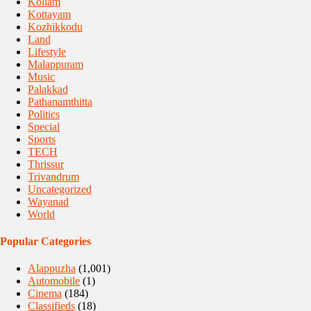
Kollam
Kottayam
Kozhikkodu
Land
Lifestyle
Malappuram
Music
Palakkad
Pathanamthitta
Politics
Special
Sports
TECH
Thrissur
Trivandrum
Uncategorized
Wayanad
World
Popular Categories
Alappuzha
(1,001)
Automobile
(1)
Cinema
(184)
Classifieds
(18)