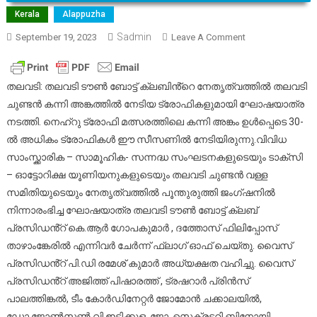
Kerala
Alappuzha
Sadmin
On
September 19, 2023
Leave A Comment
തലവടി
ടൗൺ
ബോട്ട്
തലവടി: തലവടി ടൗൺ ബോട്ട് ക്ലബിൻ്റെ നേതൃത്വത്തിൽ തലവടി
ക്ലബിൻ്റെ
ചുണ്ടൻ കന്നി അങ്കത്തിൽ നേടിയ ട്രോഫികളുമായി ഘോഷയാത്ര
നേതൃത്വത്തിൽ
നടത്തി. നെഹ്റു ട്രോഫി മത്സരത്തിലെ കന്നി അങ്കം ഉൾപ്പെടെ 30-
തലവടി
ൽ അധികം ട്രോഫികൾ ഈ സീസണിൽ നേടിയിരുന്നു.വിവിധ
ചുണ്ടൻ
സാംസ്ക്കാരിക – സാമൂഹിക- സന്നദ്ധ സംഘടനകളുടെയും ടാക്സി
കന്നി
– ഓട്ടോറിക്ഷ യൂണിയനുകളുടെയും തലവടി ചുണ്ടൻ വള്ള
അങ്കത്തിൽ
സമിതിയുടെയും നേതൃത്വത്തിൽ പൂന്തുരുത്തി ജംഗ്ഷനിൽ
നേടിയ
നിന്നാരംഭിച്ച ഘോഷയാത്ര തലവടി ടൗൺ ബോട്ട് ക്ലബ്
ട്രോഫികളുമായ
പ്രസിഡൻ്റ് കെ.ആർ ഗോപകുമാർ , ദത്തോസ് ഫിലിപ്പോസ്
ഘോഷയാത്ര
താഴാംങ്കേരിൽ എന്നിവർ ചേർന്ന് ഫ്ലാഗ് ഓഫ് ചെയ്തു. വൈസ്
നടത്തി.
പ്രസിഡൻ്റ് പി.ഡി രമേശ് കുമാർ അധ്യക്ഷത വഹിച്ചു. വൈസ്
പ്രസിഡൻ്റ് അജിത്ത് പിഷാരത്ത് , ട്രഷറാർ പ്രിൻസ്
പാലത്തിങ്കൽ, ടീം കോർഡിനേറ്റർ ജോമോൻ ചക്കാലയിൽ,
ഡോ.ജോൺസൺ വി.ഇടിക്കുള, ജോ. സെക്രട്ടറി ബിനോയി