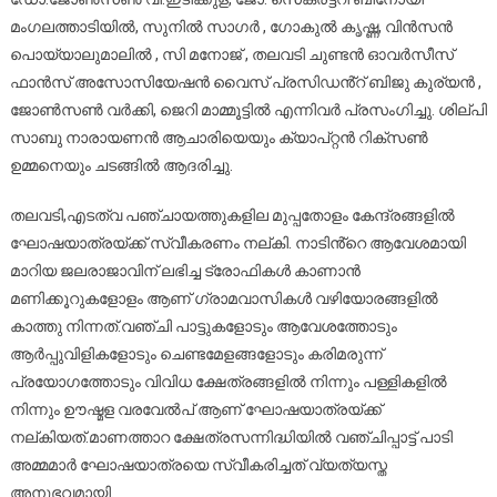
മംഗലത്താടിയിൽ, സുനിൽ സാഗർ , ഗോകുൽ കൃഷ്ണ, വിൻസൻ
പൊയ്യാലുമാലിൽ , സി മനോജ് , തലവടി ചുണ്ടൻ ഓവർസീസ്
ഫാൻസ് അസോസിയേഷൻ വൈസ് പ്രസിഡൻ്റ് ബിജു കുര്യൻ ,
ജോൺസൺ വർക്കി, ജെറി മാമ്മൂട്ടിൽ എന്നിവർ പ്രസംഗിച്ചു. ശില്പി
സാബു നാരായണൻ ആചാരിയെയും ക്യാപ്റ്റൻ റിക്സൺ
ഉമ്മനെയും ചടങ്ങിൽ ആദരിച്ചു.
തലവടി,എടത്വ പഞ്ചായത്തുകളില മുപ്പതോളം കേന്ദ്രങ്ങളിൽ
ഘോഷയാത്രയ്ക്ക് സ്വീകരണം നല്കി. നാടിൻ്റെ ആവേശമായി
മാറിയ ജലരാജാവിന് ലഭിച്ച ട്രോഫികൾ കാണാൻ
മണിക്കൂറുകളോളം ആണ് ഗ്രാമവാസികൾ വഴിയോരങ്ങളിൽ
കാത്തു നിന്നത്.വഞ്ചി പാട്ടുകളോടും ആവേശത്തോടും
ആർപ്പുവിളികളോടും ചെണ്ടമേളങ്ങളോടും കരിമരുന്ന്
പ്രയോഗത്തോടും വിവിധ ക്ഷേത്രങ്ങളിൽ നിന്നും പള്ളികളിൽ
നിന്നും ഊഷ്മള വരവേൽപ് ആണ് ഘോഷയാത്രയ്ക്ക്
നല്കിയത്.മാണത്താറ ക്ഷേത്രസന്നിദ്ധിയിൽ വഞ്ചിപ്പാട്ട് പാടി
അമ്മമാർ ഘോഷയാത്രയെ സ്വീകരിച്ചത് വ്യത്യസ്ത
അനുഭവമായി.