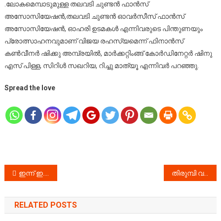
.ലോകമെമ്പാടുമുള്ള തലവടി ചുണ്ടൻ ഫാൻസ്
അസോസിയേഷൻ,തലവടി ചുണ്ടൻ ഓവർസീസ് ഫാൻസ്
അസോസിയേഷൻ, ഓഹരി ഉടമകൾ എന്നിവരുടെ പിന്തുണയും
പ്രോത്സാഹനവുമാണ് വിജയ രഹസ്യമെന്ന് ഫിനാൻസ്
കൺവീനർ ഷിക്കു അമ്പ്രയിൽ, മാർക്കറ്റിംങ്ങ് കോർഡിനേറ്റർ ഷിനു
എസ് പിള്ള, സിറിൾ സഖറിയ, റിച്ചു മാത്യൂ എന്നിവർ പറഞ്ഞു.
Spread the love
Post
ഇന്ന് ഇ.ഡി ക്ക് മുന്നിൽ ഹാജരാകില്ല ; ക്ലാസിലെ ഹാജർ പോകുമെന്ന് എസി മൊയ്തീൻ
തിരുമ്പി വന്തിട്ടെടാ.. !! രാഷ്ട്രീയ വിവാദങ്ങൾ ഇൻസ്റ്റാഗ്രാമിൽ തുണയായി !!
navigation
RELATED POSTS