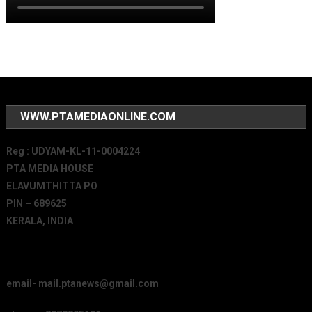
WWW.PTAMEDIAONLINE.COM
Reg : UDYAM-KL-11-0004224
PTA MEDIA HOUSE
ELAVUMTHITTA PO
PIN – 689625
KERALA, INDIA
email- mail.ptanews@gmail.com