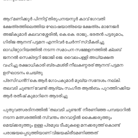
ആറ് മണിക്കൂർ പിന്നിട്ട് തിരുപനയനൂർ കാവ് ഭഗവതി
ക്ഷേത്രത്തിലെത്തിയ ഘോഷയാത്രയെ ക്ഷേത്രം മാനേജർ
അജികുമാർ കലവറശ്ശേരിൽ, കെ.കെ. രാജു , ഭരതൻ പട്ടരുമഠം,
ഗിരിജ ആനന്ദ് പട്ടമന എന്നിവർ ചേർന്ന് സ്വീകരിച്ചു.
ഓഡിറ്റോറിയത്തിൽ നടന്ന സമാപന സമ്മേളനത്തിൽ ക്ലബ്
ജനറൽ സെക്രട്ടറി ജോജി ജെ. വൈലപള്ളി അധ്യക്ഷത
വഹിച്ചു.രക്ഷാധികാരി ബ്രഹ്മശ്രീ നീലകണ്ഠരര് ആനന്ദ് പട്ടമന
ഉദ്ഘാടനം ചെയ്തു.
പ്രസിഡൻ്റ് കെ.ആർ.ഗോപകുമാർ മുഖ്യ സന്ദേശം നല്കി.
തലവടി ചുണ്ടന് വേണ്ടി ആദ്യം സംഗീത ആൽബം പുറത്തിറക്കിയ
ആർ രതീഷ് കുമാറിനെ ആദരിച്ചു.
പുതുവത്സരദിനത്തിൽ ‘തലവടി ചുണ്ടൻ’ നീരണിഞ്ഞ പമ്പയാറിൽ
നടന്ന മത്സരത്തിൽ സ്വന്തം തറവാട്ടിൽ കൈക്കരുത്തും
മെയ്ക്കരുത്തും ഉള്ള പ്രമുഖ ടീംമുകളെ മനക്കരുത്ത് കൊണ്ട്
പരാജയപ്പെടുത്തിയാണ് വിജയകിരീടമണിഞ്ഞത്