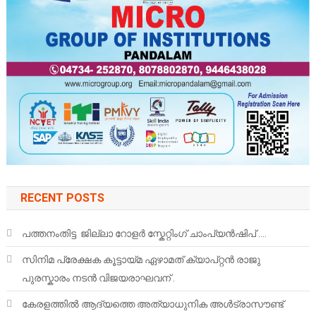
RECENT POSTS
പത്തനംതിട്ട ജില്ലാ റോളർ സ്കേറ്റിംഗ് ചാംപ്യൻഷിപ് ….
സിനിമ പ്രേക്ഷക കൂട്ടായ്മ ഏഴാമത് ക്യാപ്റ്റൻ രാജു
പുരസ്കാരം നടൻ വിജയരാഘവന് .
കേരളത്തിൽ ആദ്യത്തെ അത്യാധുനിക അൾട്രാസൗണ്ട്