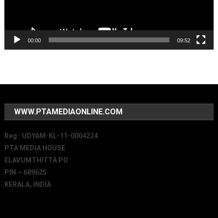
00:00
09:52
WWW.PTAMEDIAONLINE.COM
Reg : UDYAM-KL-11-0004224
PTA MEDIA HOUSE
ELAVUMTHITTA PO
PIN – 689625
KERALA, INDIA