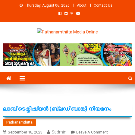
Skip
Thursday, August 06, 2026
About
Contact Us
to
content
Pathanamthitta Media Online
News Portal from pathanamthitta
ലാബ് ടെക്നീഷ്യൻ (ബ്ലഡ് ബാങ്ക്) നിയമനം
Pathanamthitta
Sadmin
On
September 18, 2023
Leave A Comment