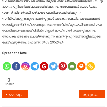
സർക്കാരിന്റെയോ അംഗീകാരമുളള സർവകലാശാലകളിൽ നിന്നും
പഠനം പൂർത്തീകരിച്ചവരായിരിക്കണം. അപേക്ഷകർ യോഗ്യത,
വയസ്, പ്രവർത്തി പരിചയം എന്നിവ തെളിയിക്കുന്ന
സർട്ടിഫിക്കറ്റുകളുടെ പകർപ്പുകൾ അടക്കം ചെയ്ത അപേക്ഷകൾ
സെപ്റ്റംബർ 29 ന് വൈകുന്നേരം അഞ്ചിന് മുമ്പായി കോന്നി ഗവ.
മെഡിക്കൽ കോളജ് പ്രിൻസിപ്പൽ ഓഫീസിൽ സമർപ്പിക്കണം.
അപേക്ഷ അടക്കം ചെയ്തിരിക്കുന്ന കവറിന്റ പുറത്ത് തസ്തികയുടെ
പേര് എഴുതണം. ഫോൺ : 0468 2952424
Spread the love
0
Shares
Post
പഠനമുറി, അപ്രന്റിസ്ഷിപ് ട്രെയിനിംഗ് പദ്ധതികളുടെ ഉദ്ഘാടനം നടത്തി
കുടുംബശ്രീയിലെ അനധികൃത പിരിവിനെതിരെ പ്രതിഷേധം
navigation