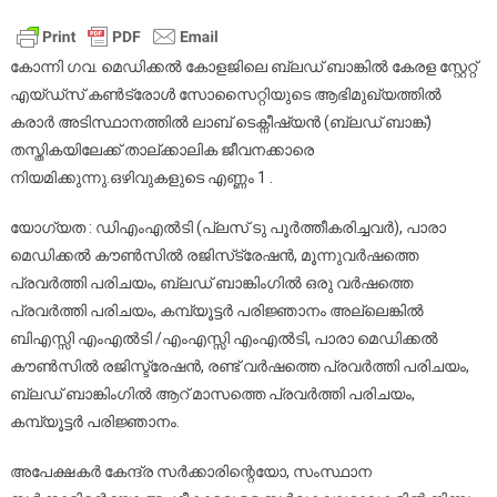
ലാബ്
ടെക്നീഷ്യൻ
(ബ്ലഡ്
കോന്നി ഗവ. മെഡിക്കൽ കോളജിലെ ബ്ലഡ് ബാങ്കിൽ കേരള സ്റ്റേറ്റ്
ബാങ്ക്)
എയ്ഡ്സ് കൺട്രോൾ സോസൈറ്റിയുടെ ആഭിമുഖ്യത്തിൽ
നിയമനം
കരാർ അടിസ്ഥാനത്തിൽ ലാബ് ടെക്നീഷ്യൻ (ബ്ലഡ് ബാങ്ക്)
തസ്തികയിലേക്ക് താല്ക്കാലിക ജീവനക്കാരെ
നിയമിക്കുന്നു.ഒഴിവുകളുടെ എണ്ണം 1 .
യോഗ്യത : ഡിഎംഎൽടി (പ്ലസ് ടു പൂർത്തീകരിച്ചവർ), പാരാ
മെഡിക്കൽ കൗൺസിൽ രജിസ്‌ട്രേഷൻ, മൂന്നുവർഷത്തെ
പ്രവർത്തി പരിചയം, ബ്ലഡ് ബാങ്കിംഗിൽ ഒരു വർഷത്തെ
പ്രവർത്തി പരിചയം, കമ്പ്യൂട്ടർ പരിജ്ഞാനം അല്ലെങ്കിൽ
ബിഎസ്സി എംഎൽടി /എംഎസ്സി എംഎൽടി, പാരാ മെഡിക്കൽ
കൗൺസിൽ രജിസ്ട്രേഷൻ, രണ്ട് വർഷത്തെ പ്രവർത്തി പരിചയം,
ബ്ലഡ് ബാങ്കിംഗിൽ ആറ് മാസത്തെ പ്രവർത്തി പരിചയം,
കമ്പ്യൂട്ടർ പരിജ്ഞാനം.
അപേക്ഷകർ കേന്ദ്ര സർക്കാരിന്റെയോ, സംസ്ഥാന