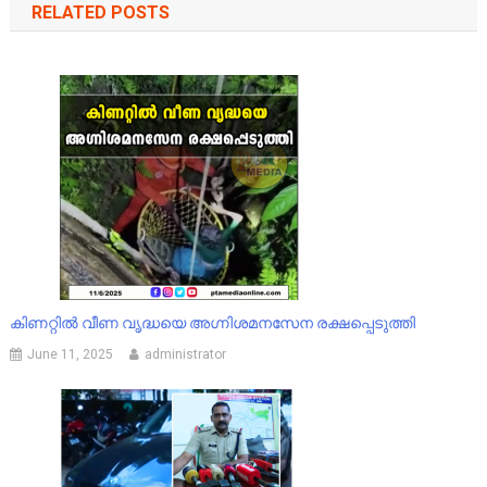
RELATED POSTS
കിണറ്റിൽ വീണ വൃദ്ധയെ അഗ്നിശമനസേന രക്ഷപ്പെടുത്തി
June 11, 2025
administrator