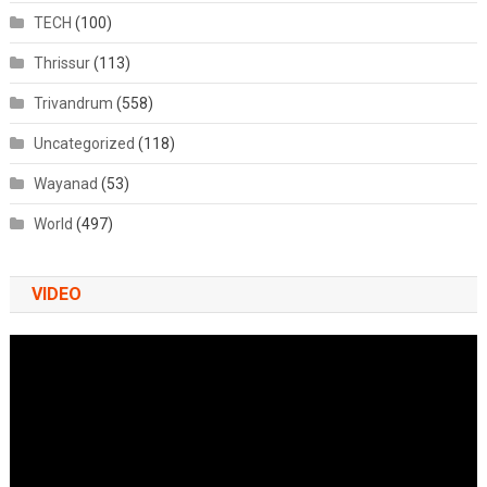
TECH
(100)
Thrissur
(113)
Trivandrum
(558)
Uncategorized
(118)
Wayanad
(53)
World
(497)
VIDEO
Video
Player