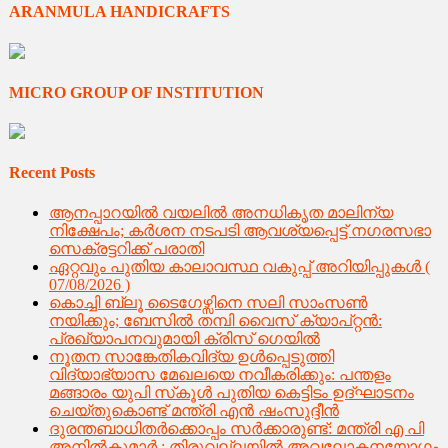
ARANMULA HANDICRAFTS
MICRO GROUP OF INSTITUTION
Recent Posts
ആനപ്പാറയിൽ വയലിൽ അനധികൃത മാലിന്യ
നിക്ഷേപം; കർശന നടപടി ആവശ്യപ്പെട്ട് നഗരസഭാ
സെക്രട്ടറിക്ക് പരാതി
ഏറ്റവും പുതിയ കാലാവസ്ഥ വകുപ്പ് അറിയിപ്പുകള്‍ (
07/08/2026 )
കൊച്ചി ബ്ലൂ ടൈഗേഴ്സിനെ സലി സാംസൺ
നയിക്കും; ബേസിൽ തമ്പി വൈസ് ക്യാപ്റ്റൻ:
പ്രഖ്യാപനവുമായി ക്രിസ് ഗെയിൽ
നൂതന സാങ്കേതികവിദ്യ ഉള്‍പ്പെടുത്തി
വിദ്യാഭ്യാസ മേഖലയെ നവീകരിക്കും: പന്തളം
മങ്ങാരം യുപി സ്‌കൂള്‍ പുതിയ കെട്ടിടം ഉദ്ഘാടനം
ചെയ്തുകൊണ്ട് മന്ത്രി എന്‍ ഷംസുദ്ദീന്‍
ദുരന്തബാധിതര്‍ക്കൊപ്പം സര്‍ക്കാരുണ്ട്: മന്ത്രി എ പി
അനില്‍കുമാര്‍ ; തിരുവല്ലയില്‍ അവലോകനയോഗം