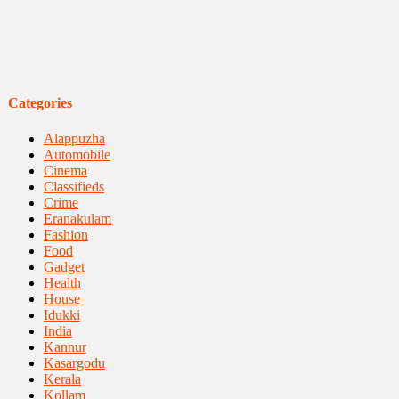
Categories
Alappuzha
Automobile
Cinema
Classifieds
Crime
Eranakulam
Fashion
Food
Gadget
Health
House
Idukki
India
Kannur
Kasargodu
Kerala
Kollam