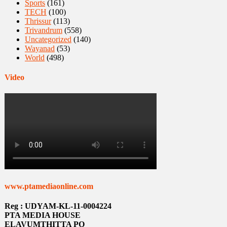
Sports
(161)
TECH
(100)
Thrissur
(113)
Trivandrum
(558)
Uncategorized
(140)
Wayanad
(53)
World
(498)
Video
www.ptamediaonline.com
Reg : UDYAM-KL-11-0004224
PTA MEDIA HOUSE
ELAVUMTHITTA PO