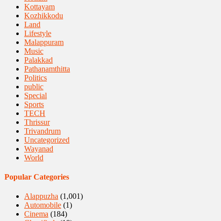
Kottayam
Kozhikkodu
Land
Lifestyle
Malappuram
Music
Palakkad
Pathanamthitta
Politics
public
Special
Sports
TECH
Thrissur
Trivandrum
Uncategorized
Wayanad
World
Popular Categories
Alappuzha
(1,001)
Automobile
(1)
Cinema
(184)