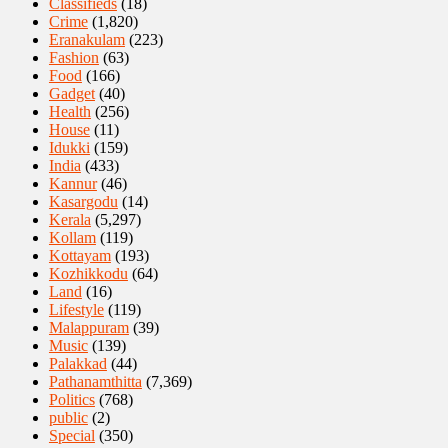
Classifieds
(18)
Crime
(1,820)
Eranakulam
(223)
Fashion
(63)
Food
(166)
Gadget
(40)
Health
(256)
House
(11)
Idukki
(159)
India
(433)
Kannur
(46)
Kasargodu
(14)
Kerala
(5,297)
Kollam
(119)
Kottayam
(193)
Kozhikkodu
(64)
Land
(16)
Lifestyle
(119)
Malappuram
(39)
Music
(139)
Palakkad
(44)
Pathanamthitta
(7,369)
Politics
(768)
public
(2)
Special
(350)