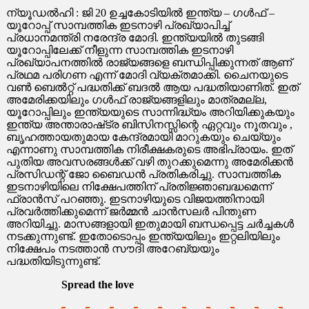
–
ന്യൂഡൽഹി : ജി 20 ഉച്ചകോടിയിൽ ഇന്ത്യ – ഗൾഫ് –
യൂറോപ്പ്
യൂറോപ്പ് സാമ്പത്തിക ഇടനാഴി പ്രഖ്യാപിച്ച്
സാമ്പത്തിക
പ്രധാനമന്ത്രി നരേന്ദ്ര മോദി. ഇന്ത്യയിൽ തുടങ്ങി
ഇടനാഴി
യൂറോപ്പിലേക്ക് നീളുന്ന സാമ്പത്തിക ഇടനാഴി
പ്രഖ്യാപനത്തിൽ രാജ്യങ്ങളെ ബന്ധിപ്പിക്കുന്നത് ആണ്
പ്രഥമ പരിഗണ എന്ന് മോദി വ്യക്തമാക്കി. ചൈനയുടെ
വൺ ബെൽറ്റ് പദ്ധതിക്ക് ബദൽ ആയ പദ്ധതിയാണിത്. ഇത്
അമേരിക്കയിലും ഗൾഫ് രാജ്യങ്ങളിലും മാത്രമല്ല,
യൂറോപ്പിലും ഇന്ത്യയുടെ സാന്നിദ്ധ്യം അറിയിക്കുകയും
ഇന്ത്യ അന്താരാഷ്‌ട്ര ബിസിനസ്സിന്റെ ഏറ്റവും നൂതവും ,
ബൃഹത്തായതുമായ കേന്ദ്രമായി മാറുകയും ചെയ്യും
എന്നാണു സാമ്പത്തിക നിരീക്ഷകരുടെ അഭിപ്രായം. ഇത്
പുതിയ അവസരങ്ങൾക്ക് വഴി തുറക്കുമെന്നു അമേരിക്കൻ
പ്രസിഡന്റ് ജോ ബൈഡൻ പ്രതികരിച്ചു. സാമ്പത്തിക
ഇടനാഴിയിലെ നിക്ഷേപത്തിന് പ്രതിജ്ഞാബദ്ധമെന്ന്
ഫ്രാൻസ് പറഞ്ഞു. ഇടനാഴിയുടെ വിജയത്തിനായി
പ്രവർത്തിക്കുമെന്ന് ജർമ്മൻ ചാൻസലർ പിന്തുണ
അറിയിച്ചു. മാസങ്ങളായി ഇതുമായി ബന്ധപ്പെട്ട ചർച്ചകൾ
നടക്കുന്നുണ്ട്. ഇതോടൊപ്പം ഇന്ത്യയിലും ഇറ്റലിയിലും
നിക്ഷേപം നടത്താൻ സൗദി അറേബ്യയും
പദ്ധതിയിടുന്നുണ്ട്.
Spread the love