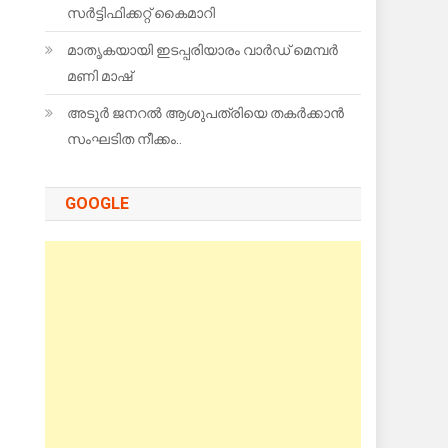
സർട്ടിഫിക്കറ്റ് കൈമാറി
മാതൃകയായി ഇടപ്പരിയാരം വാർഡ് മെമ്പർ
മണി മാഷ്
അടൂർ ജനറൽ ആശുപത്രിയെ തകർക്കാൻ
സംഘടിത നീക്കം..
GOOGLE