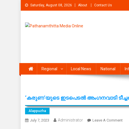
Skip
Saturday, August 08, 2026
About
Contact Us
to
content
Pathanamthitta Media On
News Portal from pathanamthitta
Regional
Local News
National
In
‘കരുണ’യുടെ ഇടപെടൽ അംഗനവാടി ടീച്ചറെ 
Alappuzha
Administrator
On
July 7, 2023
Leave A Comment
‘ക