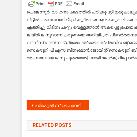
ഇട
അം
ചെങ്ങന്നൂർ: വാഹനാപകടത്തിൽ പരിക്കുപറ്റി ഇരുകാലുക
ടീച്
വീട്ടിൽ അംഗനവാടി ടീച്ചർ കൂടിയായ കുശലകുമാരിയെ ‘
ദു
എത്തിച്ചു. വീടിനു ചുറ്റും വെള്ളത്താൽ അകപ്പെട്ടുപോ
ക്യ
ജയിൻ ജിനുവാണ് കരുണയെ അറിയിച്ചത്. പ്രവർത്തനങ്ങൾ
എത്
വർഗീസ് പാണ്ടനാട് ഗ്രാമപഞ്ചായത്ത് പ്രസിഡന്റ് ജെ
സെക്രട്ടറി പി എസ് ബിനുമോൻ,ജോയിന്റ് സെക്രട്ടറി ബ
അംഗങ്ങളായ ജിനു പുത്തെത്ത്, ഷാജി ജോർജ്‌, റിജു വ
Post
ഡിഐജി സ്വയം വെടിവെച്ചു ആത്മഹത്യ ചെയ്തു
navigation
RELATED POSTS