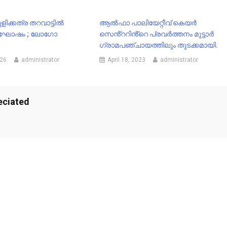
ിക്കത്ര തറവാട്ടിൽ
ആൽഫാ പാലിയേറ്റീവ് കെയർ
ആഘോഷം ; ലോഗോ
സെൻ്ററിൻ്റെ പ്രവർത്തനം മുട്ടാർ
ഗ്രാമപഞ്ചായത്തിലും തുടക്കമായി.
026
administrator
April 18, 2023
administrator
eciated