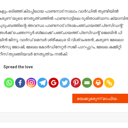
പെടൽ
ഗനവാടി
ളും ഒടിഞ്ഞ് കിടപ്പിലായ പാണ്ടനാട് നാലാം വാർഡിൽ തുണ്ടിയിൽ
ചറെ
കരുണ’യുടെ നേതൃത്വത്തിൽ പാണ്ടനാട്ടിലെ ദുരിതാശ്വാസ ക്യാമ്പി
രിതാശ്വാസ
യ കുടുംബത്തിന്റെ അവസ്ഥ പാണ്ടനാട് ഗ്രാമപഞ്ചായത്ത് പ്രസിഡന്റ്
ാമ്പിൽ
ക്ക് ചെങ്ങന്നൂർ ബ്ലോക്ക് പഞ്ചായത്ത് പ്രസിഡന്റ് ജെബിൻ പി
തിച്ചു.
യിൻ ജിനു, വാർഡ് മെമ്പർ ശ്രീകല,ഒ ടി വിശ്വംഭരൻ ,കരുണ മേഖലാ
ിൻസു ജോഷി, മേഖല കോർഡിനേറ്റർ സജി പാറപ്പുറം, മേഖല കമ്മിറ്റി
ർഗീസ് തുടങ്ങിയവർ നേതൃത്വം നൽകി.
Spread the love
മയക്കുമരുന്ന് മാഫിയക്കെതിരെ ശക്തമായ നടപടി സ്വീകരിക്കും: ഡെപ്യൂട്ടി സ്പീക്കര്‍ ചിറ്റയം ഗോപകുമാര്‍