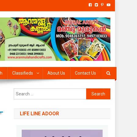
th
Classifieds
About Us
Contact Us
Search
for:
LIFE LINE ADOOR