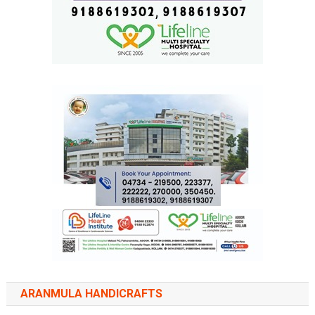
ARANMULA HANDICRAFTS