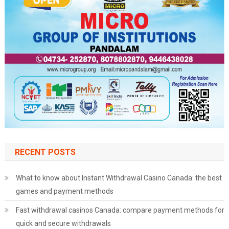
RECENT POSTS
What to know about Instant Withdrawal Casino Canada: the best
games and payment methods
Fast withdrawal casinos Canada: compare payment methods for
quick and secure withdrawals