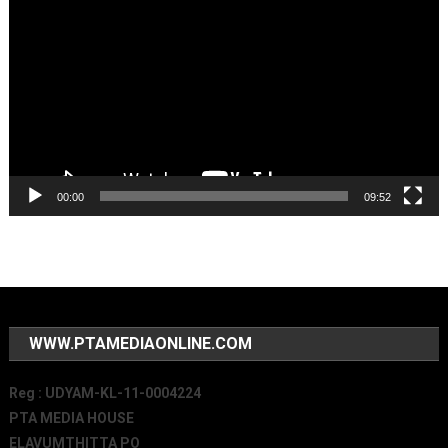
Player
00:00
09:52
WWW.PTAMEDIAONLINE.COM
Reg : UDYAM-KL-11-0004224
PTA MEDIA HOUSE
ELAVUMTHITTA PO