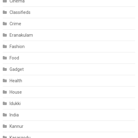
Cinema
Classifieds
Crime
Eranakulam
Fashion
Food
Gadget
Health
House
Idukki
India
Kannur
Kasargodu