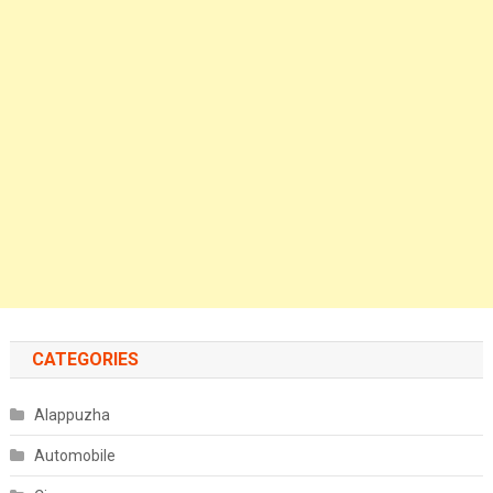
CATEGORIES
Alappuzha
Automobile