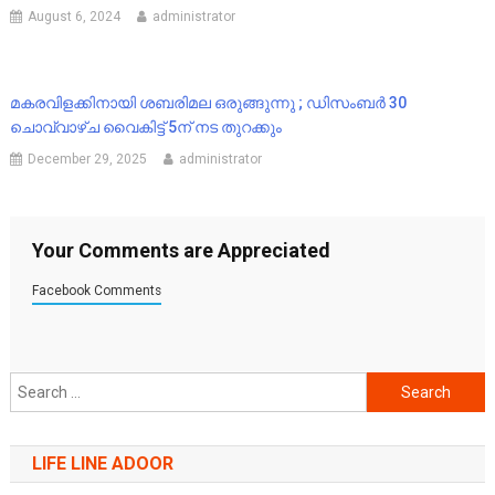
August 6, 2024
administrator
മകരവിളക്കിനായി ശബരിമല ഒരുങ്ങുന്നു ; ഡിസംബർ 30
ചൊവ്വാഴ്ച വൈകിട്ട് 5ന് നട തുറക്കും
December 29, 2025
administrator
Your Comments are Appreciated
Facebook Comments
Search
for:
LIFE LINE ADOOR