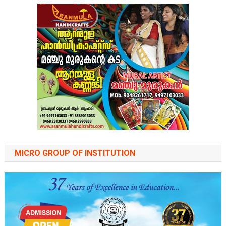
MICRO GROUP OF INSTITUTION